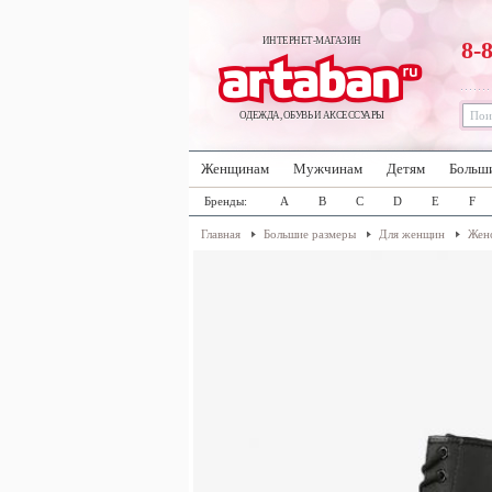
ИНТЕРНЕТ-МАГАЗИН
8-
ОДЕЖДА, ОБУВЬ И АКСЕССУАРЫ
Женщинам
Мужчинам
Детям
Больш
Бренды:
A
B
C
D
E
F
Главная
Большие размеры
Для женщин
Женс