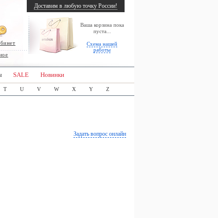
Доставим в любую точку России!
Ваша корзина пока
пуста...
абинет
Схема нашей
работы
ное
ы
SALE
Новинки
T
U
V
W
X
Y
Z
Задать вопрос онлайн