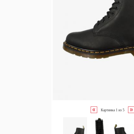
Картинка
1
из
5