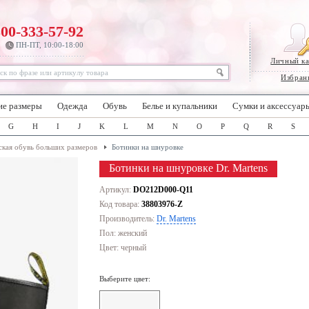
800-333-57-92
ПН-ПТ, 10:00-18:00
Личный к
Избран
ие размеры
Одежда
Обувь
Белье и купальники
Сумки и аксессуар
G
H
I
J
K
L
M
N
O
P
Q
R
S
кая обувь больших размеров
Ботинки на шнуровке
Ботинки на шнуровке Dr. Martens
Артикул:
DO212D000-Q11
Код товара:
38803976-Z
Производитель:
Dr. Martens
Пол: женский
Цвет:
черный
Выберите цвет: