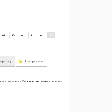
44
45
46
47
48
49
корзину
В избранное
тавку до склада в Москве и таможенные пошлины.