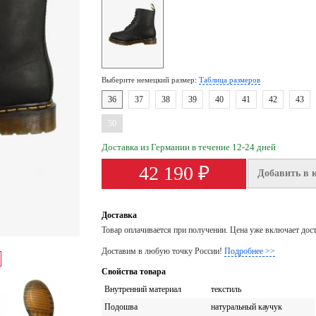
Выберите немецкий размер:
Таблица размеров
36
37
38
39
40
41
42
43
50
Доставка из Германии в течение 12-24 дней
42 190 ₽
Добавить в 
Доставка
Товар оплачивается при получении. Цена уже включает дос
Доставим в любую точку России!
Подробнее >>
Свойства товара
Внутренний материал
текстиль
Подошва
натуральный каучук