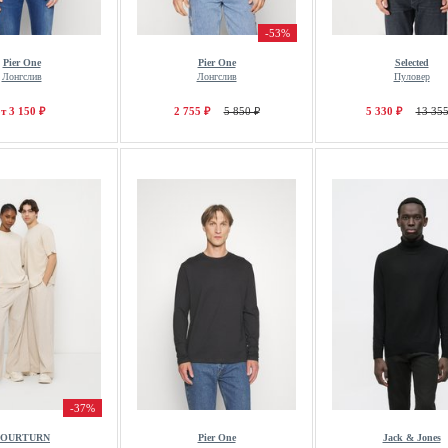
-53%
Pier One
Pier One
Selected
Лонгслив
Лонгслив
Пуловер
т 3 150 ₽
2 755 ₽
5 850 ₽
5 330 ₽
13 355
-37%
YOURTURN
Pier One
Jack & Jones