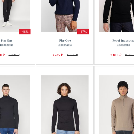
-46%
-47%
Pier One
Pier One
Petrol Industries
Водолазка
Водолазка
Водолазка
0 ₽
7 725 ₽
3 285 ₽
6 255 ₽
7 800 ₽
9 750