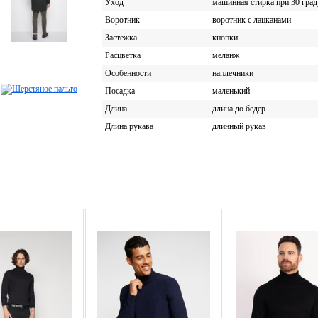
Уход
машинная стирка при 30 град
Воротник
воротник с лацканами
Застежка
кнопки
Расцветка
меланж
Особенности
наплечники
Посадка
маленький
Длина
длина до бедер
Длина рукава
длинный рукав