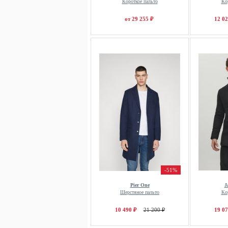
Короткое пальто
Ко
от 29 255 ₽
12 02
-51%
Pier One
J
Шерстяное пальто
Ко
10 490 ₽
21 200 ₽
19 07