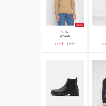
-63%
Pier One
Водолазка
2 330 ₽
6 355 ₽
4 21