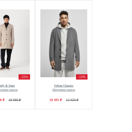
-25%
-13%
nly & Sons
Urban Classics
стяное пальто
Шерстяное пальто
0 ₽
19 080 ₽
10 495 ₽
12 020 ₽