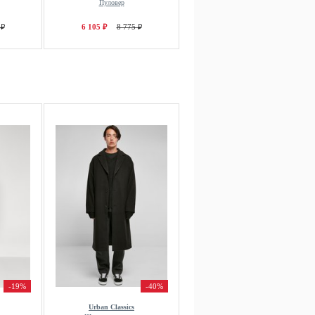
Пуловер
 ₽
6 105 ₽
8 775 ₽
-19%
-40%
Urban Classics