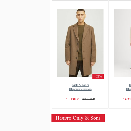
-52%
Jack & Jones
O
Шерстяное пальто
Шер
13 130 ₽
27 560 ₽
14 31
Пальто Only & Sons