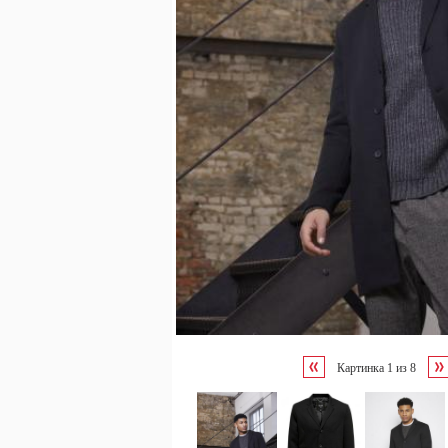
Картинка
1
из
8