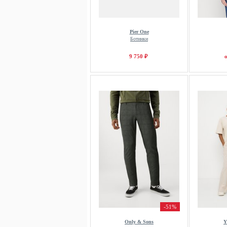
Pier One
Ботинки
9 750 ₽
о
-51%
Only & Sons