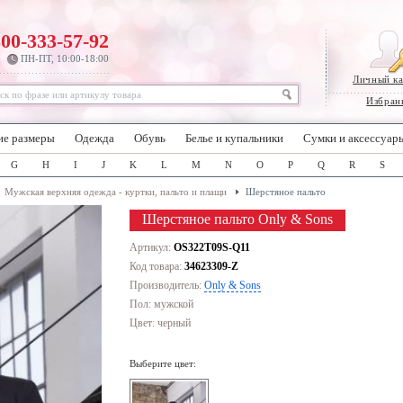
800-333-57-92
ПН-ПТ, 10:00-18:00
Личный к
Избран
ие размеры
Одежда
Обувь
Белье и купальники
Сумки и аксессуар
G
H
I
J
K
L
M
N
O
P
Q
R
S
Мужская верхняя одежда - куртки, пальто и плащи
Шерстяное пальто
Шерстяное пальто Only & Sons
Артикул:
OS322T09S-Q11
Код товара:
34623309-Z
Производитель:
Only & Sons
Пол: мужской
Цвет:
черный
Выберите цвет: