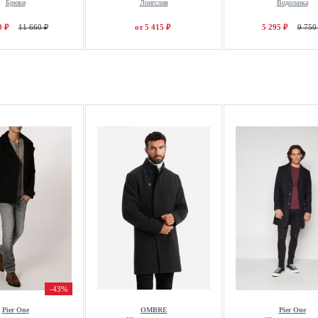
Брюки
Лонгслив
Водолазка
0 ₽
11 660 ₽
от 5 415 ₽
5 295 ₽
9 750
-43%
Pier One
OMBRE
Pier One