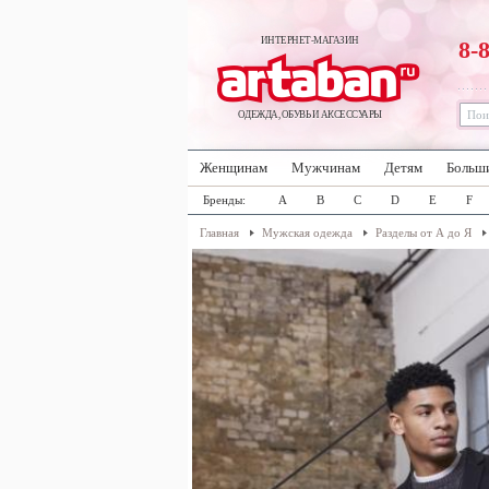
ИНТЕРНЕТ-МАГАЗИН
8-
ОДЕЖДА, ОБУВЬ И АКСЕССУАРЫ
Женщинам
Мужчинам
Детям
Больш
Бренды:
A
B
C
D
E
F
Главная
Мужская одежда
Разделы от А до Я