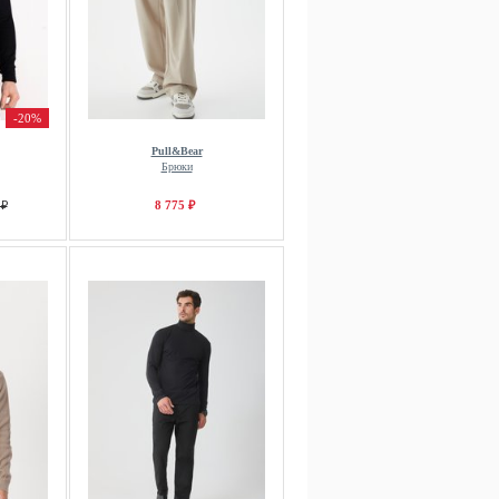
-20%
Pull&Bear
Брюки
 ₽
8 775 ₽