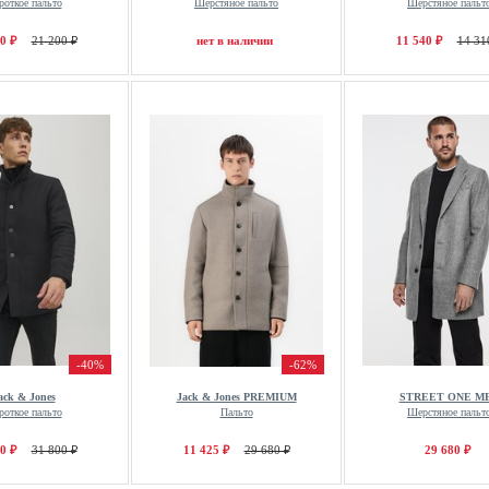
роткое пальто
Шерстяное пальто
Шерстяное пальт
0 ₽
21 200 ₽
нет в наличии
11 540 ₽
14 31
-40%
-62%
ack & Jones
Jack & Jones PREMIUM
STREET ONE M
роткое пальто
Пальто
Шерстяное пальт
0 ₽
31 800 ₽
11 425 ₽
29 680 ₽
29 680 ₽