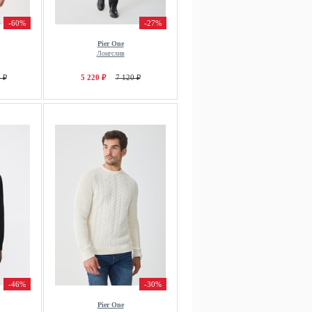
-60%
-27%
Pier One
Лонгслив
 ₽
5 220 ₽
7 120 ₽
-46%
-30%
Pier One