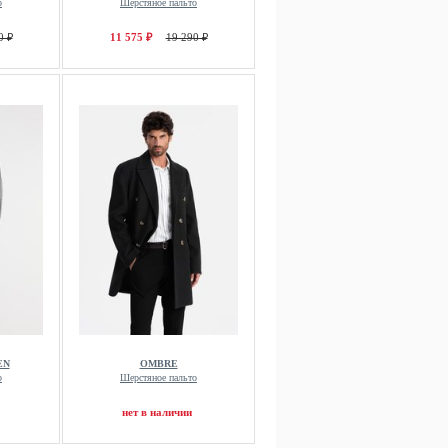
о
Шерстяное пальто
0 ₽
11 575 ₽
19 290 ₽
EN
OMBRE
о
Шерстяное пальто
нет в наличии