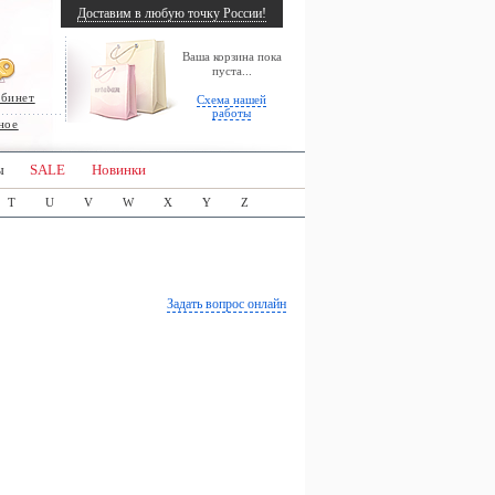
Доставим в любую точку России!
Ваша корзина пока
пуста...
абинет
Схема нашей
работы
ное
ы
SALE
Новинки
T
U
V
W
X
Y
Z
Задать вопрос онлайн