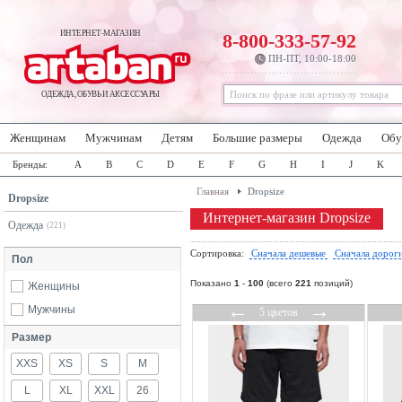
ИНТЕРНЕТ-МАГАЗИН
8-800-333-57-92
ПН-ПТ, 10:00-18:00
ОДЕЖДА, ОБУВЬ И АКСЕССУАРЫ
Женщинам
Мужчинам
Детям
Большие размеры
Одежда
Обу
Бренды:
A
B
C
D
E
F
G
H
I
J
K
Главная
Dropsize
Dropsize
Интернет-магазин Dropsize
Одежда
(221)
Сортировка:
Сначала дешевые
Сначала дорог
Пол
Показано
1
-
100
(всего
221
позиций)
Женщины
←
→
Мужчины
5 цветов
Размер
XXS
XS
S
M
L
XL
XXL
26