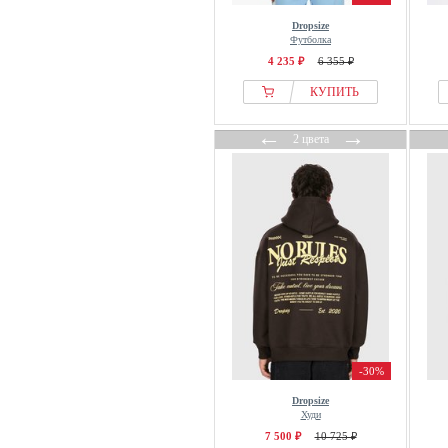
Dropsize
Футболка
4 235 ₽
6 355 ₽
КУПИТЬ
←
→
2 цвета
-30%
Dropsize
Худи
7 500 ₽
10 725 ₽