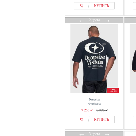
КУПИТЬ
←
→
2 цвета
-17%
Dropsize
Футболка
7 250 ₽
8 775 ₽
КУПИТЬ
←
→
3 цвета