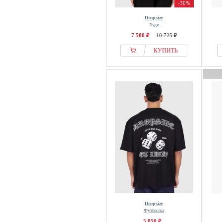
-30%
Dropsize
Худи
7 500 ₽
10 725 ₽
КУПИТЬ
Dropsize
Футболка
5 850 ₽