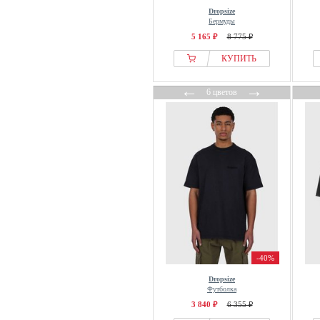
Dropsize
Бермуды
5 165 ₽
8 775 ₽
КУПИТЬ
←
→
6 цветов
-40%
Dropsize
Футболка
3 840 ₽
6 355 ₽