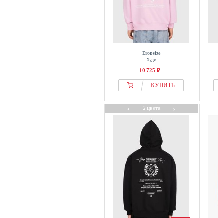
Dropsize
Худи
10 725 ₽
КУПИТЬ
←
→
2 цвета