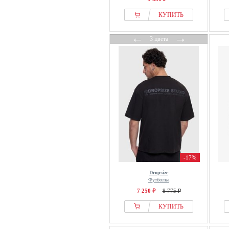
КУПИТЬ
←
→
3 цвета
-17%
Dropsize
Футболка
7 250 ₽
8 775 ₽
КУПИТЬ