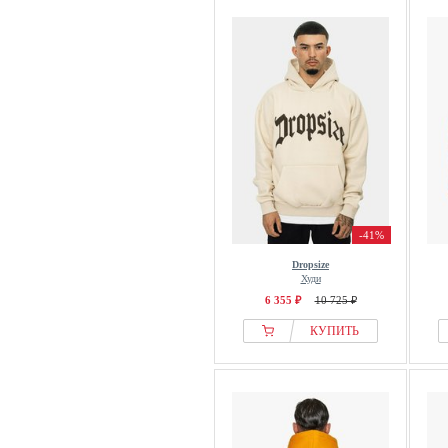
-41%
Dropsize
Худи
6 355 ₽
10 725 ₽
КУПИТЬ