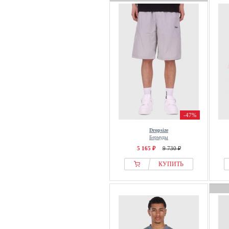
-47%
Dropsize
Бермуды
5 165 ₽
9 730 ₽
КУПИТЬ