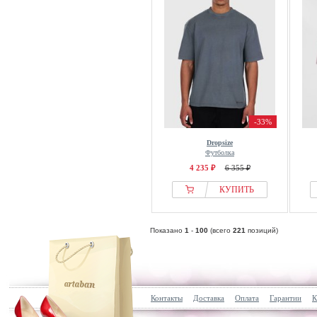
-33%
Dropsize
Футболка
4 235 ₽
6 355 ₽
КУПИТЬ
Показано
1
-
100
(всего
221
позиций)
Контакты
Доставка
Оплата
Гарантии
К