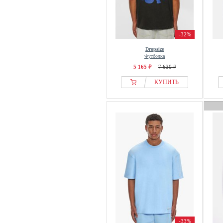
-32%
Dropsize
Футболка
5 165 ₽
7 630 ₽
КУПИТЬ
-33%