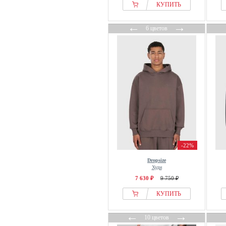
КУПИТЬ
←
→
6 цветов
-22%
Dropsize
Худи
7 630 ₽
9 750 ₽
КУПИТЬ
←
→
10 цветов