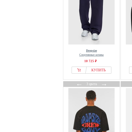
Dropsize
Спортивные штаны
10 725 ₽
КУПИТЬ
←
→
3 цвета