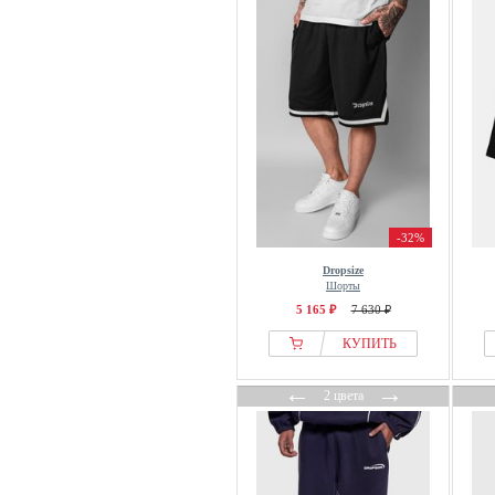
-32%
Dropsize
Шорты
5 165 ₽
7 630 ₽
КУПИТЬ
←
→
2 цвета