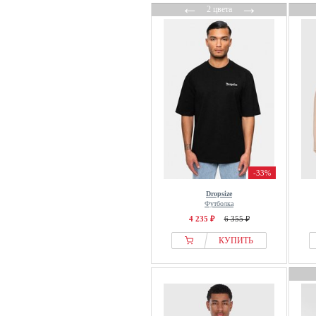
←
→
2 цвета
-33%
Dropsize
Футболка
4 235 ₽
6 355 ₽
КУПИТЬ