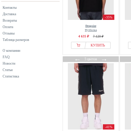
фиолетовый
Контакты
хаки
Доставка
черный
-35%
Возвраты
Dropsize
Оплата
Футболка
Отзывы
4 635 ₽
7 120 ₽
Таблица размеров
КУПИТЬ
О компании
←
→
FAQ
5 цветов
Новости
Статьи
Статистика
-41%