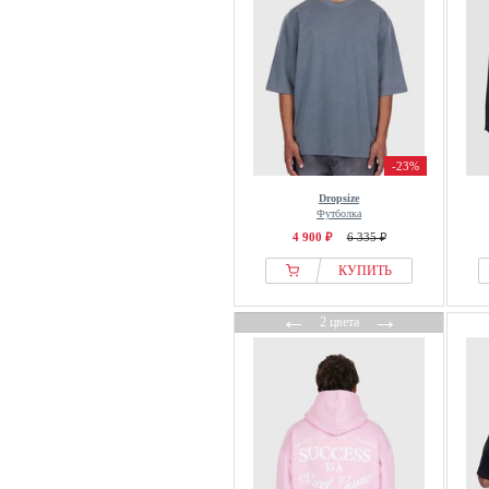
-23%
Dropsize
Футболка
4 900 ₽
6 335 ₽
КУПИТЬ
←
→
2 цвета