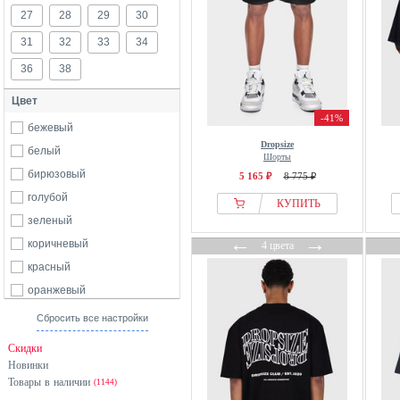
27
28
29
30
31
32
33
34
36
38
Цвет
-41%
бежевый
Dropsize
белый
Шорты
бирюзовый
5 165 ₽
8 775 ₽
голубой
КУПИТЬ
зеленый
←
→
коричневый
4 цвета
красный
оранжевый
розовый
Сбросить все настройки
серебристый
Скидки
серый
Новинки
Товары в наличии
синий
(1144)