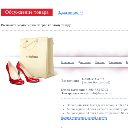
Обсуждение товара
Задать вопрос >>
Вы можете задать первый вопрос по этому товару.
Контакты
Доставка
Оплата
Гарантии
К
8-800-333-5792
Все регионы
(звонок бесплатный)
Отдел доставки:
8-800-333-5793
Электронная почта:
info@artaban.ru
Последний заказ был сделан сегодня, 06.08 
За последние 24 часа на сайте зарегистриро
За последние 24 часа было отправлено 84 с
Полная статистика нашей работы