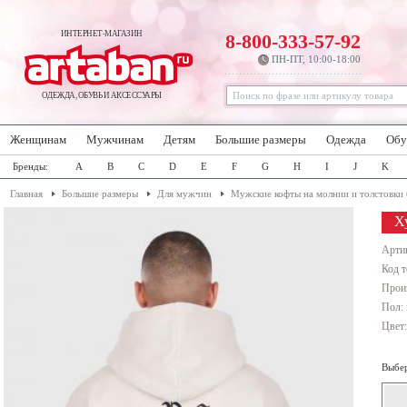
ИНТЕРНЕТ-МАГАЗИН
8-800-333-57-92
ПН-ПТ, 10:00-18:00
ОДЕЖДА, ОБУВЬ И АКСЕССУАРЫ
Женщинам
Мужчинам
Детям
Большие размеры
Одежда
Обу
Бренды:
A
B
C
D
E
F
G
H
I
J
K
Главная
Большие размеры
Для мужчин
Мужские кофты на молнии и толстовки
Х
Арти
Код т
Прои
Пол:
Цвет
Выбер