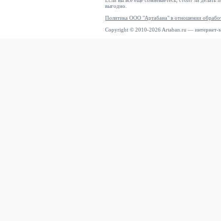
Если вы все еще сомневаетесь, стоит ли делать 
выгодно.
Политика ООО "Артабана" в отношении обрабо
Copyright © 2010-2026 Artaban.ru — интернет-