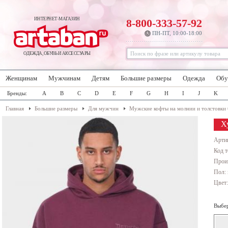
ИНТЕРНЕТ-МАГАЗИН
8-800-333-57-92
ПН-ПТ, 10:00-18:00
ОДЕЖДА, ОБУВЬ И АКСЕССУАРЫ
Женщинам
Мужчинам
Детям
Большие размеры
Одежда
Обу
Бренды:
A
B
C
D
E
F
G
H
I
J
K
Главная
Большие размеры
Для мужчин
Мужские кофты на молнии и толстовки
Х
Арти
Код т
Прои
Пол:
Цвет
Выбер