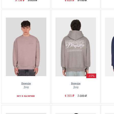
9 750 ₽
9 910 ₽
6 610 ₽
9 750 ₽
-15%
Dropsize
Dropsize
Худи
Худи
нет в наличии
6 355 ₽
7 500 ₽