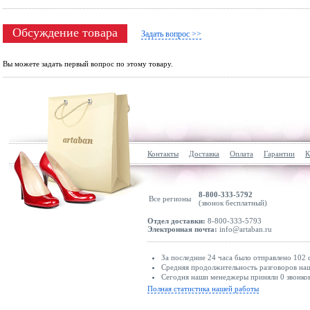
Обсуждение товара
Задать вопрос >>
Вы можете задать первый вопрос по этому товару.
Контакты
Доставка
Оплата
Гарантии
К
8-800-333-5792
Все регионы
(звонок бесплатный)
Отдел доставки:
8-800-333-5793
Электронная почта:
info@artaban.ru
За последние 24 часа было отправлено 102 
Средняя продолжительность разговоров наши
Сегодня наши менеджеры приняли 0 звонков
Полная статистика нашей работы