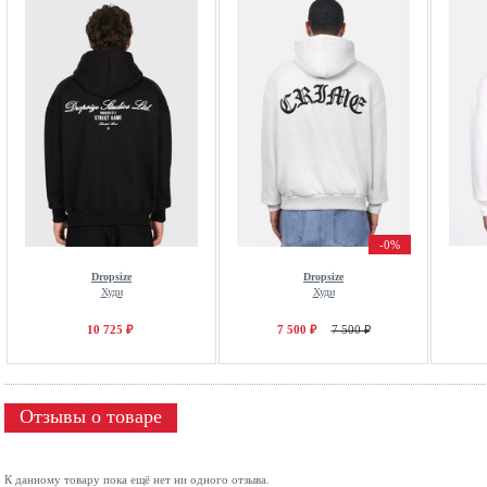
-0%
Dropsize
Dropsize
Худи
Худи
10 725 ₽
7 500 ₽
7 500 ₽
Отзывы о товаре
К данному товару пока ещё нет ни одного отзыва.