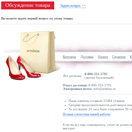
Обсуждение товара
Задать вопрос >>
Вы можете задать первый вопрос по этому товару.
Контакты
Доставка
Оплата
Гарантии
К
8-800-333-5792
Все регионы
(звонок бесплатный)
Отдел доставки:
8-800-333-5793
Электронная почта:
info@artaban.ru
Наши клиенты оставили 55484 отзывов.
Средняя продолжительность разговоров наш
За последние 24 часа было отправлено 39 с
Полная статистика нашей работы
Если вы все еще сомневаетесь, стоит ли делать 
выгодно.