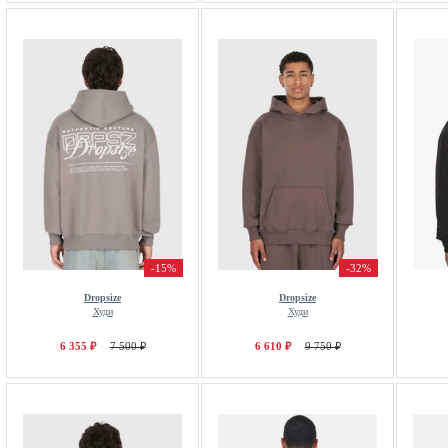
-15%
-32%
Dropsize
Dropsize
Худи
Худи
6 355 ₽
7 500 ₽
6 610 ₽
9 750 ₽