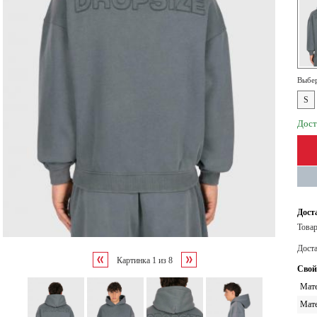
Выбер
S
Дост
Дост
Товар
Дост
Картинка
1
из
8
Свой
Мате
Мате