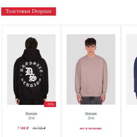
Толстовки Dropsize
-30%
Dropsize
Dropsize
Худи
Худи
7 500 ₽
10 725 ₽
нет в наличии