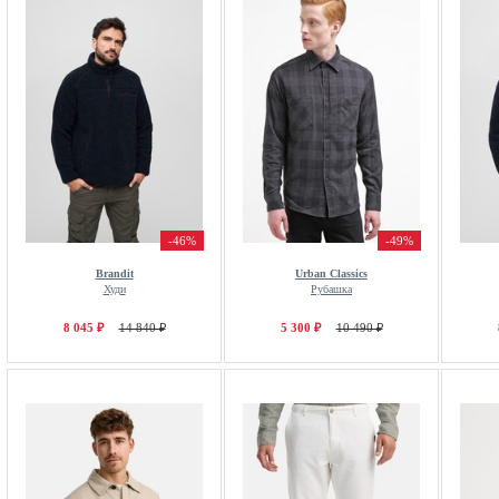
-46%
-49%
Brandit
Urban Classics
Худи
Рубашка
8 045 ₽
14 840 ₽
5 300 ₽
10 490 ₽