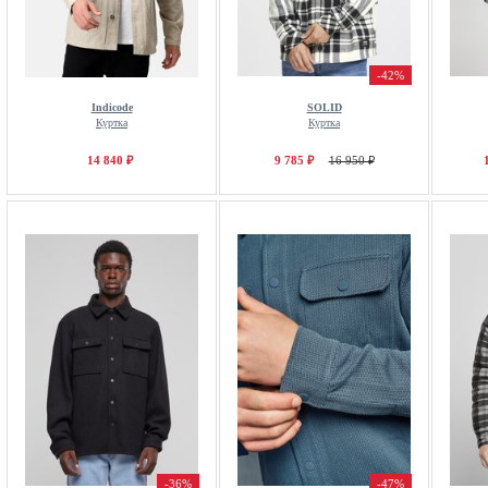
-42%
Indicode
SOLID
Куртка
Куртка
14 840 ₽
9 785 ₽
16 950 ₽
-36%
-47%