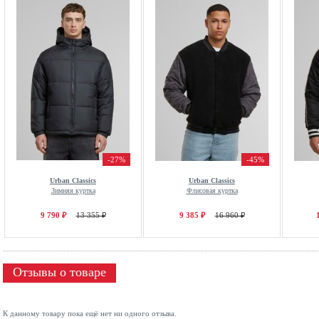
-27%
-45%
Urban Classics
Urban Classics
Зимняя куртка
Флисовая куртка
9 790 ₽
13 355 ₽
9 385 ₽
16 960 ₽
Отзывы о товаре
К данному товару пока ещё нет ни одного отзыва.