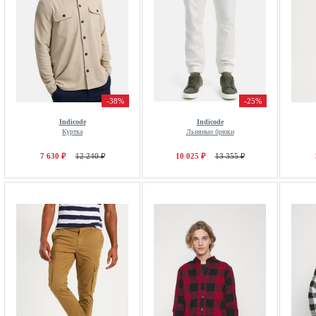
-38%
-25%
Indicode
Indicode
Куртка
Льняные брюки
7 630 ₽
12 240 ₽
10 025 ₽
13 355 ₽