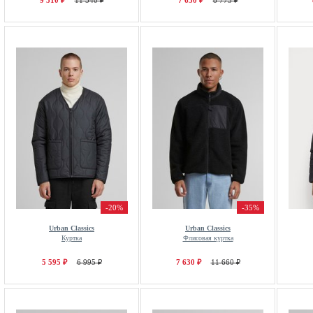
9 510 ₽
11 540 ₽
7 630 ₽
8 775 ₽
-20%
-35%
Urban Classics
Urban Classics
Куртка
Флисовая куртка
5 595 ₽
6 995 ₽
7 630 ₽
11 660 ₽