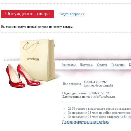
Обсуждение товара
Задать вопрос >>
Вы можете задать первый вопрос по этому товару.
Контакты
Доставка
Оплата
Гарантии
К
8-800-333-5792
Все регионы
(звонок бесплатный)
Отдел доставки:
8-800-333-5793
Электронная почта:
info@artaban.ru
2168 товаров в настоящее время доставляю
За последние 24 часа на сайте зарегистриро
За последние 24 часа было отправлено 84 с
Полная статистика нашей работы