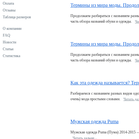
Оплата
Термины из мира моды. Продол
Отзывы
Продолжаем разбираться с названием разны
Таблица размеров
часть обзора названий обуви и одежды.
Чи
О компании
FAQ
Новости
Термины из мира моды. Продол
Статьи
Продолжаем разбираться с названием разны
Статистика
часть обзора названий обуви и одежды.
Чи
Как эта одежда называется? Те
Разбираемся с названием разных видов одеж
очень) мода простыми словами.
Читать дал
Мужская одежда Puma
Мужская одежда Puma (Пума) 2014-2015 — 
Читать дальшe...