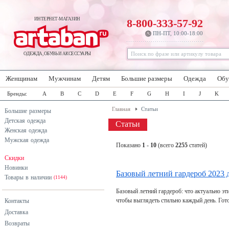
ИНТЕРНЕТ-МАГАЗИН
8-800-333-57-92
ПН-ПТ, 10:00-18:00
ОДЕЖДА, ОБУВЬ И АКСЕССУАРЫ
Женщинам
Мужчинам
Детям
Большие размеры
Одежда
Обу
Бренды:
A
B
C
D
E
F
G
H
I
J
K
Главная
Статьи
Большие размеры
Детская одежда
Статьи
Женская одежда
Мужская одежда
Показано
1
-
10
(всего
2255
статей)
Скидки
Новинки
Базовый летний гардероб 2023 
Товары в наличии
(1144)
Базовый летний гардероб: что актуально э
чтобы выглядеть стильно каждый день. Гот
Контакты
Доставка
Возвраты