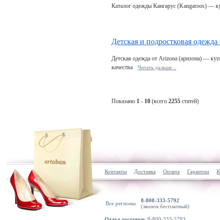
Каталог одежды Кангарус (Kangaroos) — к
Детская и подростковая одежда 
Детская одежда от Arizona (аризона) — ку
качества
Читать дальшe...
Показано
1
-
10
(всего
2255
статей)
Контакты
Доставка
Оплата
Гарантии
К
8-800-333-5792
Все регионы
(звонок бесплатный)
Отдел доставки:
8-800-333-5793