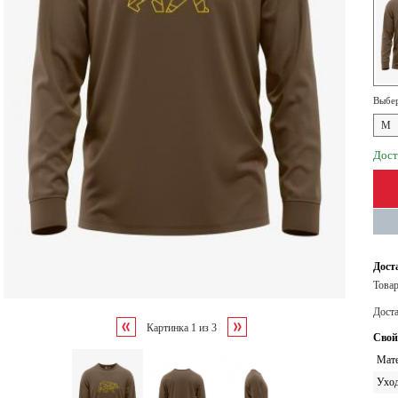
Выбер
M
Дост
Дост
Товар
Дост
Картинка
1
из
3
Свой
Мате
Ухо