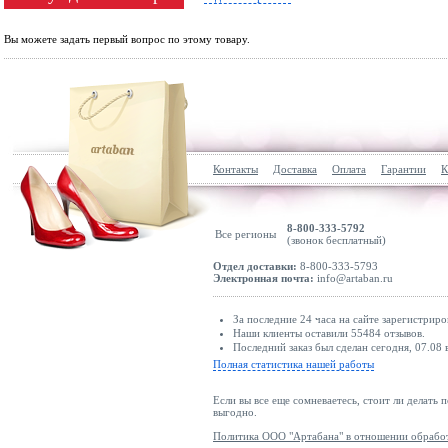
Вы можете задать первый вопрос по этому товару.
Контакты
Доставка
Оплата
Гарантии
К
8-800-333-5792
Все регионы
(звонок бесплатный)
Отдел доставки:
8-800-333-5793
Электронная почта:
info@artaban.ru
За последние 24 часа на сайте зарегистриро
Наши клиенты оставили 55484 отзывов.
Последний заказ был сделан сегодня, 07.08 
Полная статистика нашей работы
Если вы все еще сомневаетесь, стоит ли делать 
выгодно.
Политика ООО "Артабана" в отношении обрабо