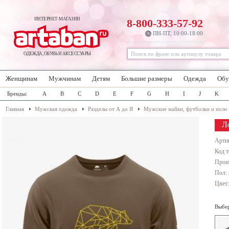
ИНТЕРНЕТ-МАГАЗИН
8-800-333-57-92
ПН-ПТ, 10:00-18:00
ОДЕЖДА, ОБУВЬ И АКСЕССУАРЫ
Женщинам
Мужчинам
Детям
Большие размеры
Одежда
Обу
Бренды:
A
B
C
D
E
F
G
H
I
J
K
Главная
Мужская одежда
Разделы от А до Я
Мужские майки, футболки и поло
Л
Арти
Код т
Прои
Пол:
Цвет
Выбер