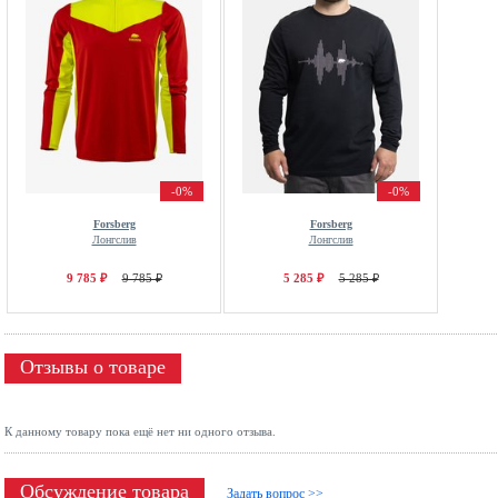
-0%
-0%
Forsberg
Forsberg
Лонгслив
Лонгслив
9 785 ₽
9 785 ₽
5 285 ₽
5 285 ₽
Отзывы о товаре
К данному товару пока ещё нет ни одного отзыва.
Обсуждение товара
Задать вопрос >>