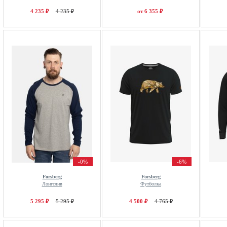
4 235 ₽
4 235 ₽
от 6 355 ₽
-0%
-6%
Forsberg
Forsberg
Лонгслив
Футболка
5 295 ₽
5 295 ₽
4 500 ₽
4 765 ₽