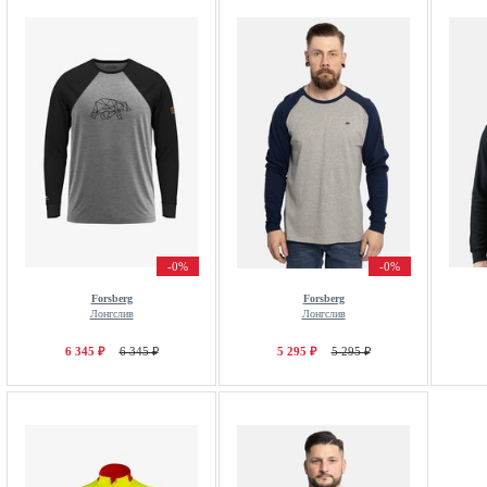
-0%
-0%
Forsberg
Forsberg
Лонгслив
Лонгслив
6 345 ₽
6 345 ₽
5 295 ₽
5 295 ₽