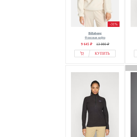
-31%
Billabong
Флисовая кофта
9 645 ₽
13 980 ₽
КУПИТЬ