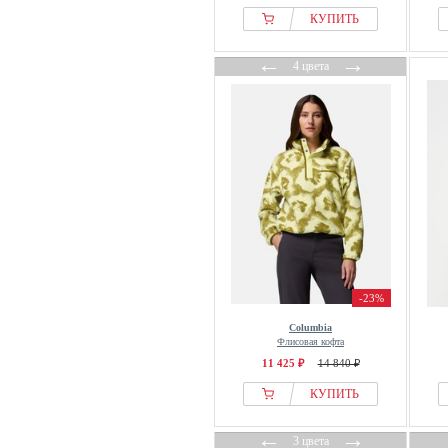
КУПИТЬ
←
→
4 цвета
-23%
Columbia
Флисовая кофта
11 425 ₽
14 840 ₽
КУПИТЬ
←
→
3 цвета