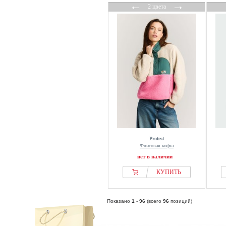
←
→
2 цвета
Protest
Флисовая кофта
нет в наличии
КУПИТЬ
Показано
1
-
96
(всего
96
позиций)