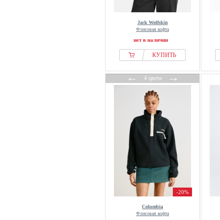
Jack Wolfskin
Флисовая кофта
нет в наличии
КУПИТЬ
←
→
4 цвета
-20%
Columbia
Флисовая кофта