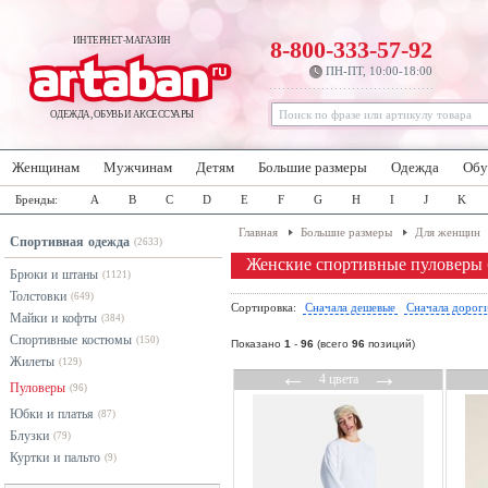
ИНТЕРНЕТ-МАГАЗИН
8-800-333-57-92
ПН-ПТ, 10:00-18:00
ОДЕЖДА, ОБУВЬ И АКСЕССУАРЫ
Женщинам
Мужчинам
Детям
Большие размеры
Одежда
Обу
Бренды:
A
B
C
D
E
F
G
H
I
J
K
Главная
Большие размеры
Для женщин
Спортивная одежда
(2633)
Женские спортивные пуловеры 
Брюки и штаны
(1121)
Толстовки
(649)
Сортировка:
Сначала дешевые
Сначала дорог
Майки и кофты
(384)
Спортивные костюмы
(150)
Показано
1
-
96
(всего
96
позиций)
Жилеты
(129)
←
→
4 цвета
Пуловеры
(96)
Юбки и платья
(87)
Блузки
(79)
Куртки и пальто
(9)