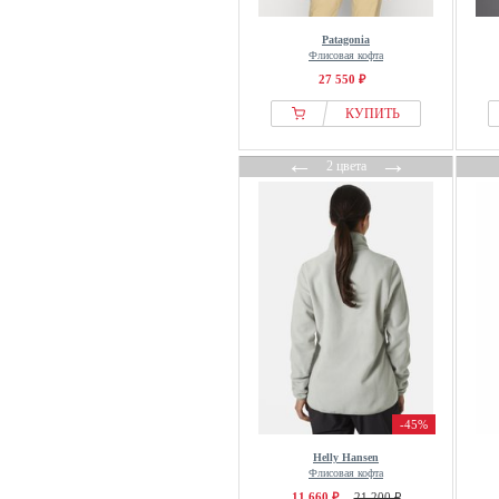
Patagonia
Флисовая кофта
27 550 ₽
КУПИТЬ
←
→
2 цвета
-45%
Helly Hansen
Флисовая кофта
11 660 ₽
21 200 ₽