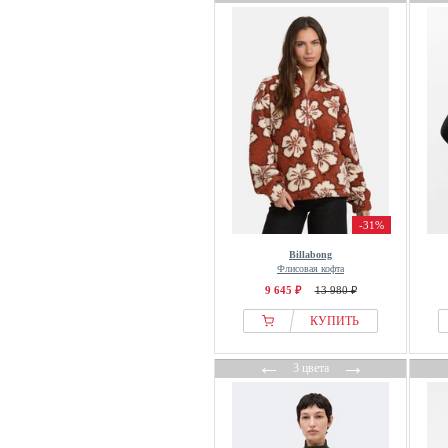
-31%
Billabong
Флисовая кофта
9 645 ₽
13 980 ₽
КУПИТЬ
←
→
3 цвета