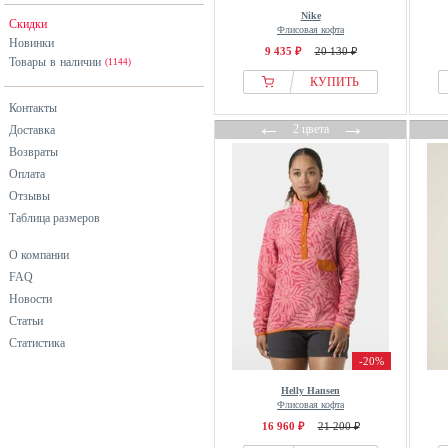
Salewa
Nike
Скидки
Salomon
Флисовая кофта
Новинки
9 435 ₽
20 130 ₽
Swedemount
Товары в наличии
(1144)
The North Face
КУПИТЬ
Under Armour
Контакты
←
→
2 цвета
Доставка
Возвраты
Оплата
Отзывы
Таблица размеров
О компании
FAQ
Новости
Статьи
Статистика
-20%
Helly Hansen
Флисовая кофта
16 960 ₽
21 200 ₽