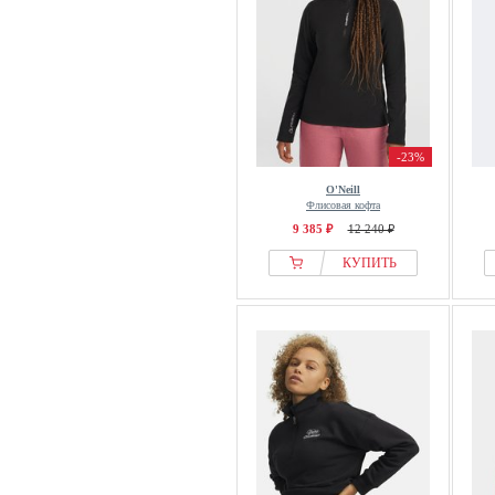
-23%
O'Neill
Флисовая кофта
9 385 ₽
12 240 ₽
КУПИТЬ