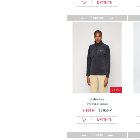
КУПИТЬ
←
→
7 цветов
-21%
Columbia
Флисовая кофта
9 180 ₽
11 650 ₽
КУПИТЬ
←
→
4 цвета