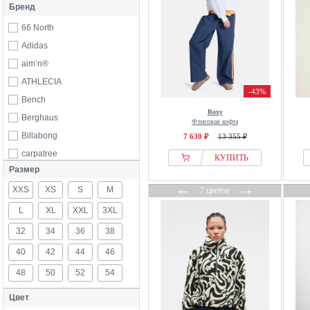
Бренд
66 North
Adidas
aim’n®
ATHLECIA
-43%
Bench
Roxy
Berghaus
Флисовая кофта
Billabong
7 630 ₽
13 355 ₽
carpatree
КУПИТЬ
Размер
Columbia
←
→
XXS
Dynafit
XS
S
M
7 цветов
Eivy
L
XL
XXL
3XL
even&odd
32
34
36
38
Fjallraven
40
42
44
46
Girlfriend Collective
48
50
52
54
Helly Hansen
Цвет
Houdini