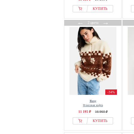
КУПИТЬ
←
→
2 цвета
-34%
Roxy
Флисовая кофта
11 195 ₽
16 960 ₽
КУПИТЬ