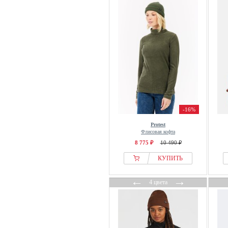
-16%
Protest
Флисовая кофта
8 775 ₽
10 490 ₽
КУПИТЬ
←
→
4 цвета