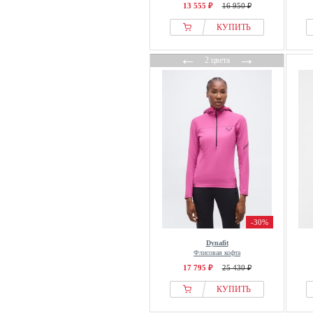
13 555 ₽
16 950 ₽
КУПИТЬ
←
→
2 цвета
-30%
Dynafit
Флисовая кофта
17 795 ₽
25 430 ₽
КУПИТЬ