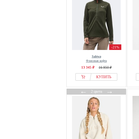
-21%
Salewa
Флисовая кофта
13 345 ₽
16 950 ₽
КУПИТЬ
←
→
2 цвета