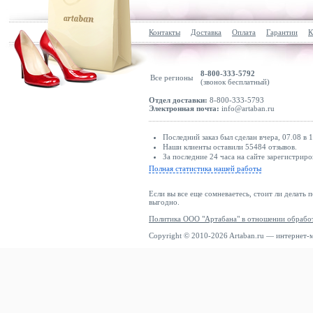
Контакты
Доставка
Оплата
Гарантии
К
8-800-333-5792
Все регионы
(звонок бесплатный)
Отдел доставки:
8-800-333-5793
Электронная почта:
info@artaban.ru
Последний заказ был сделан вчера, 07.08 в 
Наши клиенты оставили 55484 отзывов.
За последние 24 часа на сайте зарегистриро
Полная статистика нашей работы
Если вы все еще сомневаетесь, стоит ли делать 
выгодно.
Политика ООО "Артабана" в отношении обрабо
Copyright © 2010-2026 Artaban.ru — интернет-