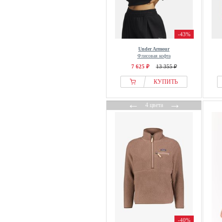
-43%
Under Armour
Флисовая кофта
7 625 ₽
13 355 ₽
КУПИТЬ
←
→
4 цвета
-40%