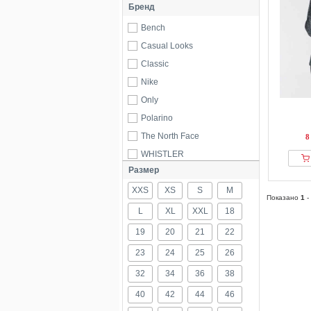
Бренд
Bench
Casual Looks
Classic
Nike
Only
Polarino
The North Face
8
WHISTLER
Размер
XXS
XS
S
M
Показано
1
-
L
XL
XXL
18
19
20
21
22
23
24
25
26
32
34
36
38
40
42
44
46