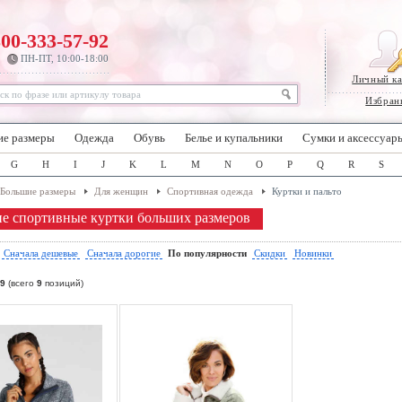
800-333-57-92
ПН-ПТ, 10:00-18:00
Личный к
Избран
ие размеры
Одежда
Обувь
Белье и купальники
Сумки и аксессуар
G
H
I
J
K
L
M
N
O
P
Q
R
S
Большие размеры
Для женщин
Спортивная одежда
Куртки и пальто
е спортивные куртки больших размеров
:
Сначала дешевые
Сначала дорогие
По популярности
Скидки
Новинки
9
(всего
9
позиций)