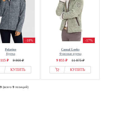
-18%
-17%
Polarino
Casual Looks
Куртка
Флисовая куртка
 115 ₽
9 900 ₽
9 855 ₽
11 875 ₽
КУПИТЬ
КУПИТЬ
9
(всего
9
позиций)