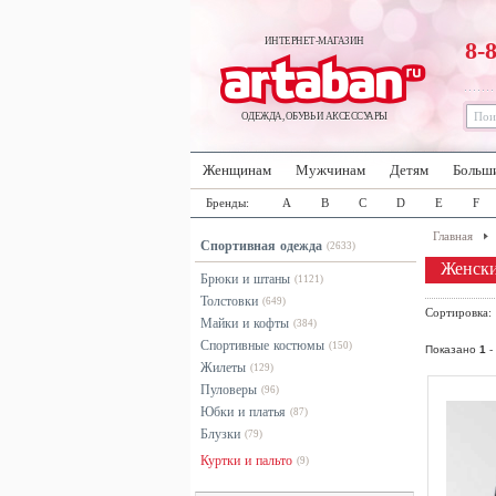
ИНТЕРНЕТ-МАГАЗИН
8-
ОДЕЖДА, ОБУВЬ И АКСЕССУАРЫ
Женщинам
Мужчинам
Детям
Больш
Бренды:
A
B
C
D
E
F
Главная
Спортивная одежда
(2633)
Женски
Брюки и штаны
(1121)
Толстовки
(649)
Сортировка
Майки и кофты
(384)
Спортивные костюмы
(150)
Показано
1
-
Жилеты
(129)
Пуловеры
(96)
Юбки и платья
(87)
Блузки
(79)
Куртки и пальто
(9)