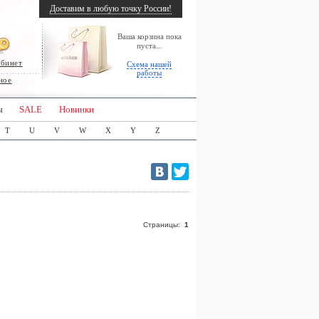
Доставим в любую точку России!
Ваша корзина пока
пуста...
абинет
Схема нашей
работы
ное
ы
SALE
Новинки
T
U
V
W
X
Y
Z
Страницы:
1