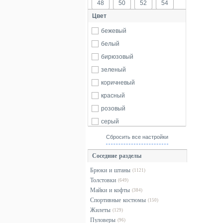
48
50
52
54
Цвет
бежевый
белый
бирюзовый
зеленый
коричневый
красный
розовый
серый
синий
Сбросить все настройки
фиолетовый
Соседние разделы
хаки
Брюки и штаны
(1121)
черный
Толстовки
(649)
Майки и кофты
(384)
Спортивные костюмы
(150)
Жилеты
(129)
Пуловеры
(96)