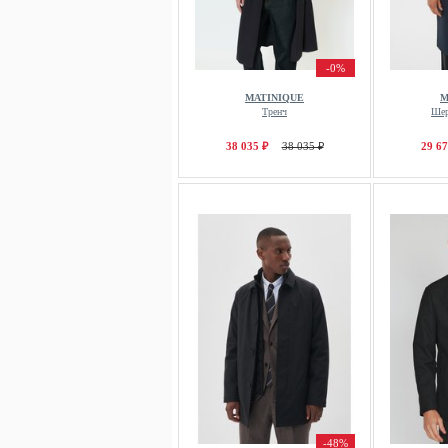
-0%
MATINIQUE
M
Тренч
Шер
38 035 ₽
38 035 ₽
29 67
-48%