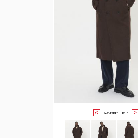
Картинка
1
из
5