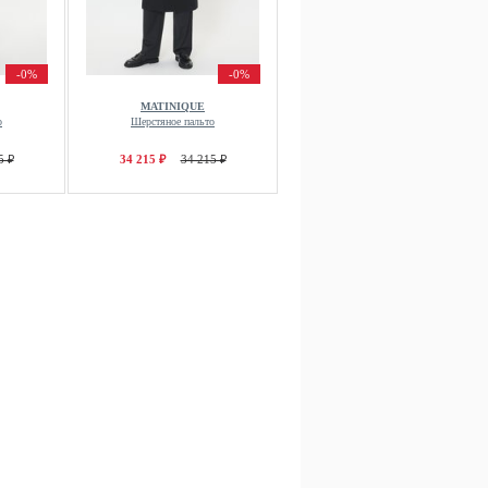
-0%
-0%
MATINIQUE
о
Шерстяное пальто
5 ₽
34 215 ₽
34 215 ₽