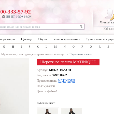
800-333-57-92
ПН-ПТ, 10:00-18:00
Личный к
Избран
ие размеры
Одежда
Обувь
Белье и купальники
Сумки и аксессуар
G
H
I
J
K
L
M
N
O
P
Q
R
S
Мужская верхняя одежда - куртки, пальто и плащи
Шерстяное пальто
Шерстяное пальто MATINIQUE
Артикул:
M6022T09Z-O11
Код товара:
37981107-Z
Производитель:
MATINIQUE
Пол: мужской
Цвет:
кофейный
Выберите цвет: