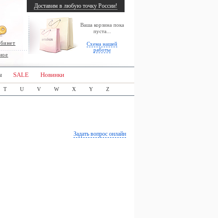
Доставим в любую точку России!
Ваша корзина пока
пуста...
абинет
Схема нашей
работы
ное
ы
SALE
Новинки
T
U
V
W
X
Y
Z
Задать вопрос онлайн