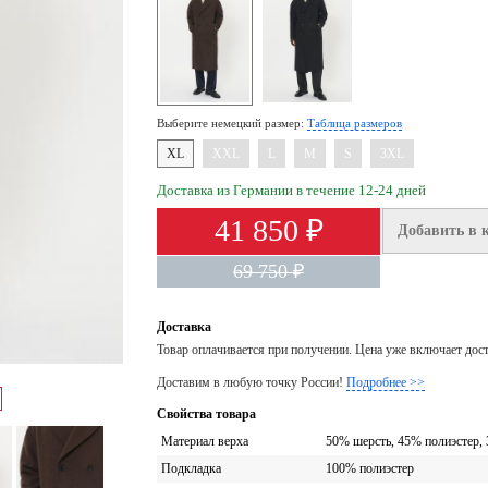
Выберите немецкий размер:
Таблица размеров
XL
XXL
L
M
S
3XL
Доставка из Германии в течение 12-24 дней
41 850 ₽
Добавить в 
69 750 ₽
Доставка
Товар оплачивается при получении. Цена уже включает дос
Доставим в любую точку России!
Подробнее >>
Свойства товара
Материал верха
50% шерсть, 45% полиэстер,
Подкладка
100% полиэстер