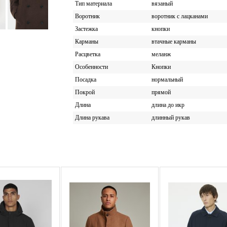
Тип материала
вязаный
Воротник
воротник с лацканами
Застежка
кнопки
Карманы
втачные карманы
Расцветка
меланж
Особенности
Кнопки
Посадка
нормальный
Покрой
прямой
Длина
длина до икр
Длина рукава
длинный рукав