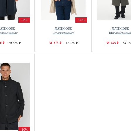
-0%
-25%
ATINIQUE
MATINIQUE
MATINIQUE
стяное пальто
Короткое пальто
Шерстяное пальт
0 ₽
29 670 ₽
31 675 ₽
42 230 ₽
38 035 ₽
38 03
-10%