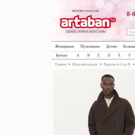
ИНТЕРНЕТ-МАГАЗИН
8-
ОДЕЖДА, ОБУВЬ И АКСЕССУАРЫ
Женщинам
Мужчинам
Детям
Больш
Бренды:
A
B
C
D
E
F
Главная
Мужская одежда
Разделы от А до Я