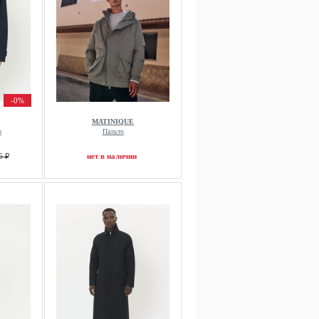
-0%
MATINIQUE
о
Пальто
5 ₽
нет в наличии