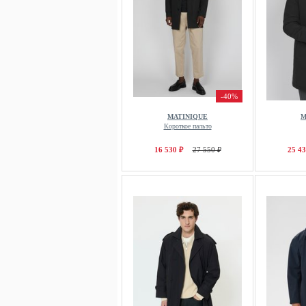
-40%
MATINIQUE
M
Короткое пальто
16 530 ₽
27 550 ₽
25 43