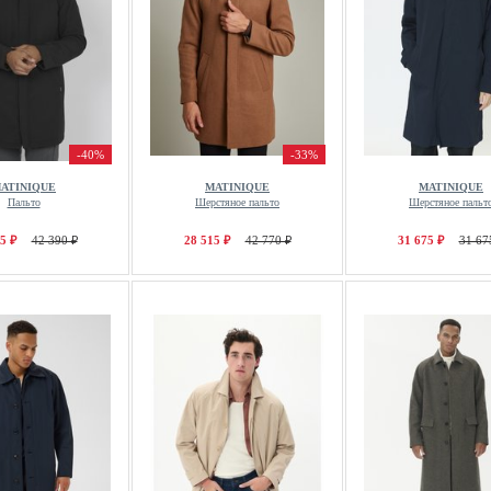
-40%
-33%
ATINIQUE
MATINIQUE
MATINIQUE
Пальто
Шерстяное пальто
Шерстяное пальт
5 ₽
42 390 ₽
28 515 ₽
42 770 ₽
31 675 ₽
31 67