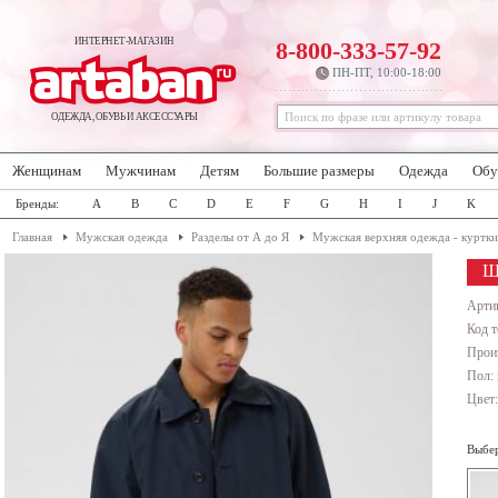
ИНТЕРНЕТ-МАГАЗИН
8-800-333-57-92
ПН-ПТ, 10:00-18:00
ОДЕЖДА, ОБУВЬ И АКСЕССУАРЫ
Женщинам
Мужчинам
Детям
Большие размеры
Одежда
Обу
Бренды:
A
B
C
D
E
F
G
H
I
J
K
Главная
Мужская одежда
Разделы от А до Я
Мужская верхняя одежда - куртки
Ш
Арти
Код т
Прои
Пол:
Цвет
Выбер