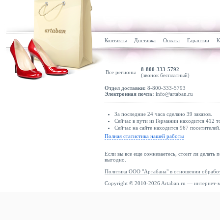
Контакты
Доставка
Оплата
Гарантии
К
8-800-333-5792
Все регионы
(звонок бесплатный)
Отдел доставки:
8-800-333-5793
Электронная почта:
info@artaban.ru
За последние 24 часа сделано 39 заказов.
Сейчас в пути из Германии находится 412 т
Сейчас на сайте находится 967 посетителей
Полная статистика нашей работы
Если вы все еще сомневаетесь, стоит ли делать 
выгодно.
Политика ООО "Артабана" в отношении обрабо
Copyright © 2010-2026 Artaban.ru — интернет-