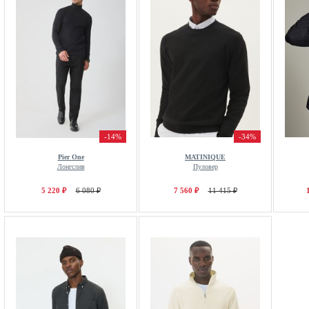
-14%
-34%
Pier One
MATINIQUE
Лонгслив
Пуловер
5 220 ₽
6 080 ₽
7 560 ₽
11 415 ₽