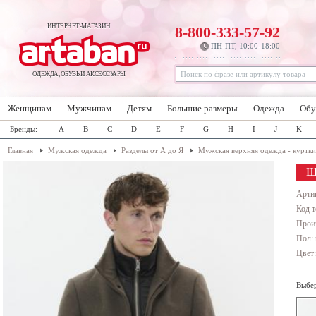
ИНТЕРНЕТ-МАГАЗИН
8-800-333-57-92
ПН-ПТ, 10:00-18:00
ОДЕЖДА, ОБУВЬ И АКСЕССУАРЫ
Женщинам
Мужчинам
Детям
Большие размеры
Одежда
Обу
Бренды:
A
B
C
D
E
F
G
H
I
J
K
Главная
Мужская одежда
Разделы от А до Я
Мужская верхняя одежда - куртки
Ш
Арти
Код т
Прои
Пол:
Цвет
Выбер