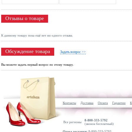
Отзывы о товаре
К данному товару пока ещё нет ни одного отзыва.
Обсуждение товара
Задать вопрос >>
Вы можете задать первый вопрос по этому товару.
Контакты
Доставка
Оплата
Гарантии
К
8-800-333-5792
Все регионы
(звонок бесплатный)
Отдел доставки:
8-800-333-5793