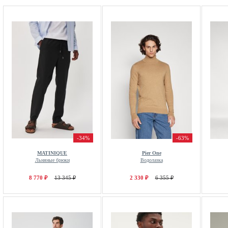
-34%
-63%
MATINIQUE
Pier One
Льняные брюки
Водолазка
8 770 ₽
13 345 ₽
2 330 ₽
6 355 ₽