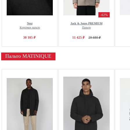
-62%
Next
Jack & Jones PREMIUM
Короткое пальто
Пальто
30 105 ₽
11 425 ₽
29 680 ₽
Пальто MATINIQUE