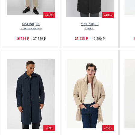
-40%
-40%
MATINIQUE
MATINIQUE
Короткое пальто
Пальто
16 530 ₽
27 550 ₽
25 435 ₽
42 390 ₽
-0%
-25%