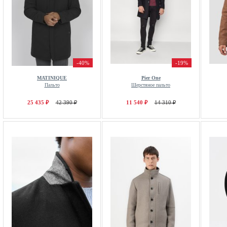
-40%
-19%
MATINIQUE
Pier One
Пальто
Шерстяное пальто
25 435 ₽
42 390 ₽
11 540 ₽
14 310 ₽