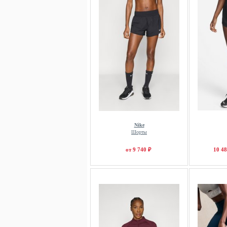
Nike
Шорты
от 9 740 ₽
10 48