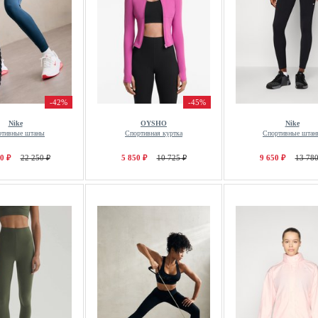
-42%
-45%
Nike
OYSHO
Nike
ртивные штаны
Спортивная куртка
Спортивные штан
0 ₽
22 250 ₽
5 850 ₽
10 725 ₽
9 650 ₽
13 780