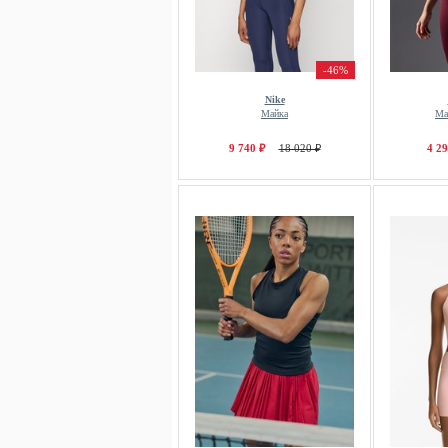
-46%
Nike
Майка
Ма
9 740 ₽
18 020 ₽
4 29