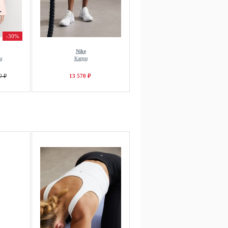
-30%
Nike
а
Капри
0 ₽
13 570 ₽