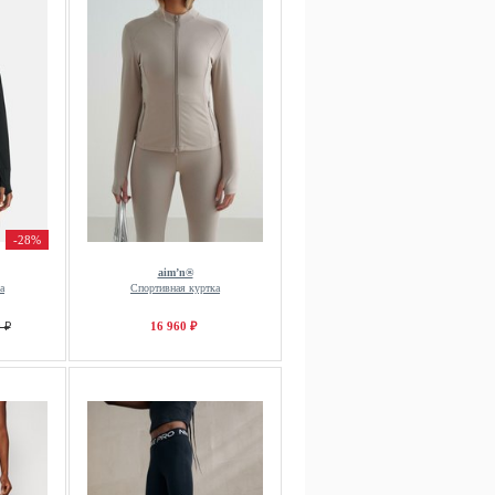
-28%
aim’n®
а
Спортивная куртка
 ₽
16 960 ₽