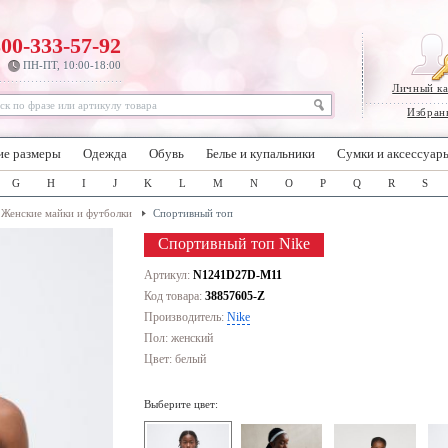
800-333-57-92
ПН-ПТ, 10:00-18:00
Личный к
Избран
ие размеры
Одежда
Обувь
Белье и купальники
Сумки и аксессуар
G
H
I
J
K
L
M
N
O
P
Q
R
S
Женские майки и футболки
Спортивный топ
Спортивный топ Nike
Артикул:
N1241D27D-M11
Код товара:
38857605-Z
Производитель:
Nike
Пол: женский
Цвет:
белый
Выберите цвет: