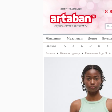
ИНТЕРНЕТ-МАГАЗИН
8-
ОДЕЖДА, ОБУВЬ И АКСЕССУАРЫ
Женщинам
Мужчинам
Детям
Больш
Бренды:
A
B
C
D
E
F
Главная
Женская одежда
Разделы от А до Я