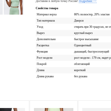
Доставим в любую точку России!
Подробнее >>
Свойства товара
Материал верха
80% полиэстер, 20% эластан
Тип материала
Джерси
Уход
стирать при 30 градусах, не о
Вырез
круглый вырез
Дополнительно
быстрое высыхание
Расцветка
Одноцветный
Функция
дышащий, быстросохнущий
Рост модели
рост модели - 179 см, надет 
Покрой
облегающий
Длина
короткий
Длина рукава
без рукава