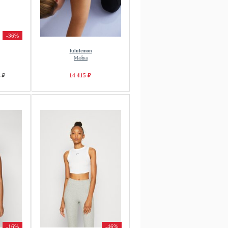
-36%
lululemon
Майка
 ₽
14 415 ₽
-16%
-46%