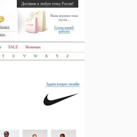
Доставим в любую точку России!
Ваша корзина пока
пуста...
абинет
Схема нашей
работы
ное
ы
SALE
Новинки
T
U
V
W
X
Y
Z
Задать вопрос онлайн