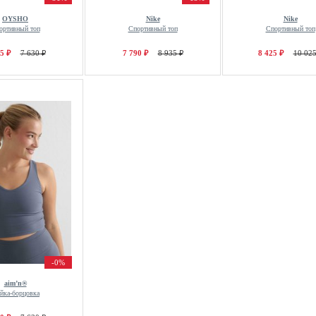
OYSHO
Nike
Nike
ортивный топ
Спортивный топ
Спортивный топ
5 ₽
7 630 ₽
7 790 ₽
8 935 ₽
8 425 ₽
10 025
-0%
aim’n®
йка-борцовка