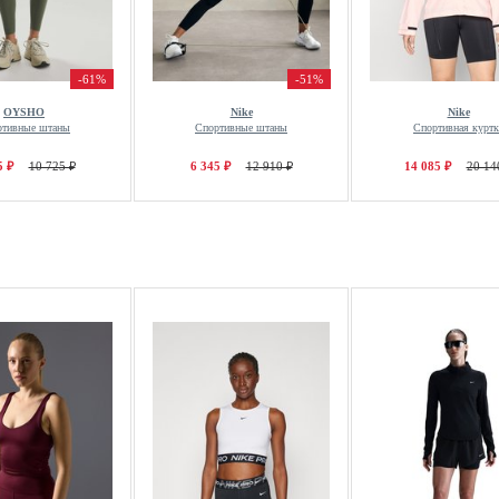
-61%
-51%
OYSHO
Nike
Nike
ртивные штаны
Спортивные штаны
Спортивная куртк
5 ₽
10 725 ₽
6 345 ₽
12 910 ₽
14 085 ₽
20 14