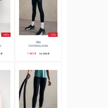
-30%
-33%
Nike
ы
Спортивные штаны
 ₽
7 465 ₽
11 190 ₽