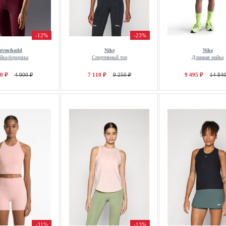
-12%
-23%
even&odd
Nike
Nike
йка-борцовка
Спортивный топ
Длинная майка
0 ₽
4 900 ₽
7 110 ₽
9 250 ₽
9 495 ₽
14 840
-31%
-13%