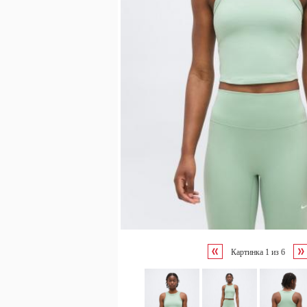
Картинка
1
из
6