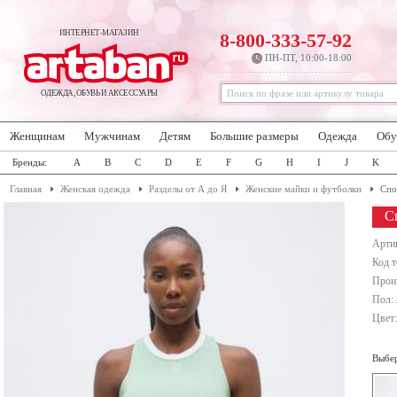
ИНТЕРНЕТ-МАГАЗИН
8-800-333-57-92
ПН-ПТ, 10:00-18:00
ОДЕЖДА, ОБУВЬ И АКСЕССУАРЫ
Женщинам
Мужчинам
Детям
Большие размеры
Одежда
Обу
Бренды:
A
B
C
D
E
F
G
H
I
J
K
Главная
Женская одежда
Разделы от А до Я
Женские майки и футболки
Спо
С
Арти
Код т
Прои
Пол:
Цвет
Выбер