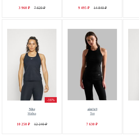
3 960 ₽
7 620 ₽
9 495 ₽
14 840 ₽
-16%
Nike
aim’n®
Майка
Топ
10 250 ₽
12 240 ₽
7 630 ₽