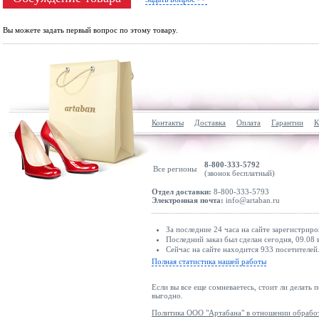
Вы можете задать первый вопрос по этому товару.
Контакты
Доставка
Оплата
Гарантии
К
8-800-333-5792
Все регионы
(звонок бесплатный)
Отдел доставки:
8-800-333-5793
Электронная почта:
info@artaban.ru
За последние 24 часа на сайте зарегистриро
Последний заказ был сделан сегодня, 09.08
Сейчас на сайте находится 933 посетителей
Полная статистика нашей работы
Если вы все еще сомневаетесь, стоит ли делать 
выгодно.
Политика ООО "Артабана" в отношении обрабо