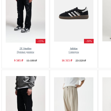
-15%
-30%
2Y Studios
Adidas
Прямые джинсы
Сникерсы
9 505 ₽
11 190 ₽
16 315 ₽
23 320 ₽