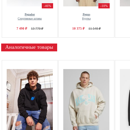
-46%
-10%
Pegador
Pequs
Спортивные штаны
Куртка
7 490 ₽
13 770 ₽
10 375 ₽
11 540 ₽
Аналогичные товары