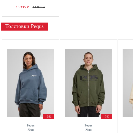
13 335 ₽
14 820 ₽
Толстовки Pequs
-0%
-0%
Pequs
Pequs
Худи
Худи