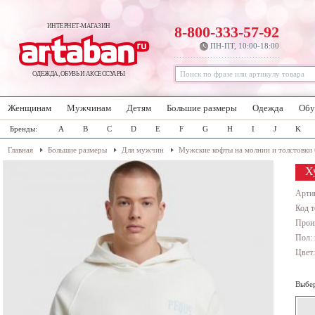
ИНТЕРНЕТ-МАГАЗИН
8-800-333-57-92
ПН-ПТ, 10:00-18:00
ОДЕЖДА, ОБУВЬ И АКСЕССУАРЫ
Женщинам
Мужчинам
Детям
Большие размеры
Одежда
Обу
Бренды:
A
B
C
D
E
F
G
H
I
J
K
Главная
Большие размеры
Для мужчин
Мужские кофты на молнии и толстовки
Х
Арти
Код т
Прои
Пол:
Цвет
Выбер