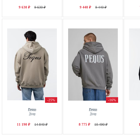
9 630 ₽
9 630 ₽
9 440 ₽
9 440 ₽
-25%
-16%
Pequs
Pequs
Худи
Худи
11 190 ₽
14 840 ₽
8 775 ₽
10 490 ₽