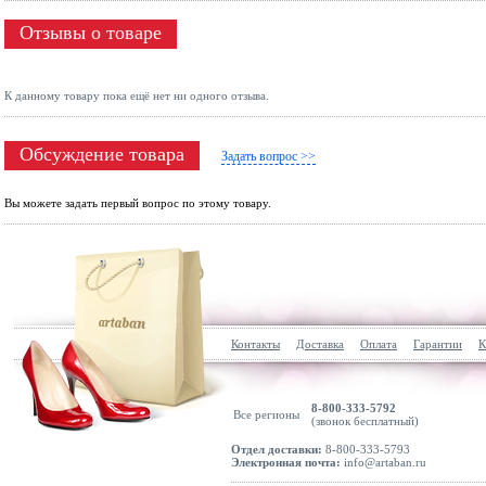
Отзывы о товаре
К данному товару пока ещё нет ни одного отзыва.
Обсуждение товара
Задать вопрос >>
Вы можете задать первый вопрос по этому товару.
Контакты
Доставка
Оплата
Гарантии
К
8-800-333-5792
Все регионы
(звонок бесплатный)
Отдел доставки:
8-800-333-5793
Электронная почта:
info@artaban.ru