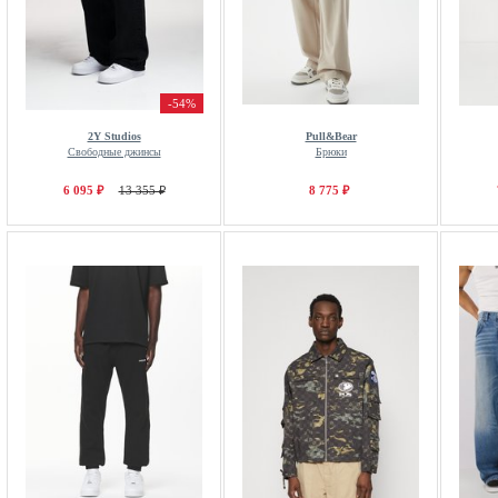
-54%
2Y Studios
Pull&Bear
Свободные джинсы
Брюки
6 095 ₽
13 355 ₽
8 775 ₽