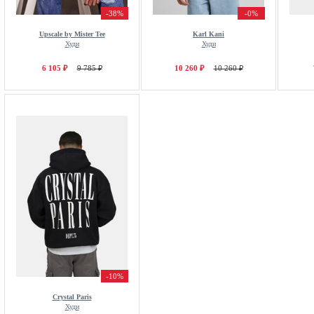
-38%
-0%
Upscale by Mister Tee
Karl Kani
Худи
Худи
6 105 ₽
9 785 ₽
10 260 ₽
10 260 ₽
-10%
Crystal Paris
Худи