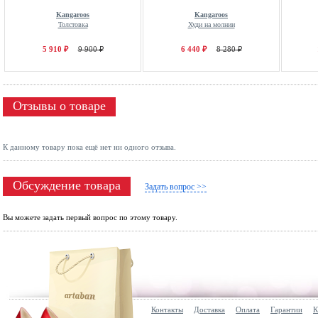
Kangaroos
Kangaroos
Толстовка
Худи на молнии
5 910 ₽
9 900 ₽
6 440 ₽
8 280 ₽
Отзывы о товаре
К данному товару пока ещё нет ни одного отзыва.
Обсуждение товара
Задать вопрос >>
Вы можете задать первый вопрос по этому товару.
Контакты
Доставка
Оплата
Гарантии
К