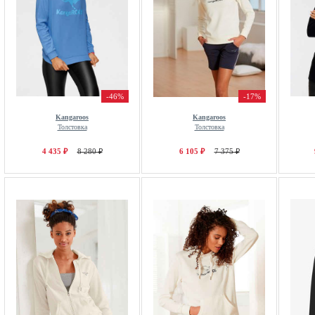
-46%
-17%
Kangaroos
Kangaroos
Толстовка
Толстовка
4 435 ₽
8 280 ₽
6 105 ₽
7 375 ₽