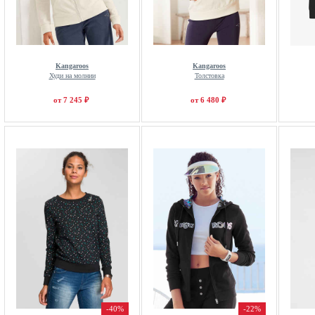
Kangaroos
Kangaroos
Худи на молнии
Толстовка
от 7 245 ₽
от 6 480 ₽
-40%
-22%