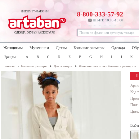
ИНТЕРНЕТ-МАГАЗИН
8-800-333-57-92
ПН-ПТ, 10:00-18:00
ОДЕЖДА, ОБУВЬ И АКСЕССУАРЫ
Женщинам
Мужчинам
Детям
Большие размеры
Одежда
Обу
Бренды:
A
B
C
D
E
F
G
H
I
J
K
Главная
Большие размеры
Для женщин
Женские толстовки больших размеров
Т
Арти
Код т
Прои
Пол:
Цвет
Выбер