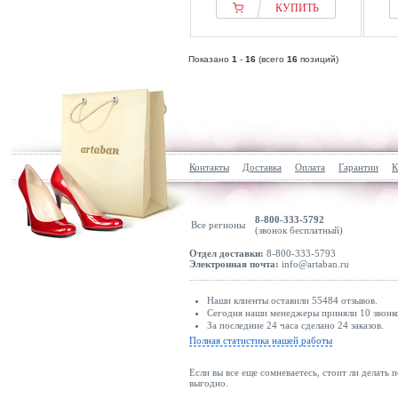
КУПИТЬ
Показано
1
-
16
(всего
16
позиций)
Контакты
Доставка
Оплата
Гарантии
К
8-800-333-5792
Все регионы
(звонок бесплатный)
Отдел доставки:
8-800-333-5793
Электронная почта:
info@artaban.ru
Наши клиенты оставили 55484 отзывов.
Сегодня наши менеджеры приняли 10 звонко
За последние 24 часа сделано 24 заказов.
Полная статистика нашей работы
Если вы все еще сомневаетесь, стоит ли делать 
выгодно.