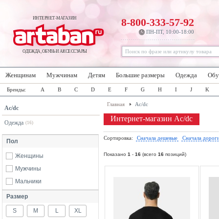
ИНТЕРНЕТ-МАГАЗИН
8-800-333-57-92
ПН-ПТ, 10:00-18:00
ОДЕЖДА, ОБУВЬ И АКСЕССУАРЫ
Женщинам
Мужчинам
Детям
Большие размеры
Одежда
Обу
Бренды:
A
B
C
D
E
F
G
H
I
J
K
Главная
Ac/dc
Ac/dc
Интернет-магазин Ac/dc
Одежда
(16)
Сортировка:
Сначала дешевые
Сначала дорог
Пол
Показано
1
-
16
(всего
16
позиций)
Женщины
Мужчины
Мальчики
Размер
S
M
L
XL