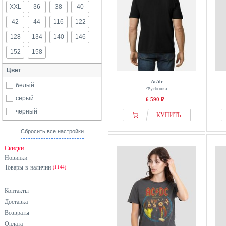
XXL
36
38
40
42
44
116
122
128
134
140
146
152
158
Цвет
Ac/dc
белый
Футболка
серый
6 590 ₽
черный
КУПИТЬ
Сбросить все настройки
Скидки
Новинки
Товары в наличии
(1144)
Контакты
Доставка
Возвраты
Оплата