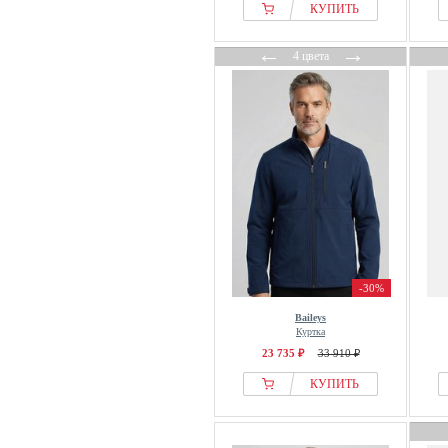
КУПИТЬ
←
→
4 цвета
-30%
Baileys
Куртка
23 735 ₽
33 910 ₽
КУПИТЬ