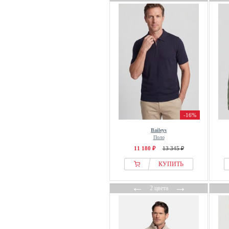
-16%
Baileys
Поло
11 180 ₽
13 345 ₽
КУПИТЬ
←
→
2 цвета