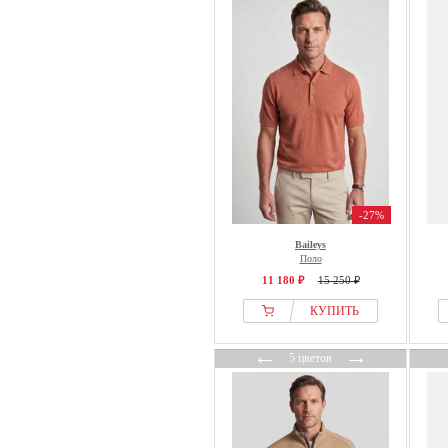
-27%
Baileys
Поло
11 180 ₽
15 250 ₽
КУПИТЬ
←
→
5 цветов