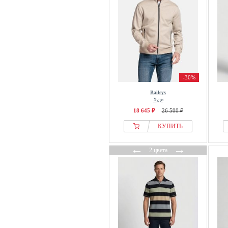
-30%
Baileys
Худи
18 645 ₽
26 500 ₽
КУПИТЬ
←
→
2 цвета