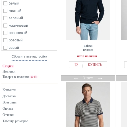
белый
желтый
зеленый
коричневый
оранжевый
розовый
Baileys
серый
Пуловер
синий
нет в наличии
Сбросить все настройки
КУПИТЬ
Скидки
Новинки
←
→
Товары в наличии
(1147)
3 цвета
Контакты
Доставка
Возвраты
Оплата
Отзывы
Таблица размеров