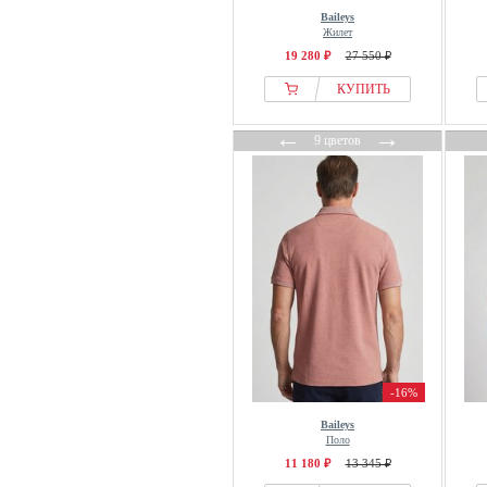
Baileys
Жилет
19 280 ₽
27 550 ₽
КУПИТЬ
←
→
9 цветов
-16%
Baileys
Поло
11 180 ₽
13 345 ₽