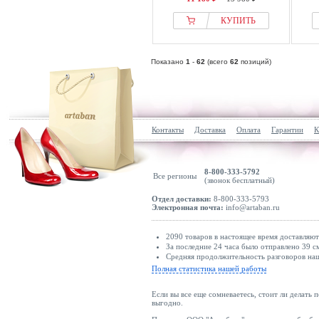
КУПИТЬ
Показано
1
-
62
(всего
62
позиций)
Контакты
Доставка
Оплата
Гарантии
К
8-800-333-5792
Все регионы
(звонок бесплатный)
Отдел доставки:
8-800-333-5793
Электронная почта:
info@artaban.ru
2090 товаров в настоящее время доставляю
За последние 24 часа было отправлено 39 с
Средняя продолжительность разговоров наш
Полная статистика нашей работы
Если вы все еще сомневаетесь, стоит ли делать 
выгодно.