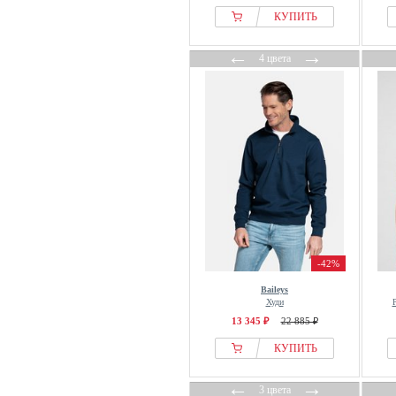
КУПИТЬ
←
→
4 цвета
-42%
Baileys
Худи
13 345 ₽
22 885 ₽
КУПИТЬ
←
→
3 цвета