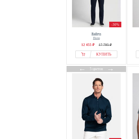
-30%
Baileys
Поло
12 455 ₽
17 795 ₽
КУПИТЬ
←
→
5 цветов