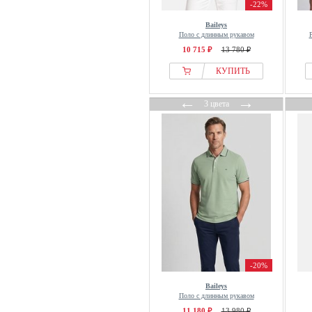
-22%
Baileys
Поло с длинным рукавом
10 715 ₽
13 780 ₽
КУПИТЬ
←
→
3 цвета
-20%
Baileys
Поло с длинным рукавом
11 180 ₽
13 980 ₽