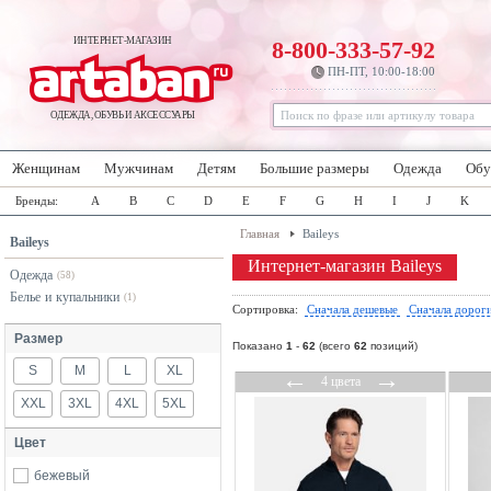
ИНТЕРНЕТ-МАГАЗИН
8-800-333-57-92
ПН-ПТ, 10:00-18:00
ОДЕЖДА, ОБУВЬ И АКСЕССУАРЫ
Женщинам
Мужчинам
Детям
Большие размеры
Одежда
Обу
Бренды:
A
B
C
D
E
F
G
H
I
J
K
Главная
Baileys
Baileys
Интернет-магазин Baileys
Одежда
(58)
Белье и купальники
(1)
Сортировка:
Сначала дешевые
Сначала дорог
Размер
Показано
1
-
62
(всего
62
позиций)
S
M
L
XL
←
→
4 цвета
XXL
3XL
4XL
5XL
Цвет
бежевый