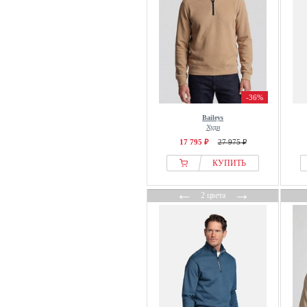
-36%
Baileys
Худи
17 795 ₽
27 975 ₽
КУПИТЬ
←
→
2 цвета