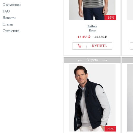
О компании
FAQ
Новости
-16%
Статьи
Baileys
Статистика
Поло
12 455 ₽
14 830 ₽
КУПИТЬ
←
→
3 цвета
-30%