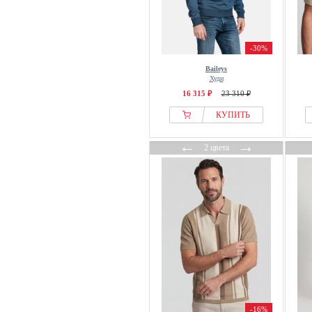
-30%
Baileys
Худи
16 315 ₽
23 310 ₽
КУПИТЬ
←
→
2 цвета
-16%