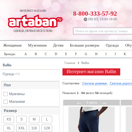
ИНТЕРНЕТ-МАГАЗИН
8-800-333-57-92
ПН-ПТ, 10:00-18:00
ОДЕЖДА, ОБУВЬ И АКСЕССУАРЫ
Женщинам
Мужчинам
Детям
Большие размеры
Одежда
Обу
Бренды:
A
B
C
D
E
F
G
H
I
J
K
Главная
Ballin
Ballin
Интернет-магазин Ballin
Одежда
(54)
Сортировка:
Сначала дешевые
Сначала дорог
Пол
Показано
1
-
54
(всего
54
позиций)
Мужчины
←
→
Мальчики
4 цвета
Размер
XS
S
M
L
XL
XXL
116
128