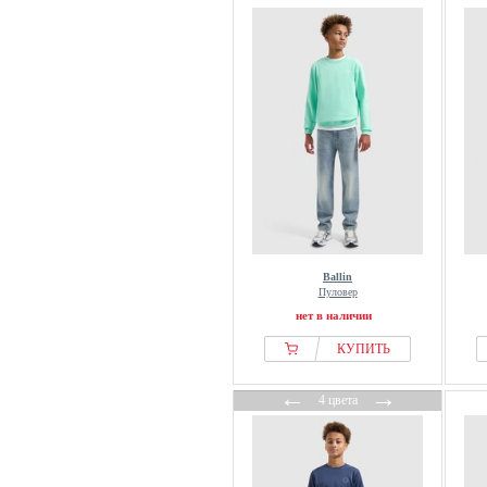
Ballin
Пуловер
нет в наличии
КУПИТЬ
←
→
4 цвета