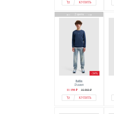
КУПИТЬ
←
→
2 цвета
-34%
Ballin
Пуловер
11 190 ₽
16 960 ₽
КУПИТЬ