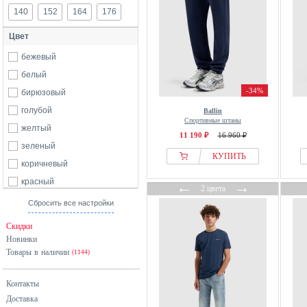
140
152
164
176
Цвет
бежевый
белый
-34%
бирюзовый
голубой
Ballin
Спортивные штаны
желтый
11 190 ₽
16 960 ₽
зеленый
КУПИТЬ
коричневый
красный
←
→
2 цвета
розовый
Сбросить все настройки
серый
Скидки
синий
Новинки
Товары в наличии
черный
(1144)
Контакты
Доставка