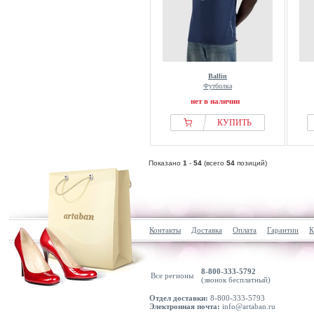
Ballin
Футболка
нет в наличии
КУПИТЬ
Показано
1
-
54
(всего
54
позиций)
Контакты
Доставка
Оплата
Гарантии
К
8-800-333-5792
Все регионы
(звонок бесплатный)
Отдел доставки:
8-800-333-5793
Электронная почта:
info@artaban.ru