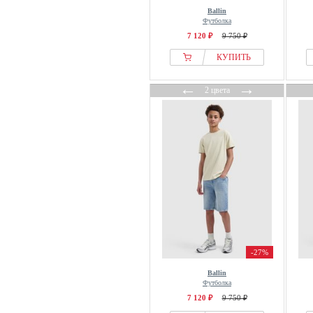
Ballin
Футболка
7 120 ₽
9 750 ₽
КУПИТЬ
←
→
2 цвета
-27%
Ballin
Футболка
7 120 ₽
9 750 ₽