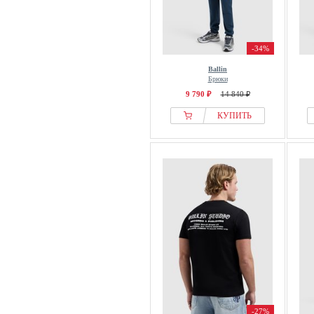
-34%
Ballin
Брюки
9 790 ₽
14 840 ₽
КУПИТЬ
-27%