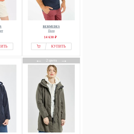
S
BERMUDES
ет
Поло
14 630 ₽
ПИТЬ
КУПИТЬ
←
→
2 цвета