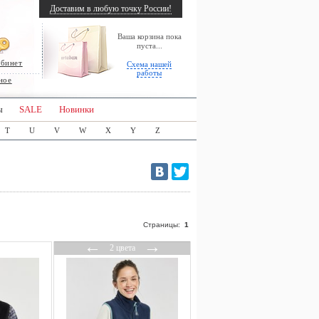
Доставим в любую точку России!
Ваша корзина пока
пуста...
абинет
Схема нашей
работы
ное
ы
SALE
Новинки
T
U
V
W
X
Y
Z
Страницы:
1
←
→
2 цвета