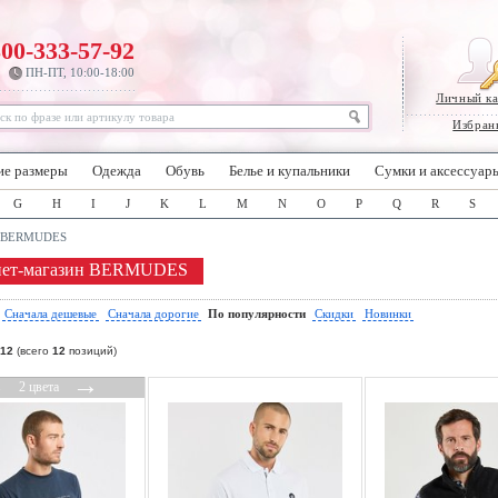
800-333-57-92
ПН-ПТ, 10:00-18:00
Личный к
Избран
ие размеры
Одежда
Обувь
Белье и купальники
Сумки и аксессуар
G
H
I
J
K
L
M
N
O
P
Q
R
S
BERMUDES
нет-магазин BERMUDES
:
Сначала дешевые
Сначала дорогие
По популярности
Скидки
Новинки
12
(всего
12
позиций)
←
→
2 цвета