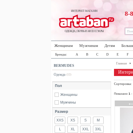
ИНТЕРНЕТ-МАГАЗИН
8-
ОДЕЖДА, ОБУВЬ И АКСЕССУАРЫ
Женщинам
Мужчинам
Детям
Больш
Бренды:
A
B
C
D
E
F
Главная
BERMUDES
Интер
Одежда
(12)
Сортировка
Пол
Показано
1
-
Женщины
Мужчины
Размер
XXS
XS
S
M
L
XL
XXL
3XL