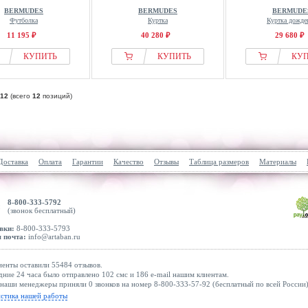
BERMUDES
BERMUDES
BERMUDE
Футболка
Куртка
Куртка дожде
11 195 ₽
40 280 ₽
29 680 ₽
КУПИТЬ
КУПИТЬ
КУ
12
(всего
12
позиций)
Доставка
Оплата
Гарантии
Качество
Отзывы
Таблица размеров
Материалы
8-800-333-5792
(звонок бесплатный)
вки:
8-800-333-5793
 почта:
info@artaban.ru
енты оставили 55484 отзывов.
дние 24 часа было отправлено 102 смс и 186 e-mail нашим клиентам.
наши менеджеры приняли 0 звонков на номер 8-800-333-57-92 (бесплатный по всей России)
истика нашей работы