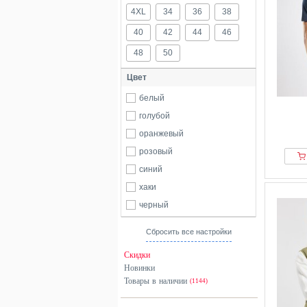
4XL
34
36
38
40
42
44
46
48
50
Цвет
белый
голубой
оранжевый
розовый
синий
хаки
черный
Сбросить все настройки
Скидки
Новинки
Товары в наличии
(1144)