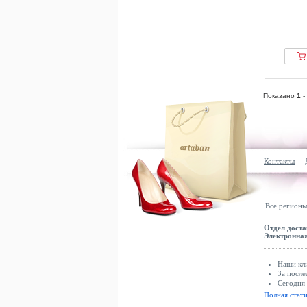
Показано
1
-
Контакты
Все регионы
Отдел доста
Электронная
Наши кли
За после
Сегодня 
Полная стат