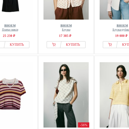
BHOEM
BHOEM
BHOEM
Платье макси
Блузка
Блузка-руба
25 230 ₽
17 385 ₽
19 080 ₽
КУПИТЬ
КУПИТЬ
КУ
-56%