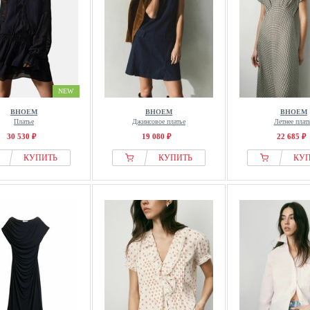
NEW
BHOEM
BHOEM
BHOEM
Платье
Джинсовое платье
Летнее плат
30 530 ₽
19 080 ₽
22 685 ₽
КУПИТЬ
КУПИТЬ
КУ