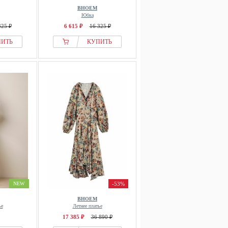
BHOEM
Юбка
325 ₽
6 615 ₽
16 325 ₽
ПИТЬ
КУПИТЬ
NEW
-53%
BHOEM
ье
Летнее платье
17 385 ₽
36 890 ₽