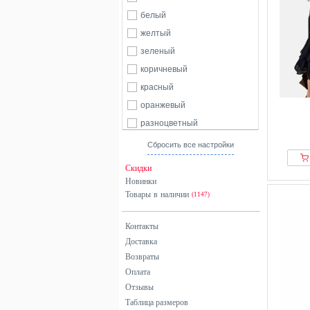
белый
желтый
зеленый
коричневый
красный
оранжевый
разноцветный
розовый
Сбросить все настройки
серебристый
Скидки
серый
Новинки
Товары в наличии
синий
(1147)
хаки
Контакты
черный
Доставка
Возвраты
Оплата
Отзывы
Таблица размеров