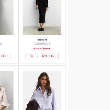
BHOEM
ье
Платье футляр
нет в наличии
ПИТЬ
КУПИТЬ