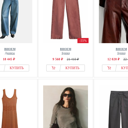
-55%
BHOEM
BHOEM
BHOEM
Джинсы
Брюки
Брюки
18 445 ₽
9 560 ₽
21 410 ₽
12 020 ₽
22 
КУПИТЬ
КУПИТЬ
КУ