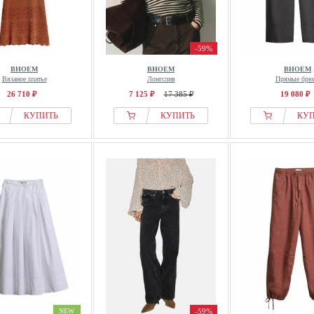
-59%
BHOEM
BHOEM
BHOEM
Вязаное платье
Лонгслив
Прямые брю
26 710 ₽
7 125 ₽
17 385 ₽
19 080 ₽
КУПИТЬ
КУПИТЬ
КУ
NEW
-59%