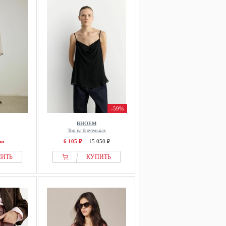
-59%
BHOEM
Топ на бретельках
ии
6 105 ₽
15 050 ₽
ПИТЬ
КУПИТЬ