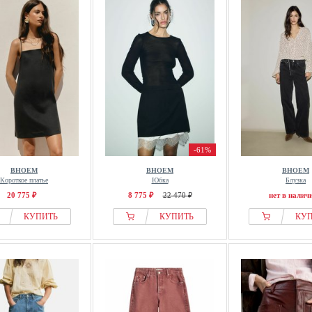
-61%
BHOEM
BHOEM
BHOEM
Короткое платье
Юбка
Блузка
20 775 ₽
8 775 ₽
22 470 ₽
нет в налич
КУПИТЬ
КУПИТЬ
КУ