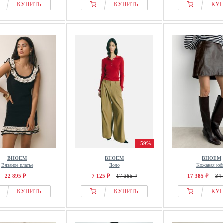
КУПИТЬ
КУПИТЬ
КУ
-59%
BHOEM
BHOEM
BHOEM
Вязаное платье
Поло
Кожаная юб
22 895 ₽
7 125 ₽
17 385 ₽
17 385 ₽
34 
КУПИТЬ
КУПИТЬ
КУ