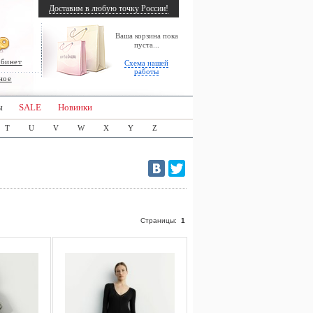
Доставим в любую точку России!
Ваша корзина пока
пуста...
абинет
Схема нашей
работы
ное
ы
SALE
Новинки
T
U
V
W
X
Y
Z
Страницы:
1