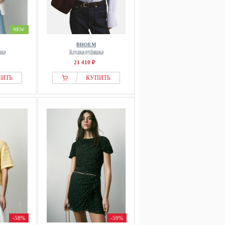
NEW
BHOEM
шка
Блузка-рубашка
21 410 ₽
ПИТЬ
КУПИТЬ
-58%
-59%