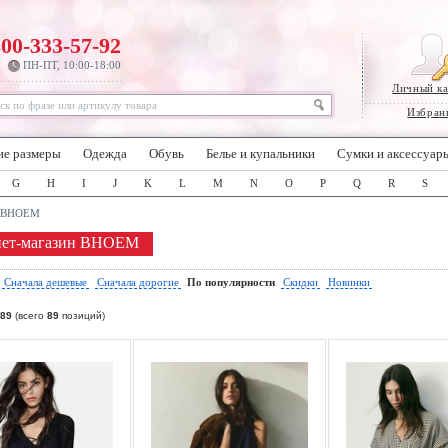
800-333-57-92
ПН-ПТ, 10:00-18:00
Личный к
Избран
ие размеры
Одежда
Обувь
Белье и купальники
Сумки и аксессуар
G
H
I
J
K
L
M
N
O
P
Q
R
S
BHOEM
нет-магазин BHOEM
:
Сначала дешевые
Сначала дорогие
По популярности
Скидки
Новинки
89
(всего
89
позиций)