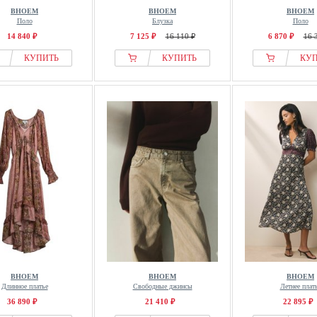
BHOEM
BHOEM
BHOEM
Поло
Блузка
Поло
14 840 ₽
7 125 ₽
16 110 ₽
6 870 ₽
16 
КУПИТЬ
КУПИТЬ
КУ
BHOEM
BHOEM
BHOEM
Длинное платье
Свободные джинсы
Летнее плат
36 890 ₽
21 410 ₽
22 895 ₽