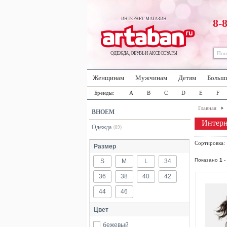
ИНТЕРНЕТ-МАГАЗИН
8-
ОДЕЖДА, ОБУВЬ И АКСЕССУАРЫ
Женщинам
Мужчинам
Детям
Больш
Бренды:
A
B
C
D
E
F
Главная
BHOEM
Интер
Одежда
(89)
Сортировка
Размер
Показано
1
-
S
M
L
34
36
38
40
42
44
46
Цвет
бежевый