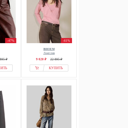
-47%
-61%
BHOEM
Лонгслив
895 ₽
9 020 ₽
22 895 ₽
ПИТЬ
КУПИТЬ