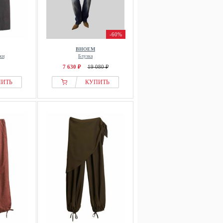
-60%
BHOEM
ки
Блузка
7 630 ₽
19 080 ₽
ПИТЬ
КУПИТЬ