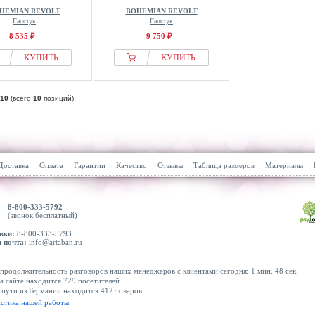
HEMIAN REVOLT
BOHEMIAN REVOLT
Галстук
Галстук
8 535 ₽
9 750 ₽
КУПИТЬ
КУПИТЬ
10
(всего
10
позиций)
Доставка
Оплата
Гарантии
Качество
Отзывы
Таблица размеров
Материалы
8-800-333-5792
(звонок бесплатный)
вки:
8-800-333-5793
 почта:
info@artaban.ru
продолжительность разговоров наших менеджеров с клиентами сегодня: 1 мин. 48 сек.
а сайте находится 729 посетителей.
 пути из Германии находится 412 товаров.
истика нашей работы