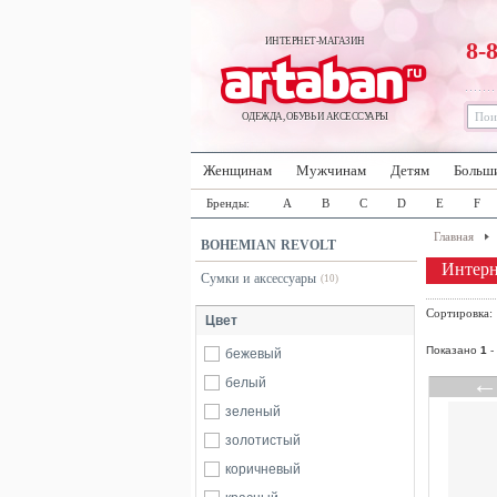
ИНТЕРНЕТ-МАГАЗИН
8-
ОДЕЖДА, ОБУВЬ И АКСЕССУАРЫ
Женщинам
Мужчинам
Детям
Больш
Бренды:
A
B
C
D
E
F
Главная
BOHEMIAN REVOLT
Интер
Сумки и аксессуары
(10)
Сортировка
Цвет
Показано
1
-
бежевый
белый
зеленый
золотистый
коричневый