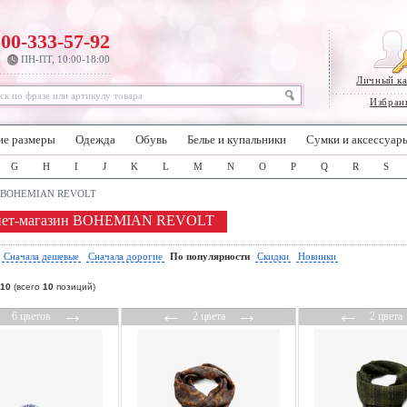
800-333-57-92
ПН-ПТ, 10:00-18:00
Личный к
Избран
ие размеры
Одежда
Обувь
Белье и купальники
Сумки и аксессуар
G
H
I
J
K
L
M
N
O
P
Q
R
S
BOHEMIAN REVOLT
нет-магазин BOHEMIAN REVOLT
:
Сначала дешевые
Сначала дорогие
По популярности
Скидки
Новинки
10
(всего
10
позиций)
←
→
←
→
←
6 цветов
2 цвета
2 цвета