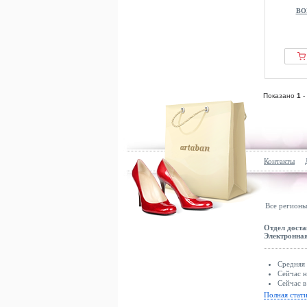
BO
Показано
1
-
Контакты
Все регионы
Отдел доста
Электронная
Средняя 
Сейчас н
Сейчас в
Полная стат