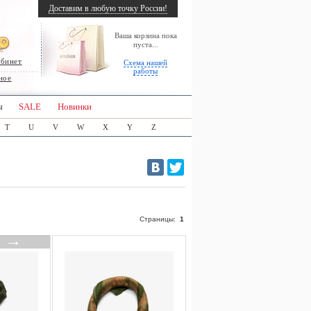
Доставим в любую точку России!
Ваша корзина пока
пуста...
абинет
Схема нашей
работы
ное
ы
SALE
Новинки
T
U
V
W
X
Y
Z
Страницы:
1
→