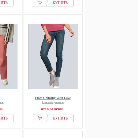
ПИТЬ
КУПИТЬ
From Germany With Love
нсы
Прямые джинсы
ии
нет в наличии
ПИТЬ
КУПИТЬ