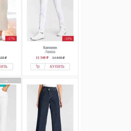
-17%
-19%
Kangaroos
Джинсы
520 ₽
11 340 ₽
14 040 ₽
ПИТЬ
КУПИТЬ
→