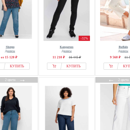
-32%
Sheego
Kangaroos
Buffalo
Джинсы
Джинсы
Джинсы
от 15 120 ₽
11 210 ₽
16 445 ₽
9 560 ₽
11 
КУПИТЬ
КУПИТЬ
КУ
←
→
←
2 цвета
2 цвета