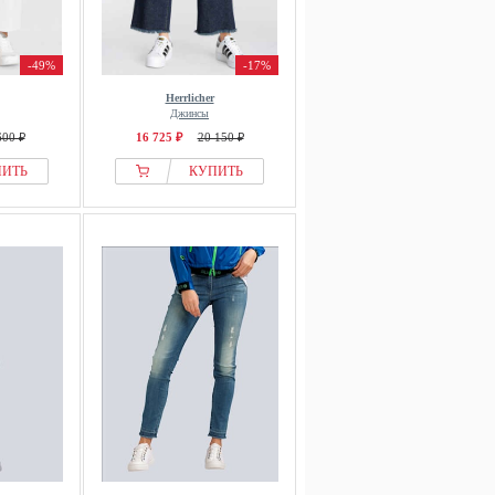
-49%
-17%
Herrlicher
Джинсы
600 ₽
16 725 ₽
20 150 ₽
ПИТЬ
КУПИТЬ