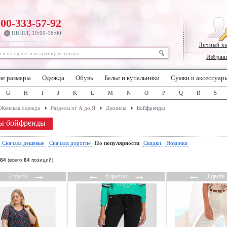
800-333-57-92
ПН-ПТ, 10:00-18:00
Личный к
Избран
ие размеры
Одежда
Обувь
Белье и купальники
Сумки и аксессуар
G
H
I
J
K
L
M
N
O
P
Q
R
S
Женская одежда
Разделы от А до Я
Джинсы
Бойфренды
ы бойфренды
:
Сначала дешевые
Сначала дорогие
По популярности
Скидки
Новинки
84
(всего
84
позиций)
←
→
←
→
←
2 цвета
6 цветов
3 цвета