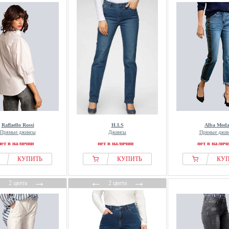
Raffaello Rossi
H.I.S
Alba Mod
Прямые джинсы
Джинсы
Прямые джи
нет в наличии
нет в наличии
нет в налич
КУПИТЬ
КУПИТЬ
КУ
←
→
←
→
2 цвета
2 цвета