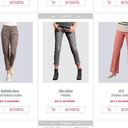
КУПИТЬ
КУПИТЬ
КУ
←
→
3 цвета
Raffaello Rossi
Alba Moda
OUI
портивные штаны
Джинсы
Прямые джи
нет в наличии
нет в наличии
нет в налич
КУПИТЬ
КУПИТЬ
КУ
←
→
3 цвета