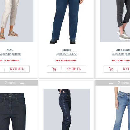
MAC
Sheego
Alba Mod
Короткие джинсы
Джинсы "ELLA"
Короткие джи
нет в наличии
нет в наличии
нет в налич
КУПИТЬ
КУПИТЬ
КУ
←
→
←
2 цвета
2 цвета