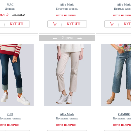
MAC
Alba Moda
Alba Mod
Джинсы
Короткие джинсы
Прямые джи
 020 ₽
19 800 ₽
нет в наличии
нет в налич
КУПИТЬ
КУПИТЬ
КУ
←
→
2 цвета
OUI
Alba Moda
CAMBIO
Короткие джинсы
Короткие джинсы
Короткие джи
нет в наличии
нет в наличии
нет в налич