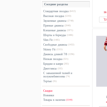
серый
Соседние разделы
синий
Стандартная посадка
(6412)
16
черный
Высокая посадка
(5243)
Зауженные джинсы
(2748)
Прямые джинсы
(2040)
Клешеные джинсы
(1971)
Шорты и бермуды
(1486)
Slim Fit
(1485)
Свободные джинсы
(1432)
Skinny Fit
(1315)
Джинсы длиной 7/8
(1296)
Низкая посадка
(321)
Бриджи и капри
(265)
Джеггинсы
(192)
С завышенной талией и
полукомбинезоны
(74)
Тертые
(35)
Скидки
Новинки
Товары в наличии
(1144)