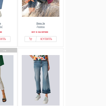
o
Dress In
da"
Джинсы
ии
нет в наличии
ПИТЬ
КУПИТЬ
→