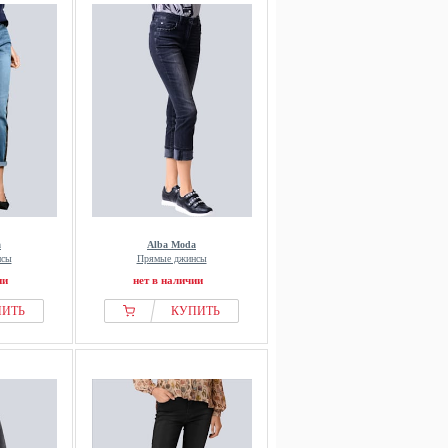
a
Alba Moda
нсы
Прямые джинсы
ии
нет в наличии
ПИТЬ
КУПИТЬ