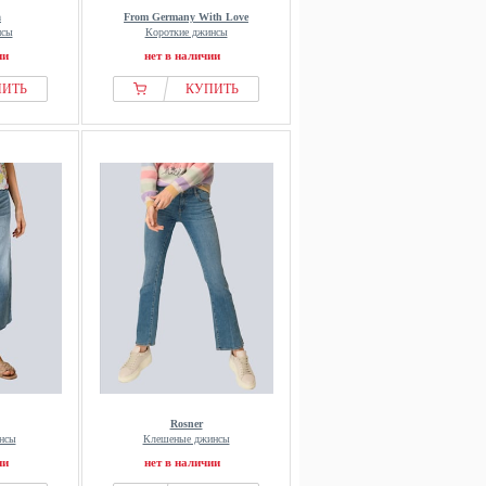
a
From Germany With Love
нсы
Короткие джинсы
ии
нет в наличии
ПИТЬ
КУПИТЬ
Rosner
нсы
Клешеные джинсы
ии
нет в наличии