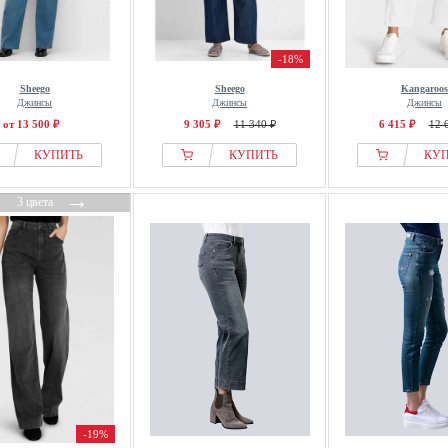
-18%
Sheego
Sheego
Kangaroos
Джинсы
Джинсы
Джинсы
от 13 500 ₽
9 305 ₽
11 340 ₽
6 415 ₽
12 
КУПИТЬ
КУПИТЬ
КУ
←
→
3 цвета
-19%