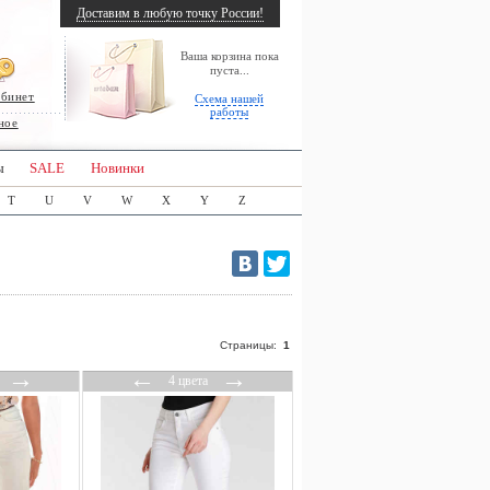
Доставим в любую точку России!
Ваша корзина пока
пуста...
абинет
Схема нашей
работы
ное
ы
SALE
Новинки
T
U
V
W
X
Y
Z
Страницы:
1
→
←
→
4 цвета