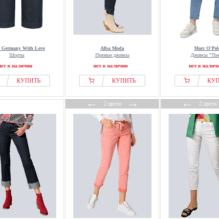
 Germany With Love
Alba Moda
Marc O'Pol
Шорты
Прямые джинсы
Джинсы "The
нет в наличии
нет в наличии
нет в налич
КУПИТЬ
КУПИТЬ
КУ
←
→
←
2 цвета
2 цвета