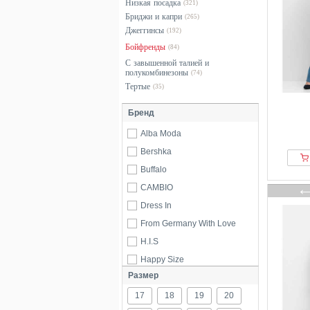
Низкая посадка
(321)
Бриджи и капри
(265)
Джеггинсы
(192)
Бойфренды
(84)
С завышенной талией и
полукомбинезоны
(74)
Тертые
(35)
Бренд
Alba Moda
Bershka
Buffalo
CAMBIO
Dress In
From Germany With Love
H.I.S
Happy Size
Размер
Herrlicher
17
Inspirationen
18
19
20