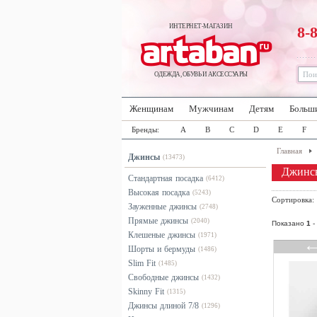
ИНТЕРНЕТ-МАГАЗИН
8-
ОДЕЖДА, ОБУВЬ И АКСЕССУАРЫ
Женщинам
Мужчинам
Детям
Больш
Бренды:
A
B
C
D
E
F
Главная
Джинсы
(13473)
Джинс
Стандартная посадка
(6412)
Высокая посадка
(5243)
Сортировка
Зауженные джинсы
(2748)
Прямые джинсы
(2040)
Показано
1
-
Клешеные джинсы
(1971)
Шорты и бермуды
(1486)
Slim Fit
(1485)
Свободные джинсы
(1432)
Skinny Fit
(1315)
Джинсы длиной 7/8
(1296)