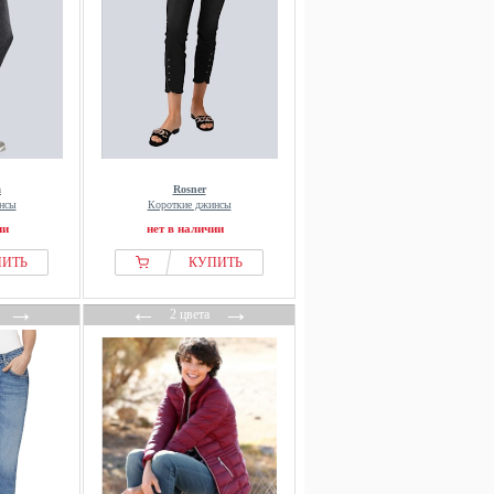
a
Rosner
нсы
Короткие джинсы
ии
нет в наличии
ПИТЬ
КУПИТЬ
→
←
→
2 цвета