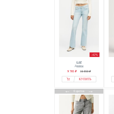
Salsa Jeans
Samsøe Samsøe
Soccx
Stradivarius
Superdry & Co
The Ragged Priest
Tom Tailor
Tommy Hilfiger
-42%
TOPSHOP
GAP
True Religion
Джинсы
Urban Classics
9 785 ₽
16 950 ₽
Vero Moda
КУПИТЬ
WEEKDAY
←
→
Wrangler
6 цветов