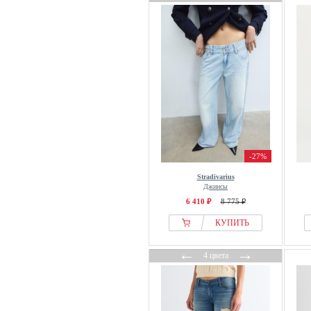
-27%
Stradivarius
Джинсы
6 410 ₽
8 775 ₽
КУПИТЬ
←
→
4 цвета