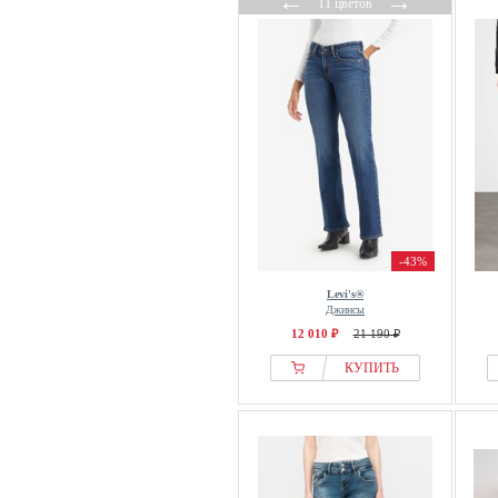
←
→
11 цветов
-43%
Levi's®
Джинсы
12 010 ₽
21 190 ₽
КУПИТЬ