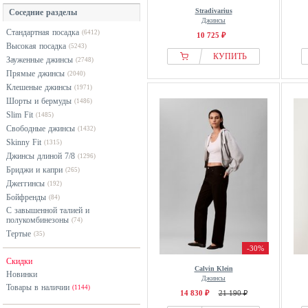
розовый
Stradivarius
Соседние разделы
G-star Raw
серый
Джинсы
Стандартная посадка
(6412)
Gang
10 725 ₽
синий
Высокая посадка
(5243)
GAP
хаки
КУПИТЬ
Зауженные джинсы
(2748)
Gina Tricot
черный
Прямые джинсы
(2040)
Клешеные джинсы
Guess
(1971)
Шорты и бермуды
(1486)
Herrlicher
Slim Fit
(1485)
Hollister Co.
Свободные джинсы
(1432)
Skinny Fit
JDY
(1315)
Джинсы длиной 7/8
(1296)
Juicy Couture
Бриджи и капри
(265)
Kangaroos
Джеггинсы
(192)
Karl Kani
Бойфренды
(84)
С завышенной талией и
Le Temps Des Cerises
полукомбинезоны
(74)
Lee
Тертые
(35)
-30%
Levis®
Скидки
Liu Jo
Calvin Klein
Новинки
Джинсы
LTB
Товары в наличии
(1144)
14 830 ₽
21 190 ₽
MAC