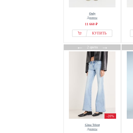
Only
Джинсы
11 660 ₽
КУПИТЬ
←
→
2 цвета
-20%
Gina Tricot
Джинсы