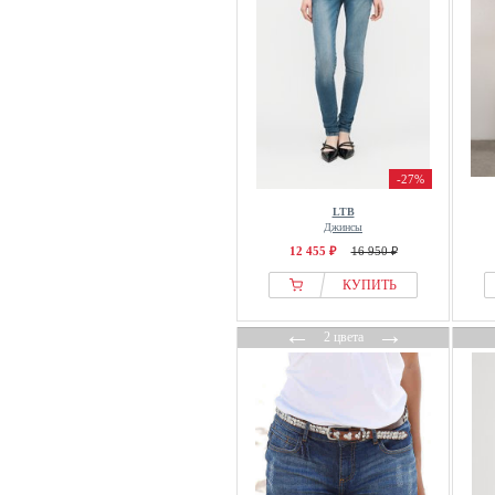
-27%
LTB
Джинсы
12 455 ₽
16 950 ₽
КУПИТЬ
←
→
2 цвета