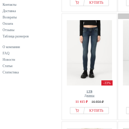
КУПИТЬ
Контакты
Mango
Доставка
Mavi
Возвраты
Mos Mosh
Оплата
Mustang
Отзывы
My Essential Wardrobe
Таблица размеров
Noisy May
О компании
Only
FAQ
ONLY CARMAKOMA
Новости
OPUS
Статьи
Статистика
OPUS PANTS
Pepe Jeans
-33%
Pieces
LTB
Pull&Bear
Джинсы
11 415 ₽
16 950 ₽
rag & bone
RE/DONE
КУПИТЬ
Replay
S.oliver