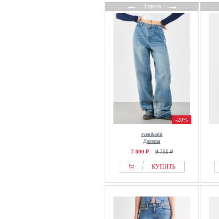
←
→
3 цвета
-20%
even&odd
Джинсы
7 800 ₽
9 750 ₽
КУПИТЬ