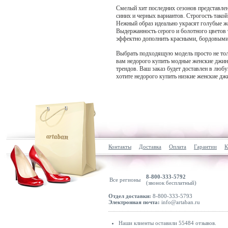
Смелый хит последних сезонов представлен
синих и черных вариантов. Строгость тако
Нежный образ идеально украсят голубые же
Выдержанность серого и болотного цветов 
эффектно дополнить красными, бордовыми,
Выбрать подходящую модель просто не толь
вам недорого купить модные женские джинсы 
трендов. Ваш заказ будет доставлен в люб
хотите недорого купить низкие женские джи
Контакты
Доставка
Оплата
Гарантии
К
8-800-333-5792
Все регионы
(звонок бесплатный)
Отдел доставки:
8-800-333-5793
Электронная почта:
info@artaban.ru
Наши клиенты оставили 55484 отзывов.