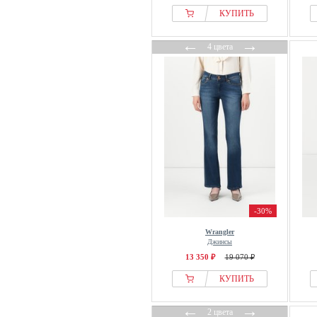
КУПИТЬ
←
→
4 цвета
-30%
Wrangler
Джинсы
13 350 ₽
19 070 ₽
КУПИТЬ
←
→
2 цвета