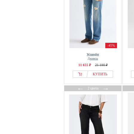
-45%
Wrangler
Джинсы
11 655 ₽
21 190 ₽
КУПИТЬ
←
→
2 цвета