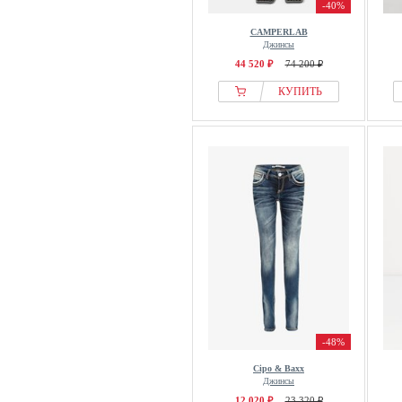
-40%
CAMPERLAB
Джинсы
44 520 ₽
74 200 ₽
КУПИТЬ
-48%
Cipo & Baxx
Джинсы
12 020 ₽
23 320 ₽