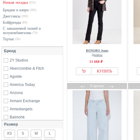
Низкая посадка
(321)
Бриджи и капри
(265)
Джеггинсы
(192)
Бойфренды
(84)
С завышенной талией и
полукомбинезоны
(74)
Тертые
(35)
Бренд
BONOBO Jeans
Джинсы
2Y Studios
11 660 ₽
Abercrombie & Fitch
КУПИТЬ
Agolde
←
→
America Today
9 цветов
Arizona
Armani Exchange
Armedangels
Balmohk
Размер
BDG Urban Outfitters
XS
Bershka
S
M
L