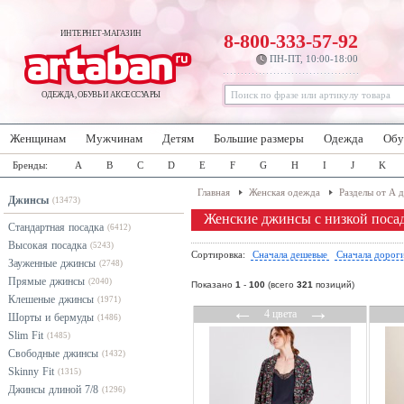
ИНТЕРНЕТ-МАГАЗИН
8-800-333-57-92
ПН-ПТ, 10:00-18:00
ОДЕЖДА, ОБУВЬ И АКСЕССУАРЫ
Женщинам
Мужчинам
Детям
Большие размеры
Одежда
Обу
Бренды:
A
B
C
D
E
F
G
H
I
J
K
Главная
Женская одежда
Разделы от А 
Джинсы
(13473)
Женские джинсы с низкой поса
Стандартная посадка
(6412)
Высокая посадка
(5243)
Сортировка:
Сначала дешевые
Сначала дорог
Зауженные джинсы
(2748)
Прямые джинсы
(2040)
Показано
1
-
100
(всего
321
позиций)
Клешеные джинсы
(1971)
←
→
4 цвета
Шорты и бермуды
(1486)
Slim Fit
(1485)
Свободные джинсы
(1432)
Skinny Fit
(1315)
Джинсы длиной 7/8
(1296)