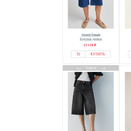
Second Female
Короткие джинсы
23 110 ₽
КУПИТЬ
←
→
4 цвета