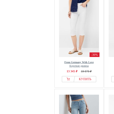
Pull&Bear
PULZ
Raffaello Rossi
Replay
S.oliver
s.Oliver Red Label Big & Tall
Second Female
Soyaconcept
-30%
Stooker Women
From Germany With Love
Stradivarius
Короткие джинсы
SUBLEVEL
13 345 ₽
19 070 ₽
Timezone
КУПИТЬ
Tom Tailor
Toni
TOPSHOP
Ulla Popken
Uta Raasch