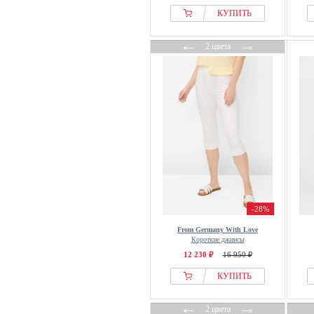
КУПИТЬ
←
→
2 цвета
-28%
From Germany With Love
Короткие джинсы
12 230 ₽
16 950 ₽
КУПИТЬ
←
→
2 цвета