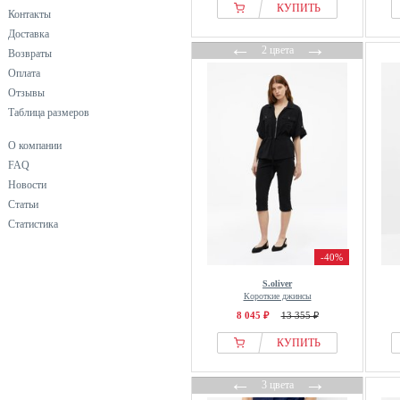
КУПИТЬ
Контакты
Marcel Ostertag
Доставка
Mavi
←
→
2 цвета
Возвраты
Miamoda
Оплата
Monari
Отзывы
MOTHER
Таблица размеров
Motivi
О компании
MYBC
FAQ
Next
Новости
NYDJ
Статьи
Статистика
Object
Only
-40%
ONLY CARMAKOMA
S.oliver
OUI
Короткие джинсы
8 045 ₽
13 355 ₽
OXMO
Pepe Jeans
КУПИТЬ
Peter Hahn
←
→
3 цвета
Pieces