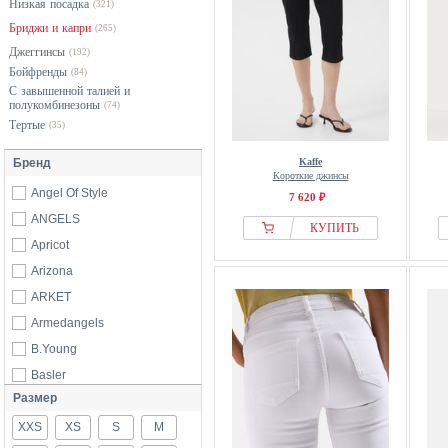
Низкая посадка
(321)
Бриджи и капри
(265)
Джеггинсы
(192)
Бойфренды
(84)
С завышенной талией и
полукомбинезоны
(74)
Тертые
(35)
Бренд
Kaffe
Короткие джинсы
Angel Of Style
7 620 ₽
ANGELS
КУПИТЬ
Apricot
Arizona
ARKET
Armedangels
B.Young
Basler
Размер
Bershka
XXS
BRAX
XS
S
M