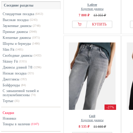
разноцветный
S.oliver
Соседние разделы
From Germany With Love
розовый
Короткие джинсы
Стандартная посадка
(6412)
GAP
7 800 ₽
13 355 ₽
серый
Высокая посадка
(5243)
GAS
синий
КУПИТЬ
Зауженные джинсы
(2748)
Inwear
фиолетовый
Прямые джинсы
(2040)
Клешеные джинсы
Ivy Copenhagen
(1971)
хаки
Шорты и бермуды
(1486)
JJXX
черный
Slim Fit
(1485)
Kaffe
Свободные джинсы
(1432)
Skinny Fit
Kangaroos
(1315)
Джинсы длиной 7/8
(1296)
Karl Lagerfeld
Низкая посадка
(321)
Kjbrand
Джеггинсы
(192)
KOROSHI
Бойфренды
(84)
С завышенной талией и
Levis®
полукомбинезоны
(74)
LIPSY
Тертые
(35)
-27%
LolaLiza
Скидки
M&Co
Cecil
Новинки
Короткие джинсы
MAC
Товары в наличии
(1147)
8 535 ₽
11 660 ₽
Mango