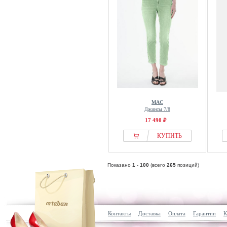
MAC
Джинсы 7/8
17 490 ₽
КУПИТЬ
Показано
1
-
100
(всего
265
позиций)
Контакты
Доставка
Оплата
Гарантии
К