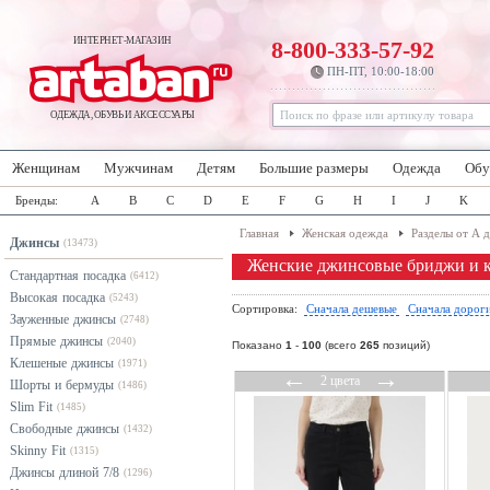
ИНТЕРНЕТ-МАГАЗИН
8-800-333-57-92
ПН-ПТ, 10:00-18:00
ОДЕЖДА, ОБУВЬ И АКСЕССУАРЫ
Женщинам
Мужчинам
Детям
Большие размеры
Одежда
Обу
Бренды:
A
B
C
D
E
F
G
H
I
J
K
Главная
Женская одежда
Разделы от А 
Джинсы
(13473)
Женские джинсовые бриджи и 
Стандартная посадка
(6412)
Высокая посадка
(5243)
Сортировка:
Сначала дешевые
Сначала дорог
Зауженные джинсы
(2748)
Прямые джинсы
(2040)
Показано
1
-
100
(всего
265
позиций)
Клешеные джинсы
(1971)
←
→
2 цвета
Шорты и бермуды
(1486)
Slim Fit
(1485)
Свободные джинсы
(1432)
Skinny Fit
(1315)
Джинсы длиной 7/8
(1296)