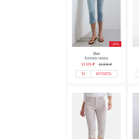
Via Appia Due
Vila
wonderjeans
Yours Clothing
YOURTURN
Zizzi
-20%
Mavi
Короткие джинсы
13 555 ₽
16 950 ₽
КУПИТЬ