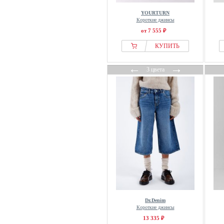
YOURTURN
Короткие джинсы
от 7 555 ₽
КУПИТЬ
←
→
3 цвета
Dr.Denim
Короткие джинсы
13 335 ₽