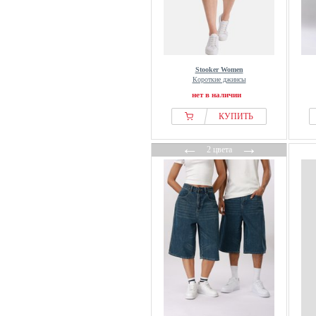
Stooker Women
Короткие джинсы
нет в наличии
КУПИТЬ
←
→
2 цвета