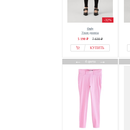
Luisa Viola
M&Co
m. collection
-32%
MAC
Only
Madeleine
Узкие джинсы
Mama.licious
5 190 ₽
7 630 ₽
Mango
КУПИТЬ
Marc Cain
←
→
Marc OPolo DENIM
4 цвета
Marks & Spencer
Massimo Dutti
Mavi
Max Mara
MAX&Co.
Miamoda
Mona
MORGAN
Mos Mosh