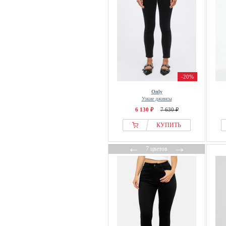
Yours Clothing
Zhrill
Zizzi
-20%
Only
Узкие джинсы
6 130 ₽
7 630 ₽
КУПИТЬ
←
→
7 цветов