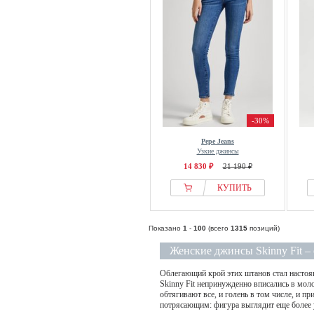
-30%
Pepe Jeans
Узкие джинсы
14 830 ₽
21 190 ₽
КУПИТЬ
Показано
1
-
100
(всего
1315
позиций)
Женские джинсы Skinny Fit –
Облегающий крой этих штанов стал настоя
Skinny Fit непринужденно вписались в мол
обтягивают все, и голень в том числе, и пр
потрясающим: фигура выглядит еще более 