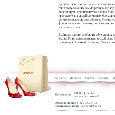
Джинсы очень быстро нашли свое место в 
так и выпускающих самую разную одежду. Х
облегающем исполнении тоже заняла свою
представлены в линейках многих брендов, 
легких и свежих летних образов. Можно ос
флористическим принтом, как в коллекции 
мастерами стиля.
Выбирать просто, любую из облегающих мо
Skinny Fit по привлекательно низкой цене
Красноярск, Нижний Новгород, Самару, Ас
Контакты
Доставка
Оплата
Гарантии
К
8-800-333-5792
Все регионы
(звонок бесплатный)
Отдел доставки:
8-800-333-5793
Электронная почта:
info@artaban.ru