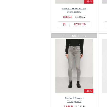
-16%
ONLY CARMAKOMA
Узкие джинсы
8 825 ₽
10 490 ₽
КУПИТЬ
←
→
4 цвета
-40%
Marks & Spencer
Узкие джинсы
5 840 ₽
9 750 ₽