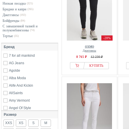
Низкая посадка
(321)
Бриджи и капри
(265)
Джеггинсы
(192)
Бойфренды
(84)
С завышенной талией и
полукомбинезоны
(74)
Тертые
(35)
-28%
Бренд
OXMO
Джеггинсы
7 for all mankind
8 765 ₽
12 230 ₽
AG Jeans
КУПИТЬ
Agolde
Alba Moda
Alife And Kickin
AllSaints
Amy Vermont
Angel Of Style
Размер
ANGELS
XXS
Apricot
XS
S
M