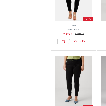
-24%
Elara
Узкие джинсы
7 365 ₽
9 740 ₽
КУПИТЬ