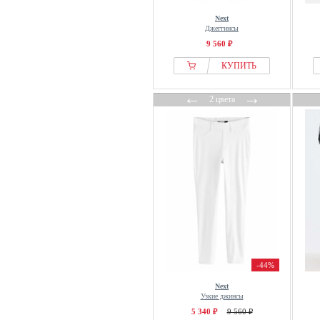
MOTHER
Next
Джеггинсы
Motivi
9 560 ₽
Mustang
КУПИТЬ
New Look
Next
←
→
2 цвета
Noisy May
NYDJ
Object
Oltre
Only
ONLY CARMAKOMA
OPUS
OPUS PANTS
OXMO
-44%
OXXO
Next
Paola
Узкие джинсы
PEAK TIME
5 340 ₽
9 560 ₽