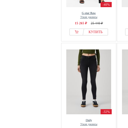
-40%
G-star Raw
Узкие джинсы
15 265 ₽
25 440 ₽
КУПИТЬ
-32%
Only
Узкие джинсы