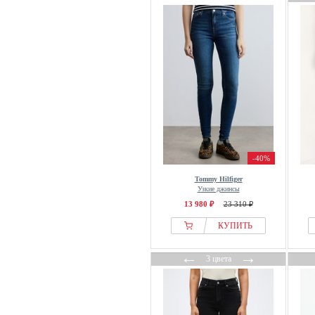
Superdry & Co
TeeShoppen
Tiger of Sweden
Timezone
Tom Tailor
Tommy Hilfiger
Toni
TOPSHOP
True Religion
-40%
Trussardi
Tommy Hilfiger
Ulla Popken
Узкие джинсы
13 980 ₽
23 310 ₽
United Colors of Benetton
Urban Classics
КУПИТЬ
Vero Moda
←
→
3 цвета
Versace Jeans Couture
Vila
WE Fashion