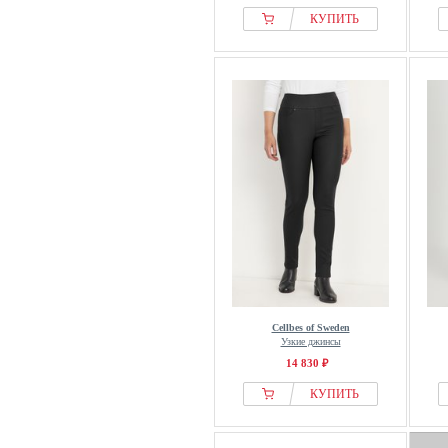
Pepe Jeans
КУПИТЬ
Pieces
Pull&Bear
PULZ
rag & bone
Replay
S.oliver
Saint Tropez
Salsa Jeans
Seraphine
Sienna
Soyaconcept
Stooker Women
Cellbes of Sweden
Узкие джинсы
Stradivarius
14 830 ₽
Street One
КУПИТЬ
Street One Studio
Studio Untold