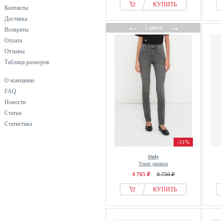
КУПИТЬ
Контакты
Egomaxx
Доставка
Elara
←
→
2 цвета
Возвраты
Elias Rumelis
Оплата
Emporio Armani
Отзывы
FatFace
Таблица размеров
Filippa K
О компании
Fiorella Rubino
FAQ
FOX FACTOR
Новости
FRAME
Статьи
Статистика
Fransa
Freddy
-51%
Friends Like These
Only
From Germany With Love
Узкие джинсы
4 765 ₽
9 750 ₽
G-star Raw
Gang
КУПИТЬ
GANT
GAP