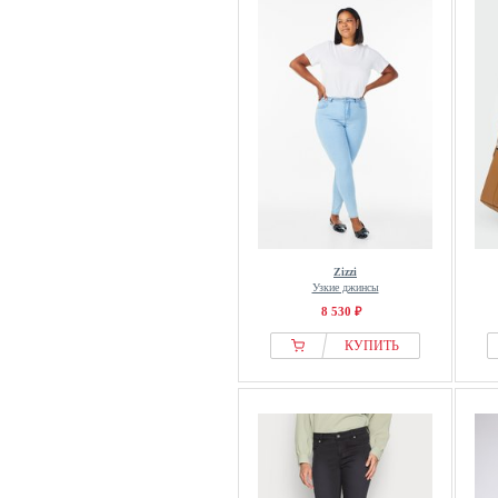
Garcia
GAS
Gina Tricot
Good American
Guess
H.I.S
Happy Size
Ichi
ITEM m6
Zizzi
Ivy Copenhagen
Узкие джинсы
Jaded London
8 530 ₽
JDY
КУПИТЬ
JJXX
JOOP! JEANS
Joules
Kaffe
Kangaroos