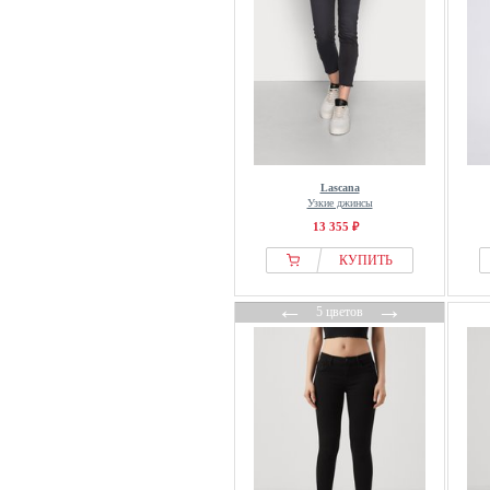
Karl Kani
Karl Lagerfeld
KOROSHI
Ksubi
Lascana
Laura Kent
Le Temps Des Cerises
Lascana
Узкие джинсы
Lee
13 355 ₽
LEVIS
КУПИТЬ
Levis®
LIEBLINGSSTÜCK
←
→
5 цветов
LIPSY
Liu Jo
LOIS Jeans
LolaLiza
Long Tall Sally
LTB