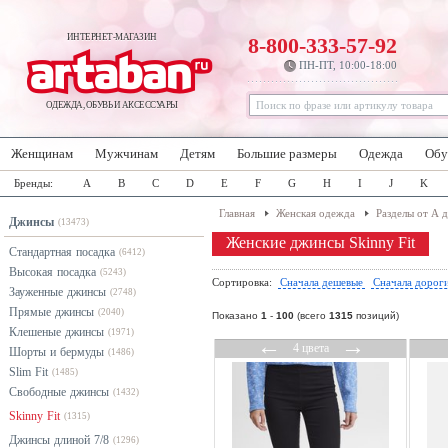
ИНТЕРНЕТ-МАГАЗИН
8-800-333-57-92
ПН-ПТ, 10:00-18:00
ОДЕЖДА, ОБУВЬ И АКСЕССУАРЫ
Женщинам
Мужчинам
Детям
Большие размеры
Одежда
Обу
Бренды:
A
B
C
D
E
F
G
H
I
J
K
Главная
Женская одежда
Разделы от А 
Джинсы
(13473)
Женские джинсы Skinny Fit
Стандартная посадка
(6412)
Высокая посадка
(5243)
Сортировка:
Сначала дешевые
Сначала дорог
Зауженные джинсы
(2748)
Прямые джинсы
(2040)
Показано
1
-
100
(всего
1315
позиций)
Клешеные джинсы
(1971)
←
→
4 цвета
Шорты и бермуды
(1486)
Slim Fit
(1485)
Свободные джинсы
(1432)
Skinny Fit
(1315)
Джинсы длиной 7/8
(1296)