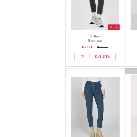
-15%
S.oliver
Джеггинсы
8 285 ₽
9 750 ₽
КУПИТЬ