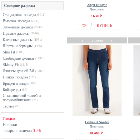
розовый
Angel Of Style
Соседние разделы
ITEM m6
серый
Джеггинсы
Стандартная посадка
(6412)
JJXX
7 630 ₽
синий
Высокая посадка
(5243)
Lascana
фиолетовый
КУПИТЬ
Зауженные джинсы
(2748)
Levis®
хаки
Прямые джинсы
(2040)
←
→
Клешеные джинсы
Long Tall Sally
(1971)
2 цвета
черный
Шорты и бермуды
(1486)
M&Co
Slim Fit
(1485)
Madeleine
Свободные джинсы
(1432)
Skinny Fit
Mama.licious
(1315)
Джинсы длиной 7/8
(1296)
Marks & Spencer
Низкая посадка
(321)
Miamoda
Бриджи и капри
(265)
Next
Бойфренды
(84)
С завышенной талией и
Noisy May
полукомбинезоны
(74)
Only
Тертые
(35)
OXMO
Скидки
Peter Hahn
Cellbes of Sweden
Новинки
Джеггинсы
Pieces
Товары в наличии
(1144)
10 480 ₽
Pull&Bear