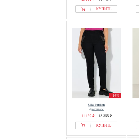
КУПИТЬ
-16%
Ulla Popken
Джеггинсы
11 190 ₽
13 355 ₽
КУПИТЬ