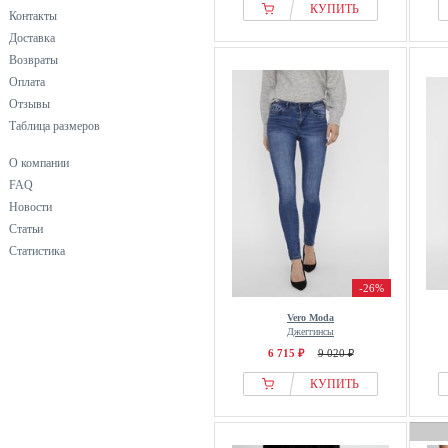
КУПИТЬ
Контакты
S.oliver
Доставка
Seraphine
Возвраты
THE SET
Оплата
Ulla Popken
Отзывы
Vero Moda
Таблица размеров
Vila
О компании
Wasabi Concept
FAQ
Yoek
Новости
Yours Clothing
Статьи
Статистика
Zhrill
Zizzi
-26%
Vero Moda
Джеггинсы
6 715 ₽
9 020 ₽
КУПИТЬ