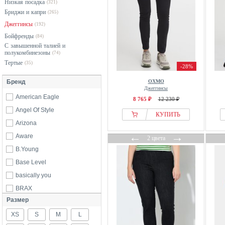
Низкая посадка
(321)
Бриджи и капри
(265)
Джеггинсы
(192)
Бойфренды
(84)
С завышенной талией и
полукомбинезоны
(74)
Тертые
(35)
-28%
Бренд
OXMO
Джеггинсы
American Eagle
8 765 ₽
12 230 ₽
Angel Of Style
КУПИТЬ
Arizona
←
→
Aware
2 цвета
B.Young
Base Level
basically you
BRAX
Размер
Buffalo
XS
CALZEDONIA
S
M
L