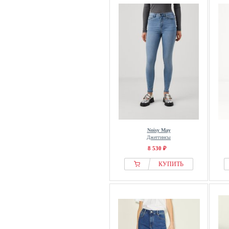
Noisy May
Джеггинсы
8 530 ₽
КУПИТЬ