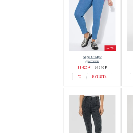
-23%
Angel Of Style
Джеггинсы
11 425 ₽
14 840 ₽
КУПИТЬ