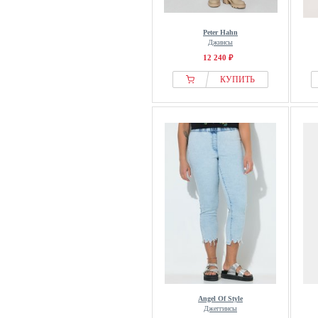
Peter Hahn
Джинсы
12 240 ₽
КУПИТЬ
Angel Of Style
Джеггинсы