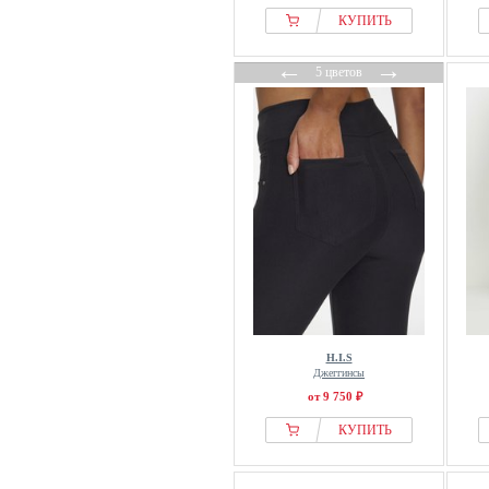
КУПИТЬ
←
→
5 цветов
H.I.S
Джеггинсы
от 9 750 ₽
КУПИТЬ