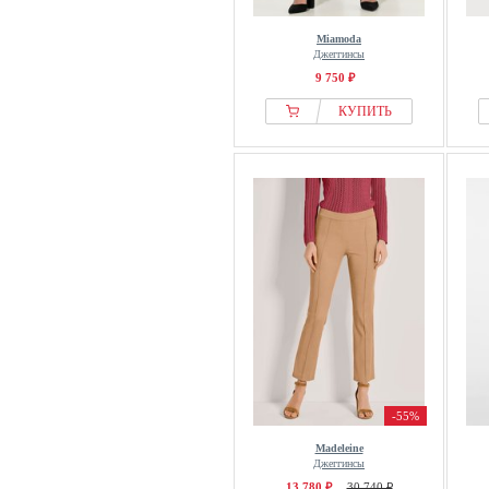
Miamoda
Джеггинсы
9 750 ₽
КУПИТЬ
-55%
Madeleine
Джеггинсы
13 780 ₽
30 740 ₽