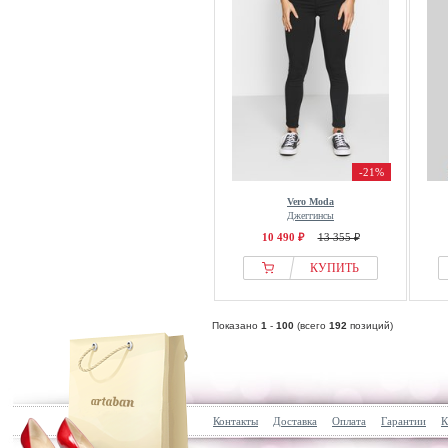
-21%
Vero Moda
Джеггинсы
10 490 ₽
13 355 ₽
КУПИТЬ
Показано
1
-
100
(всего
192
позиций)
Контакты
Доставка
Оплата
Гарантии
К