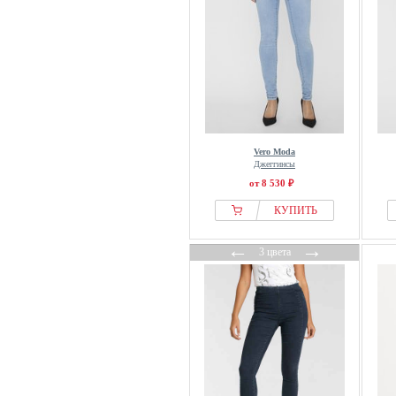
Vero Moda
Джеггинсы
от 8 530 ₽
КУПИТЬ
←
→
3 цвета