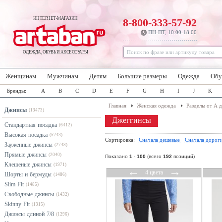
ИНТЕРНЕТ-МАГАЗИН
8-800-333-57-92
ПН-ПТ, 10:00-18:00
ОДЕЖДА, ОБУВЬ И АКСЕССУАРЫ
Женщинам
Мужчинам
Детям
Большие размеры
Одежда
Обу
Бренды:
A
B
C
D
E
F
G
H
I
J
K
Главная
Женская одежда
Разделы от А 
Джинсы
(13473)
Джеггинсы
Стандартная посадка
(6412)
Высокая посадка
(5243)
Сортировка:
Сначала дешевые
Сначала дорог
Зауженные джинсы
(2748)
Прямые джинсы
(2040)
Показано
1
-
100
(всего
192
позиций)
Клешеные джинсы
(1971)
←
→
4 цвета
Шорты и бермуды
(1486)
Slim Fit
(1485)
Свободные джинсы
(1432)
Skinny Fit
(1315)
Джинсы длиной 7/8
(1296)