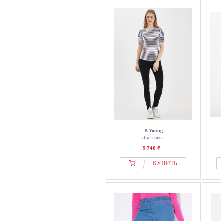
B.Young
Джеггинсы
9 740 ₽
КУПИТЬ