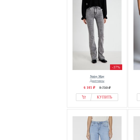
-37%
Noisy May
Джеггинсы
6 105 ₽
9 750 ₽
КУПИТЬ