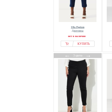
Ulla Popken
Джеггинсы
нет в наличии
КУПИТЬ
←
→
3 цвета