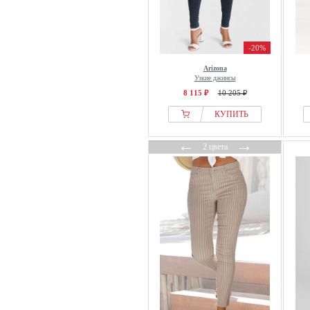
-20%
Arizona
Узкие джинсы
8 115 ₽
10 205 ₽
КУПИТЬ
←
→
2 цвета