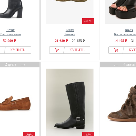
-26%
Bronx
Bronx
Bronx
Высокие сапоги
Ботинки
Босоножки на та
52 990 ₽
21 680 ₽
29 455 ₽
14 405 ₽
31 
КУПИТЬ
КУПИТЬ
КУ
←
→
←
2 цвета
4 цвета
-30%
-45%