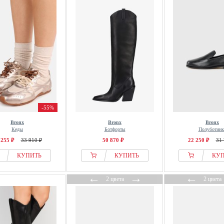
-55%
Bronx
Bronx
Bronx
Кеды
Ботфорты
Полуботинк
 255 ₽
33 910 ₽
50 870 ₽
22 250 ₽
31 
КУПИТЬ
КУПИТЬ
КУ
←
→
←
2 цвета
2 цвета