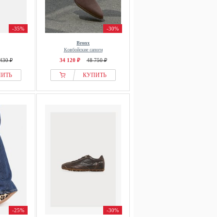
-35%
-30%
Bronx
Ковбойские сапоги
430 ₽
34 120 ₽
48 750 ₽
ПИТЬ
КУПИТЬ
-25%
-30%