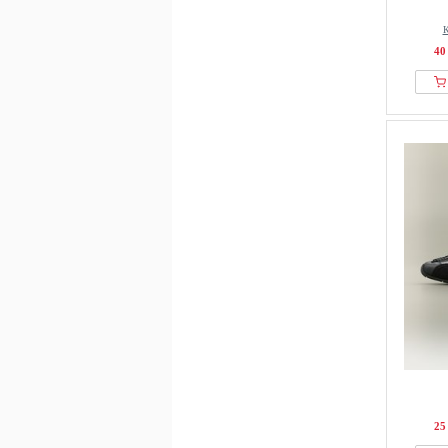
К
40
25