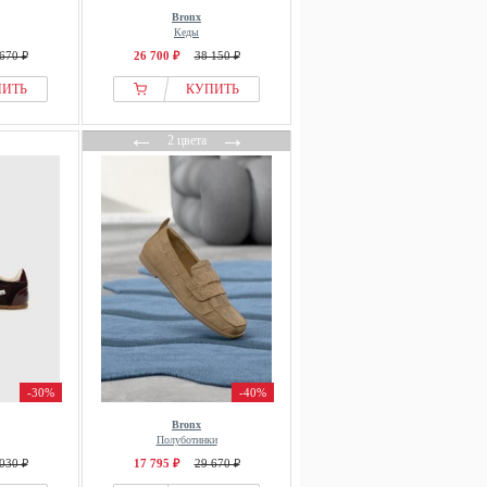
Bronx
Кеды
670 ₽
26 700 ₽
38 150 ₽
ПИТЬ
КУПИТЬ
←
→
2 цвета
-30%
-40%
Bronx
Полуботинки
030 ₽
17 795 ₽
29 670 ₽