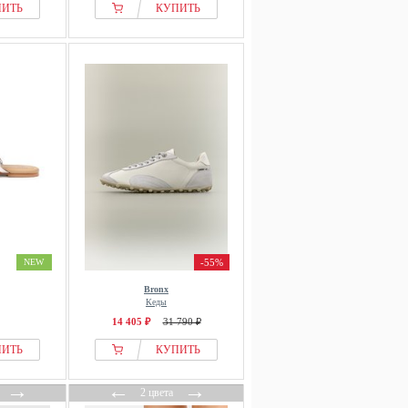
ПИТЬ
КУПИТЬ
NEW
-55%
Bronx
Кеды
14 405 ₽
31 790 ₽
ПИТЬ
КУПИТЬ
→
←
→
2 цвета