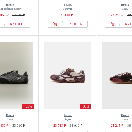
Bronx
Bronx
Bronx
овбойские сапоги
Балетки
Кеды
 055 ₽
57 230 ₽
21 190 ₽
22 250 ₽
29 
КУПИТЬ
КУПИТЬ
КУ
-25%
-30%
Bronx
Bronx
Bronx
Кеды
Кеды
Кеды
 430 ₽
33 910 ₽
23 735 ₽
33 910 ₽
25 215 ₽
36 