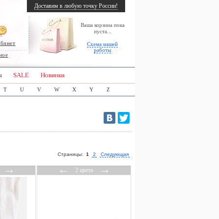
Доставим в любую точку России!
Ваша корзина пока
пуста...
абинет
Схема нашей
работы
ное
ы
SALE
Новинки
T
U
V
W
X
Y
Z
Страницы:
1
2
Следующая
→
←
→
2 цвета