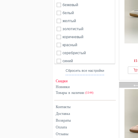
бежевый
белый
желтый
золотистый
коричневый
красный
серебристый
синий
15
хаки
Сбросить все настройки
черный
Скидки
Новинки
Товары в наличии
(1144)
Контакты
Доставка
Возвраты
Оплата
Отзывы