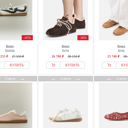
-45%
-30%
Bronx
Bronx
Bronx
Балетки
Кеды
Кеды
 255 ₽
27 550 ₽
26 700 ₽
38 150 ₽
23 740 ₽
38 
КУПИТЬ
КУПИТЬ
КУ
←
→
←
→
←
3 цвета
4 цвета
3 цвета