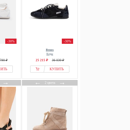
-30%
-30%
Bronx
Кеды
790 ₽
25 215 ₽
36 030 ₽
ПИТЬ
КУПИТЬ
→
←
→
2 цвета