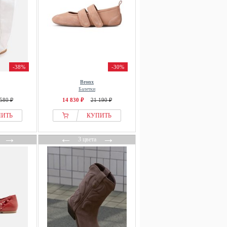
-38%
-30%
Bronx
Балетки
580 ₽
14 830 ₽
21 190 ₽
ПИТЬ
КУПИТЬ
→
←
→
3 цвета