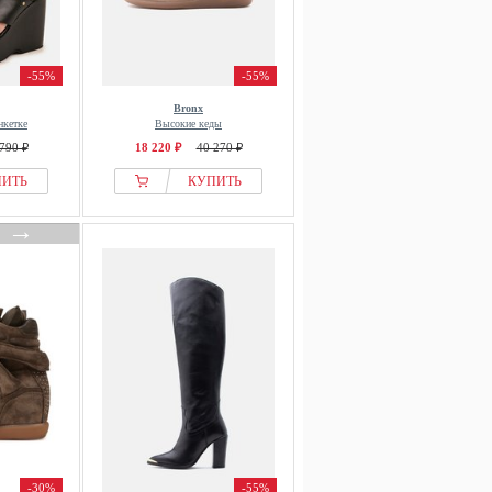
-55%
-55%
Bronx
нкетке
Высокие кеды
790 ₽
18 220 ₽
40 270 ₽
ПИТЬ
КУПИТЬ
→
-30%
-55%