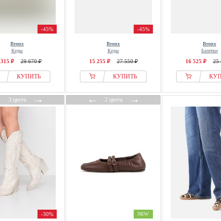
-45%
-45%
Bronx
Bronx
Bronx
Кеды
Кеды
Балетки
 315 ₽
29 670 ₽
15 255 ₽
27 550 ₽
16 525 ₽
25 
КУПИТЬ
КУПИТЬ
КУ
←
→
←
→
3 цвета
2 цвета
-30%
NEW