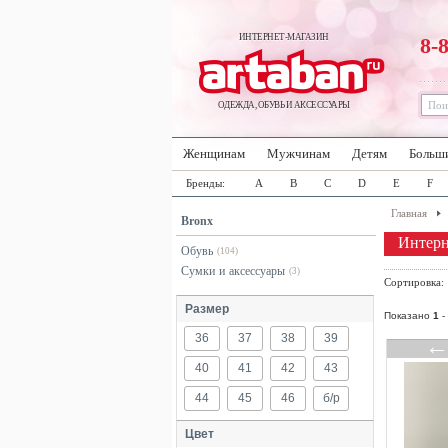
ИНТЕРНЕТ-МАГАЗИН
8-
ОДЕЖДА, ОБУВЬ И АКСЕССУАРЫ
Женщинам
Мужчинам
Детям
Больш
Бренды:
A
B
C
D
E
F
Главная
Bronx
Интерн
Обувь
(104)
Сумки и аксессуары
(3)
Сортировка
Размер
Показано
1
-
36
37
38
39
40
41
42
43
44
45
46
б/р
Цвет