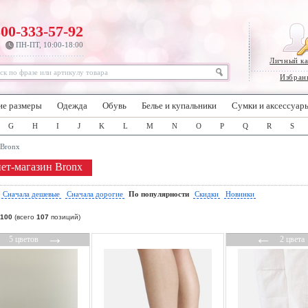
800-333-57-92
ПН-ПТ, 10:00-18:00
Личный к
Избран
ие размеры
Одежда
Обувь
Белье и купальники
Сумки и аксессуар
G
H
I
J
K
L
M
N
O
P
Q
R
S
Bronx
ет-магазин Bronx
:
Сначала дешевые
Сначала дорогие
По популярности
Скидки
Новинки
100
(всего
107
позиций)
←
→
←
5 цветов
2 цвета