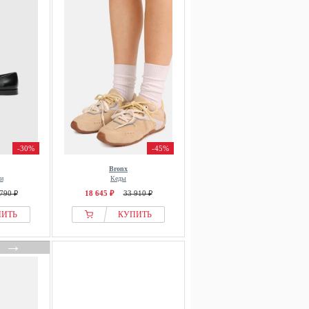
-30%
-45%
Bronx
и
Кеды
790 ₽
18 645 ₽
33 910 ₽
ПИТЬ
КУПИТЬ
→