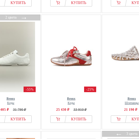
КУПИТЬ
КУПИТЬ
КУ
←
→
2 цвета
-55%
-25%
Bronx
Bronx
Bronx
Кеды
Кеды
Шлепанцы
 405 ₽
31 790 ₽
25 430 ₽
33 910 ₽
21 190 ₽
КУПИТЬ
КУПИТЬ
КУ
←
3 цвета