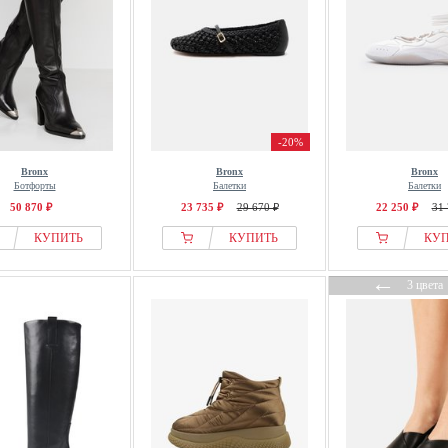
-20%
Bronx
Bronx
Bronx
Ботфорты
Балетки
Балетки
50 870 ₽
23 735 ₽
29 670 ₽
22 250 ₽
31 
КУПИТЬ
КУПИТЬ
КУ
←
3 цвета