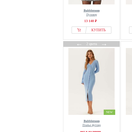
Bubbleroom
Пуловер
13 140 ₽
КУПИТЬ
←
→
2 цвета
NEW
Bubbleroom
Платье футляр
нет в наличии