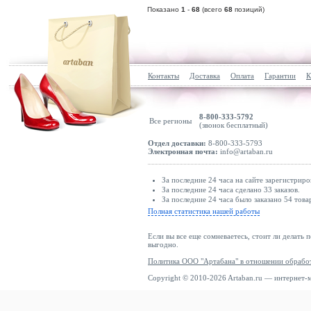
Показано
1
-
68
(всего
68
позиций)
Контакты
Доставка
Оплата
Гарантии
К
8-800-333-5792
Все регионы
(звонок бесплатный)
Отдел доставки:
8-800-333-5793
Электронная почта:
info@artaban.ru
За последние 24 часа на сайте зарегистриро
За последние 24 часа сделано 33 заказов.
За последние 24 часа было заказано 54 това
Полная статистика нашей работы
Если вы все еще сомневаетесь, стоит ли делать 
выгодно.
Политика ООО "Артабана" в отношении обрабо
Copyright © 2010-2026 Artaban.ru — интернет-