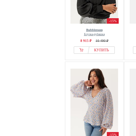
-15%
Bubbleroom
Блузка-рубашка
8 915 ₽
10 490 ₽
КУПИТЬ
-15%