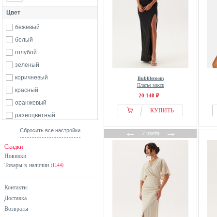
Цвет
бежевый
белый
голубой
зеленый
коричневый
Bubbleroom
Платье макси
красный
20 140 ₽
оранжевый
КУПИТЬ
разноцветный
розовый
←
→
Сбросить все настройки
2 цвета
серый
Скидки
синий
Новинки
Товары в наличии
фиолетовый
(1144)
хаки
Контакты
черный
Доставка
Возвраты