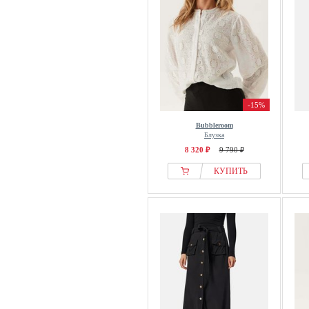
-15%
Bubbleroom
Блузка
8 320 ₽
9 790 ₽
КУПИТЬ