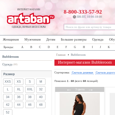
ИНТЕРНЕТ-МАГАЗИН
8-800-333-57-92
ПН-ПТ, 10:00-18:00
ОДЕЖДА, ОБУВЬ И АКСЕССУАРЫ
Женщинам
Мужчинам
Детям
Большие размеры
Одежда
Обу
Бренды:
A
B
C
D
E
F
G
H
I
J
K
Главная
Bubbleroom
Bubbleroom
Интернет-магазин Bubbleroom
Одежда
(68)
Сортировка:
Сначала дешевые
Сначала дорог
Размер
Показано
1
-
68
(всего
68
позиций)
XXS
XS
S
M
←
→
L
XL
XXL
32
3 цвета
34
36
38
40
42
44
46
48
52