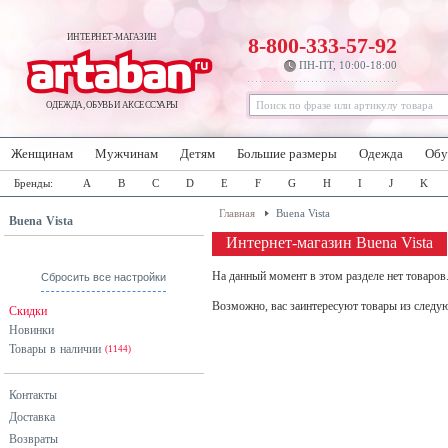
ИНТЕРНЕТ-МАГАЗИН
8-800-333-57-92
ПН-ПТ, 10:00-18:00
ОДЕЖДА, ОБУВЬ И АКСЕССУАРЫ
Женщинам
Мужчинам
Детям
Большие размеры
Одежда
Обу
Бренды:
A
B
C
D
E
F
G
H
I
J
K
Главная
Buena Vista
Buena Vista
Интернет-магазин Buena Vista
На данный момент в этом разделе нет товаров
Сбросить все настройки
Возможно, вас заинтересуют товары из следу
Скидки
Новинки
Товары в наличии
(1144)
Контакты
Доставка
Возвраты