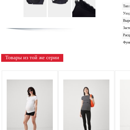
Тип 
Ухо
Выр
Заст
Расц
Фун
Товары из той же серии