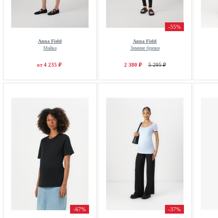
-55%
Anna Field
Anna Field
Майка
Зимние брюки
от 4 235 ₽
2 380 ₽
5 295 ₽
-67%
-37%