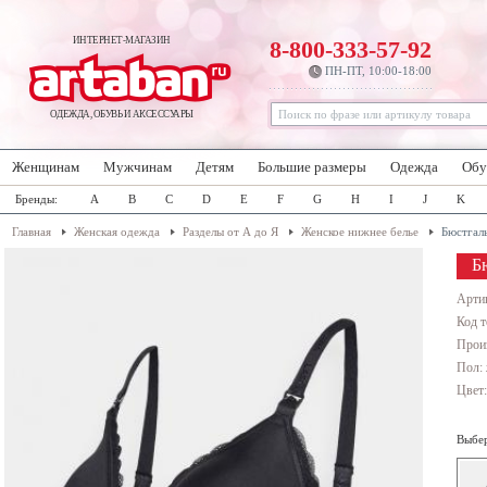
ИНТЕРНЕТ-МАГАЗИН
8-800-333-57-92
ПН-ПТ, 10:00-18:00
ОДЕЖДА, ОБУВЬ И АКСЕССУАРЫ
Женщинам
Мужчинам
Детям
Большие размеры
Одежда
Обу
Бренды:
A
B
C
D
E
F
G
H
I
J
K
Главная
Женская одежда
Разделы от А до Я
Женское нижнее белье
Бюстгал
Б
Арти
Код т
Прои
Пол:
Цвет
Выбер