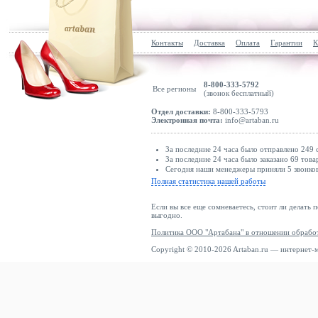
Контакты
Доставка
Оплата
Гарантии
К
8-800-333-5792
Все регионы
(звонок бесплатный)
Отдел доставки:
8-800-333-5793
Электронная почта:
info@artaban.ru
За последние 24 часа было отправлено 249 
За последние 24 часа было заказано 69 това
Сегодня наши менеджеры приняли 5 звонков
Полная статистика нашей работы
Если вы все еще сомневаетесь, стоит ли делать 
выгодно.
Политика ООО "Артабана" в отношении обрабо
Copyright © 2010-2026 Artaban.ru — интернет-