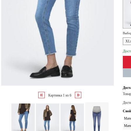
Выбер
XL
Дост
Дост
Товар
Картинка
1
из
6
Дост
Свой
Мате
Мате