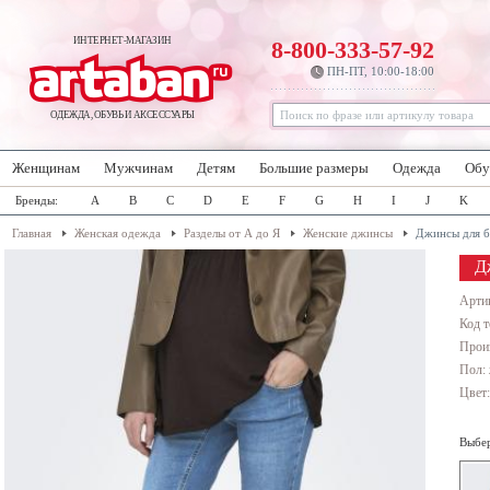
ИНТЕРНЕТ-МАГАЗИН
8-800-333-57-92
ПН-ПТ, 10:00-18:00
ОДЕЖДА, ОБУВЬ И АКСЕССУАРЫ
Женщинам
Мужчинам
Детям
Большие размеры
Одежда
Обу
Бренды:
A
B
C
D
E
F
G
H
I
J
K
Главная
Женская одежда
Разделы от А до Я
Женские джинсы
Джинсы для 
Д
Арти
Код т
Прои
Пол:
Цвет
Выбер