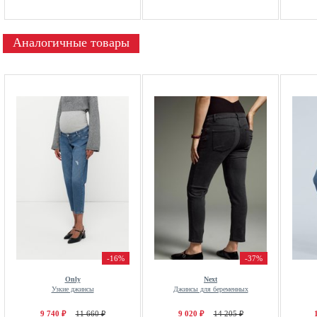
Аналогичные товары
-16%
-37%
Only
Next
Узкие джинсы
Джинсы для беременных
9 740 ₽
11 660 ₽
9 020 ₽
14 205 ₽