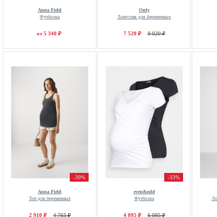
Anna Field
Only
Футболка
Лонгслив для беременных
от 5 340 ₽
7 520 ₽
9 020 ₽
-39%
-33%
Anna Field
even&odd
Топ для беременных
Футболка
Ло
2 910 ₽
4 765 ₽
4 095 ₽
6 095 ₽