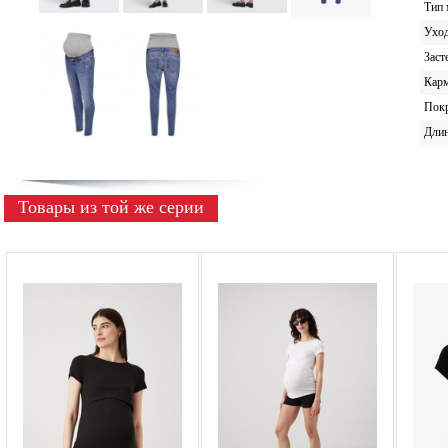
Тип 
Ухо
Заст
Кар
Пок
Дли
Товары из той же серии