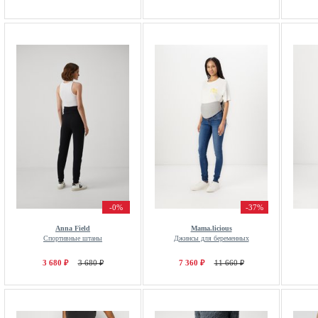
-0%
-37%
Anna Field
Mama.licious
Спортивные штаны
Джинсы для беременных
3 680 ₽
3 680 ₽
7 360 ₽
11 660 ₽