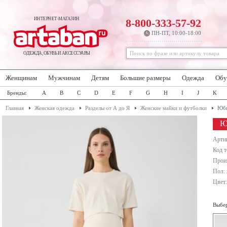
ИНТЕРНЕТ-МАГАЗИН
8-800-333-57-92
ПН-ПТ, 10:00-18:00
ОДЕЖДА, ОБУВЬ И АКСЕССУАРЫ
Женщинам
Мужчинам
Детям
Большие размеры
Одежда
Обу
Бренды:
A
B
C
D
E
F
G
H
I
J
K
Главная
Женская одежда
Разделы от А до Я
Женские майки и футболки
Юбк
Ю
Арти
Код т
Прои
Пол:
Цвет
Выбер