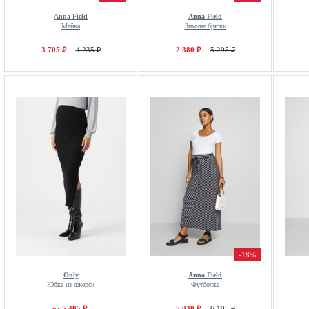
Anna Field
Anna Field
Майка
Зимние брюки
3 705 ₽
4 235 ₽
2 380 ₽
5 295 ₽
-18%
Only
Anna Field
Юбка из джерси
Футболка
от 5 405 ₽
5 030 ₽
6 105 ₽