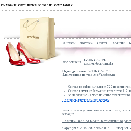
Вы можете задать первый вопрос по этому товару.
Контакты
Доставка
Оплата
Гарантии
К
8-800-333-5792
Все регионы
(звонок бесплатный)
Отдел доставки:
8-800-333-5793
Электронная почта:
info@artaban.ru
Сейчас на сайте находится 729 посетителей
Сейчас в пути из Германии находится 412 т
За последние 24 часа на сайте зарегистриро
Полная статистика нашей работы
Если вы все еще сомневаетесь, стоит ли делать 
выгодно.
Политика ООО "Артабана" в отношении обрабо
Copyright © 2010-2026 Artaban.ru — интернет-