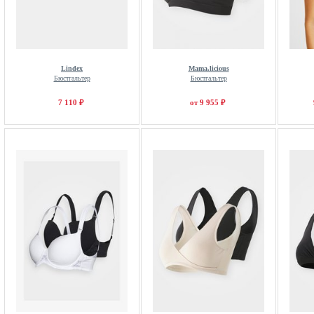
Lindex
Mama.licious
Бюстгальтер
Бюстгальтер
7 110 ₽
от 9 955 ₽