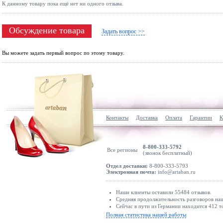
К данному товару пока ещё нет ни одного отзыва.
Обсуждение товара
Задать вопрос >>
Вы можете задать первый вопрос по этому товару.
Контакты
Доставка
Оплата
Гарантии
К
8-800-333-5792
Все регионы
(звонок бесплатный)
Отдел доставки:
8-800-333-5793
Электронная почта:
info@artaban.ru
Наши клиенты оставили 55484 отзывов.
Средняя продолжительность разговоров наши
Сейчас в пути из Германии находится 412 т
Полная статистика нашей работы