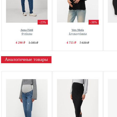
-23%
-38%
Anna Field
Vero Moda
Футболка
Блузка-рубашка
4 290 ₽
5 595 ₽
4 755 ₽
7 630 ₽
Аналогичные товары