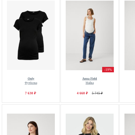
-19%
Only
Anna Field
Футболка
Майка
7 630 ₽
4 660 ₽
5 745 ₽