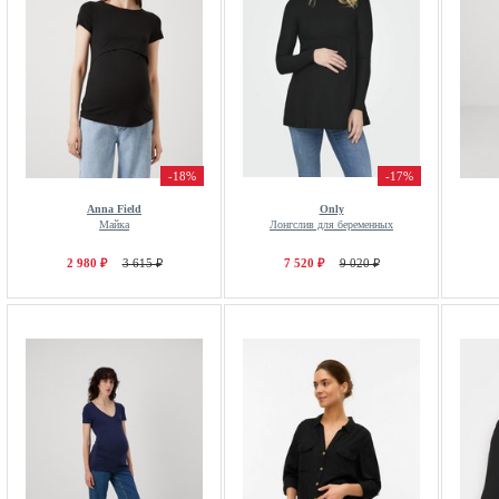
-18%
-17%
Anna Field
Only
Майка
Лонгслив для беременных
2 980 ₽
3 615 ₽
7 520 ₽
9 020 ₽