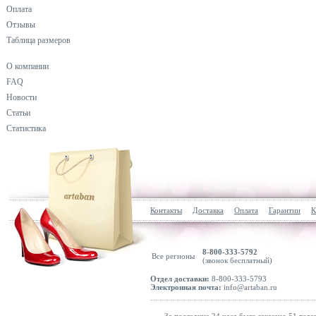
Оплата
Отзывы
Таблица размеров
О компании
FAQ
Новости
Статьи
Статистика
Контакты
Доставка
Оплата
Гарантии
К
8-800-333-5792
Все регионы
(звонок бесплатный)
Отдел доставки:
8-800-333-5793
Электронная почта:
info@artaban.ru