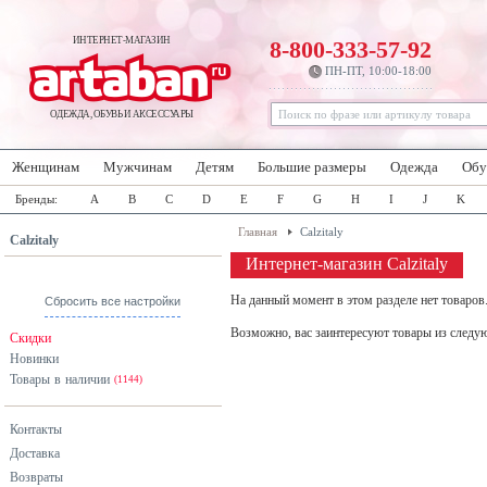
ИНТЕРНЕТ-МАГАЗИН
8-800-333-57-92
ПН-ПТ, 10:00-18:00
ОДЕЖДА, ОБУВЬ И АКСЕССУАРЫ
Женщинам
Мужчинам
Детям
Большие размеры
Одежда
Обу
Бренды:
A
B
C
D
E
F
G
H
I
J
K
Главная
Calzitaly
Calzitaly
Интернет-магазин Calzitaly
На данный момент в этом разделе нет товаров
Сбросить все настройки
Возможно, вас заинтересуют товары из следу
Скидки
Новинки
Товары в наличии
(1144)
Контакты
Доставка
Возвраты