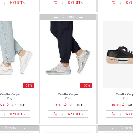
КУПИТЬ
КУПИТЬ
КУ
←
→
2 цвета
-64%
-36%
Candice Cooper
Candice Cooper
Candice Coo
Кеды
Кеды
Кеды
 630 ₽
57 450 ₽
33 475 ₽
51 940 ₽
19 400 ₽
50 
КУПИТЬ
КУПИТЬ
КУ
←
→
←
3 цвета
3 цвета