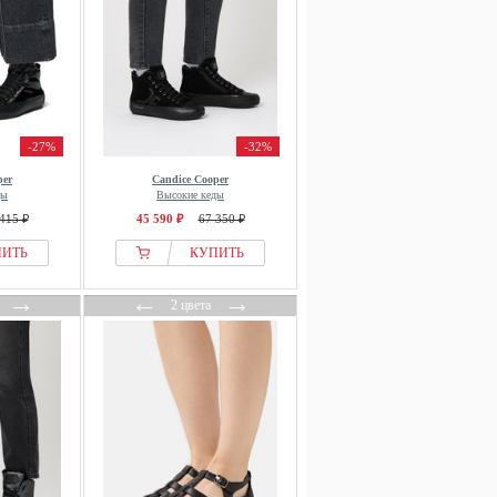
-27%
-32%
per
Candice Cooper
ды
Высокие кеды
415 ₽
45 590 ₽
67 350 ₽
ПИТЬ
КУПИТЬ
→
←
→
2 цвета