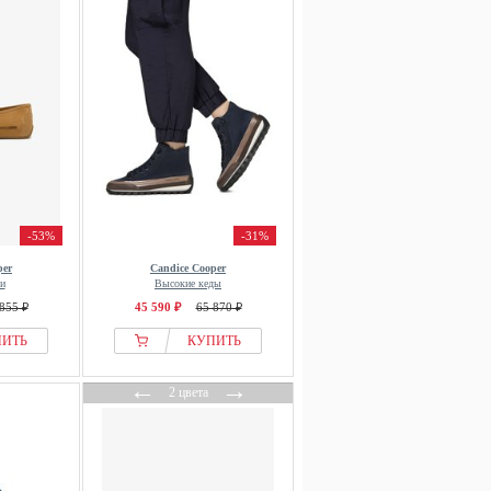
-53%
-31%
per
Candice Cooper
и
Высокие кеды
855 ₽
45 590 ₽
65 870 ₽
ПИТЬ
КУПИТЬ
←
→
2 цвета