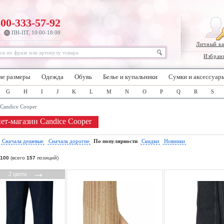
800-333-57-92
ПН-ПТ, 10:00-18:00
Личный к
Избран
ие размеры
Одежда
Обувь
Белье и купальники
Сумки и аксессуар
G
H
I
J
K
L
M
N
O
P
Q
R
S
Candice Cooper
ет-магазин Candice Cooper
:
Сначала дешевые
Сначала дорогие
По популярности
Скидки
Новинки
100
(всего
157
позиций)
←
→
2 цвета