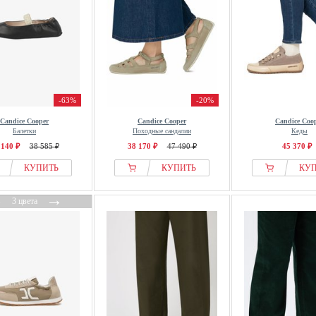
-63%
-20%
Candice Cooper
Candice Cooper
Candice Coo
Балетки
Походные сандалии
Кеды
 140 ₽
38 585 ₽
38 170 ₽
47 490 ₽
45 370 ₽
КУПИТЬ
КУПИТЬ
КУ
←
→
3 цвета