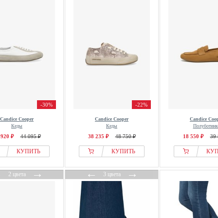
-30%
-22%
Candice Cooper
Candice Cooper
Candice Coo
Кеды
Кеды
Полуботинк
 920 ₽
44 095 ₽
38 235 ₽
48 750 ₽
18 550 ₽
39 
КУПИТЬ
КУПИТЬ
КУ
←
→
←
→
2 цвета
3 цвета