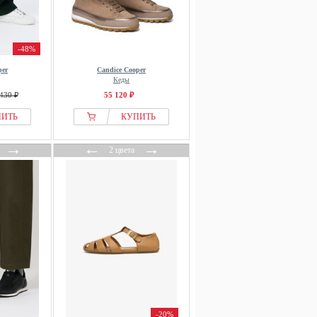
-48%
per
Candice Cooper
Кеды
430 ₽
55 120 ₽
ПИТЬ
КУПИТЬ
→
←
→
2 цвета
-20%