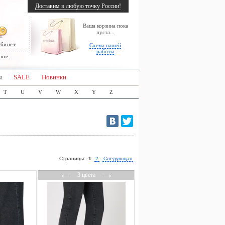
Доставим в любую точку России!
Ваша корзина пока
пуста...
абинет
Схема нашей
работы
ное
ы
SALE
Новинки
T
U
V
W
X
Y
Z
Страницы:
1
2
Следующая
←
→
3 цвета