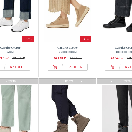
-32%
-30%
Candice Cooper
Candice Cooper
Candice Coo
Кеды
Высокие кеды
Высокие ке
 975 ₽
30 950 ₽
34 130 ₽
48 550 ₽
43 540 ₽
59 
КУПИТЬ
КУПИТЬ
КУ
←
→
←
→
←
3 цвета
2 цвета
2 цвета