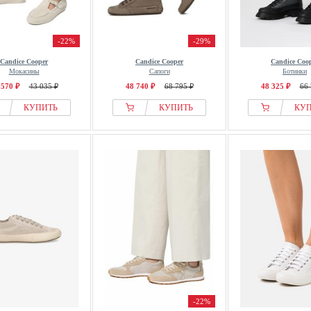
-22%
-29%
Candice Cooper
Candice Cooper
Candice Coo
Мокасины
Сапоги
Ботинки
 570 ₽
43 035 ₽
48 740 ₽
68 795 ₽
48 325 ₽
66 
КУПИТЬ
КУПИТЬ
КУ
-22%