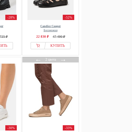
-28%
-52%
per
Candice Cooper
Босоножки
725 ₽
22 830 ₽
47 490 ₽
ПИТЬ
КУПИТЬ
←
→
2 цвета
-30%
-33%