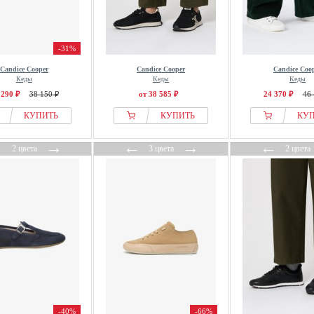
-31%
Candice Cooper
Candice Cooper
Candice Coo
Кеды
Кеды
Кеды
 290 ₽
38 150 ₽
от 38 585 ₽
24 370 ₽
46 
КУПИТЬ
КУПИТЬ
КУ
←
→
←
→
←
2 цвета
3 цвета
2 цвета
-40%
-66%