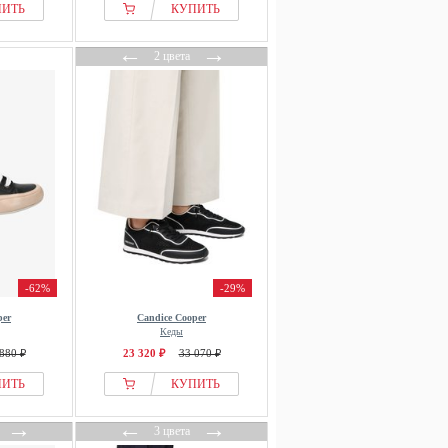
ПИТЬ
КУПИТЬ
←
→
2 цвета
-62%
-29%
per
Candice Cooper
Кеды
880 ₽
23 320 ₽
33 070 ₽
ПИТЬ
КУПИТЬ
→
←
→
3 цвета