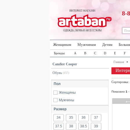
ИНТЕРНЕТ-МАГАЗИН
8-
ОДЕЖДА, ОБУВЬ И АКСЕССУАРЫ
Женщинам
Мужчинам
Детям
Больш
Бренды:
A
B
C
D
E
F
Главная
Candice Cooper
Интерн
Обувь
(157)
Сортировка
Пол
Показано
1
-
Женщины
Мужчины
Размер
34
35
36
37
37.5
38
38.5
39