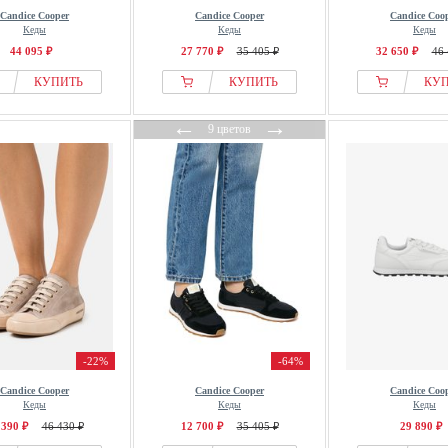
Candice Cooper
Candice Cooper
Candice Coo
Кеды
Кеды
Кеды
44 095 ₽
27 770 ₽
35 405 ₽
32 650 ₽
46 
КУПИТЬ
КУПИТЬ
КУ
←
→
9 цветов
-22%
-64%
Candice Cooper
Candice Cooper
Candice Coo
Кеды
Кеды
Кеды
 390 ₽
46 430 ₽
12 700 ₽
35 405 ₽
29 890 ₽