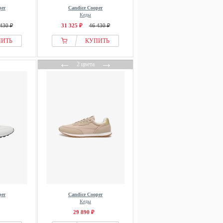
per
Candice Cooper
Кеды
430 ₽
31 325 ₽
46 430 ₽
ПИТЬ
КУПИТЬ
←
→
2 цвета
per
Candice Cooper
Кеды
29 890 ₽