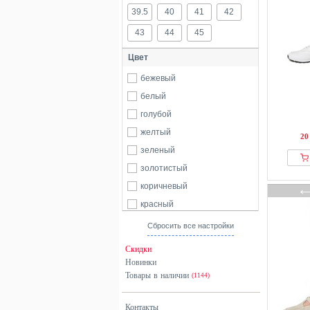
39.5
40
41
42
43
44
45
Цвет
бежевый
белый
голубой
желтый
20
зеленый
золотистый
коричневый
красный
оранжевый
Сбросить все настройки
разноцветный
Скидки
розовый
Новинки
Товары в наличии
серебристый
(1144)
серый
Контакты