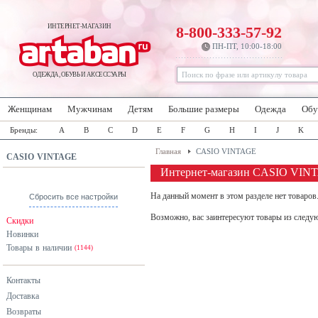
ИНТЕРНЕТ-МАГАЗИН
8-800-333-57-92
ПН-ПТ, 10:00-18:00
ОДЕЖДА, ОБУВЬ И АКСЕССУАРЫ
Женщинам
Мужчинам
Детям
Большие размеры
Одежда
Обу
Бренды:
A
B
C
D
E
F
G
H
I
J
K
Главная
CASIO VINTAGE
CASIO VINTAGE
Интернет-магазин CASIO VIN
На данный момент в этом разделе нет товаров
Сбросить все настройки
Возможно, вас заинтересуют товары из следу
Скидки
Новинки
Товары в наличии
(1144)
Контакты
Доставка
Возвраты