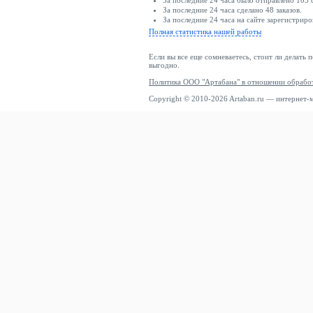
За последние 24 часа было отправлено 105 
За последние 24 часа сделано 48 заказов.
За последние 24 часа на сайте зарегистриро
Полная статистика нашей работы
Если вы все еще сомневаетесь, стоит ли делать 
выгодно.
Политика ООО "Артабана" в отношении обрабо
Copyright © 2010-2026 Artaban.ru — интернет-