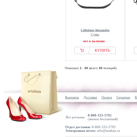
Collezione Alessandro
Сумка
нет в наличии
КУПИТЬ
Показано
1
-
30
(всего
30
позиций)
Контакты
Доставка
Оплата
Гарантии
К
8-800-333-5792
Все регионы
(звонок бесплатный)
Отдел доставки:
8-800-333-5793
Электронная почта:
info@artaban.ru