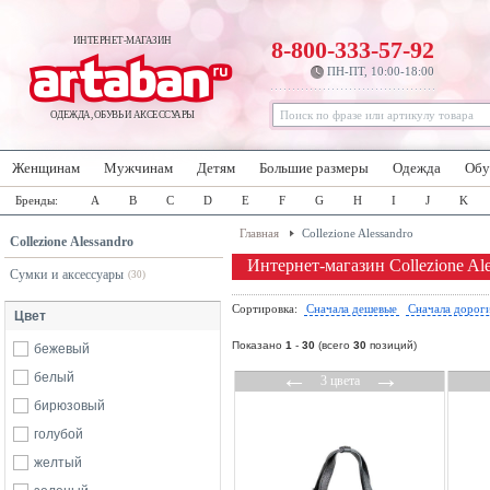
ИНТЕРНЕТ-МАГАЗИН
8-800-333-57-92
ПН-ПТ, 10:00-18:00
ОДЕЖДА, ОБУВЬ И АКСЕССУАРЫ
Женщинам
Мужчинам
Детям
Большие размеры
Одежда
Обу
Бренды:
A
B
C
D
E
F
G
H
I
J
K
Главная
Collezione Alessandro
Collezione Alessandro
Интернет-магазин Collezione Ale
Сумки и аксессуары
(30)
Сортировка:
Сначала дешевые
Сначала дорог
Цвет
Показано
1
-
30
(всего
30
позиций)
бежевый
←
→
белый
3 цвета
бирюзовый
голубой
желтый