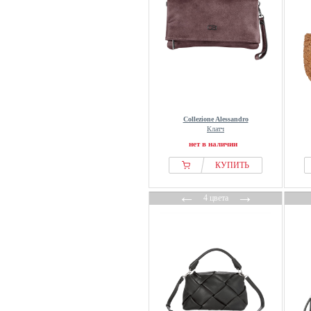
Collezione Alessandro
Клатч
нет в наличии
КУПИТЬ
←
→
4 цвета