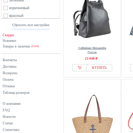
зеленый
коричневый
красный
оранжевый
Сбросить все настройки
розовый
Скидки
серебристый
Новинки
Товары в наличии
серый
(1144)
Collezione Alessandro
Рюкзак
синий
23 040 ₽
Контакты
фиолетовый
Доставка
КУПИТЬ
хаки
Возвраты
черный
Оплата
Отзывы
Таблица размеров
О компании
FAQ
Новости
Статьи
Статистика