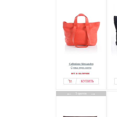
Collezione Alessandro
Сумка через плечо
нет в наличии
КУПИТЬ
←
→
5 цветов