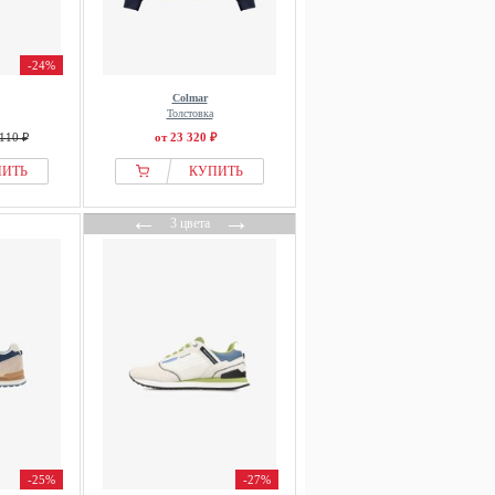
-24%
Colmar
Толстовка
110 ₽
от 23 320 ₽
ПИТЬ
КУПИТЬ
←
→
3 цвета
-25%
-27%