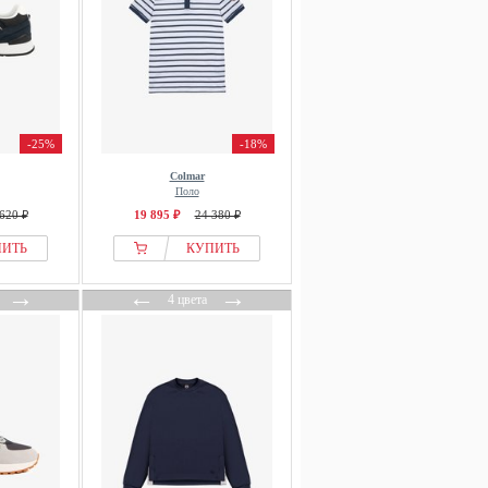
-25%
-18%
Colmar
Поло
620 ₽
19 895 ₽
24 380 ₽
ПИТЬ
КУПИТЬ
→
←
→
4 цвета