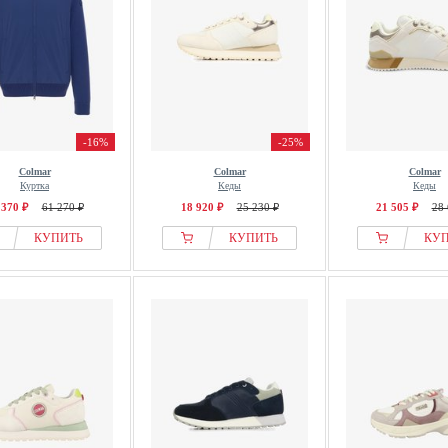
-16%
-25%
Colmar
Colmar
Colmar
Куртка
Кеды
Кеды
 370 ₽
61 270 ₽
18 920 ₽
25 230 ₽
21 505 ₽
28 
КУПИТЬ
КУПИТЬ
КУ