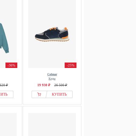
-36%
-25%
Colmar
Кеды
620 ₽
19 930 ₽
26 500 ₽
ПИТЬ
КУПИТЬ