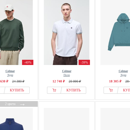
-40%
-39%
Colmar
Colmar
Colmar
Худи
Поло
Худи
 630 ₽
24 380 ₽
12 740 ₽
20 990 ₽
18 305 ₽
28 
КУПИТЬ
КУПИТЬ
КУ
←
→
2 цвета