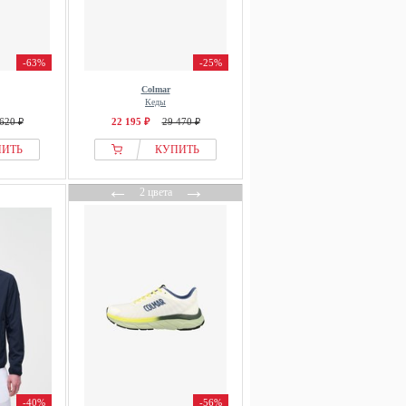
-63%
-25%
Colmar
Кеды
620 ₽
22 195 ₽
29 470 ₽
ПИТЬ
КУПИТЬ
←
→
2 цвета
-40%
-56%