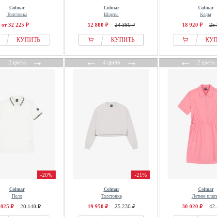
Colmar
Colmar
Colmar
Толстовка
Шорты
Кеды
от 32 225 ₽
12 800 ₽
24 380 ₽
18 920 ₽
25 
КУПИТЬ
КУПИТЬ
КУ
←
→
←
→
←
2 цвета
4 цвета
2 цвета
-20%
-21%
Colmar
Colmar
Colmar
Поло
Толстовка
Летнее плат
 025 ₽
20 140 ₽
19 950 ₽
25 230 ₽
30 020 ₽
42 