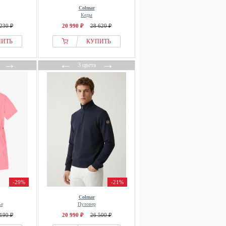
Colmar
Кеды
230 ₽
20 990 ₽
28 620 ₽
ПИТЬ
КУПИТЬ
→
←
→
3 цвета
-29%
-21%
Colmar
ье
Пуловер
190 ₽
20 990 ₽
26 500 ₽