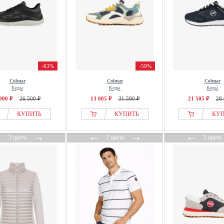
-63%
-59%
Colmar
Colmar
Colmar
Кеды
Кеды
Кеды
900 ₽
26 500 ₽
13 005 ₽
31 590 ₽
21 505 ₽
28 
КУПИТЬ
КУПИТЬ
КУ
←
→
←
→
←
3 цвета
2 цвета
2 цвета