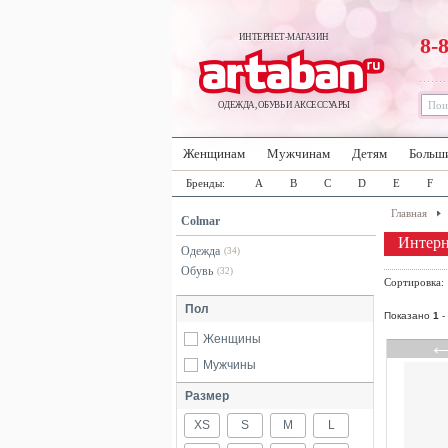
ИНТЕРНЕТ-МАГАЗИН
8-
ОДЕЖДА, ОБУВЬ И АКСЕССУАРЫ
Женщинам
Мужчинам
Детям
Больш
Бренды:
A
B
C
D
E
F
Главная
Colmar
Интерн
Одежда
(34)
Обувь
(32)
Сортировка
Пол
Показано
1
-
Женщины
Мужчины
Размер
XS
S
M
L