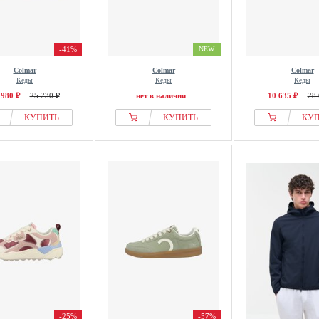
-41%
NEW
Colmar
Colmar
Colmar
Кеды
Кеды
Кеды
 980 ₽
25 230 ₽
нет в наличии
10 635 ₽
28 
КУПИТЬ
КУПИТЬ
КУ
-25%
-57%