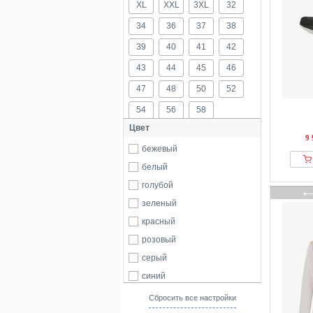
XL
XXL
3XL
32
34
36
37
38
39
40
41
42
43
44
45
46
47
48
50
52
54
56
58
Цвет
9 
бежевый
белый
голубой
зеленый
красный
розовый
серый
синий
черный
Сбросить все настройки