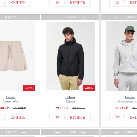
КУПИТЬ
КУПИТЬ
КУ
←
→
←
→
←
4 цвета
3 цвета
3 цвета
-20%
-40%
Colmar
Colmar
Colmar
Летняя юбка
Куртка
Спортивная к
 485 ₽
24 380 ₽
29 130 ₽
48 550 ₽
28 035 ₽
35 
КУПИТЬ
КУПИТЬ
КУ
←
→
←
→
←
4 цвета
4 цвета
3 цвета