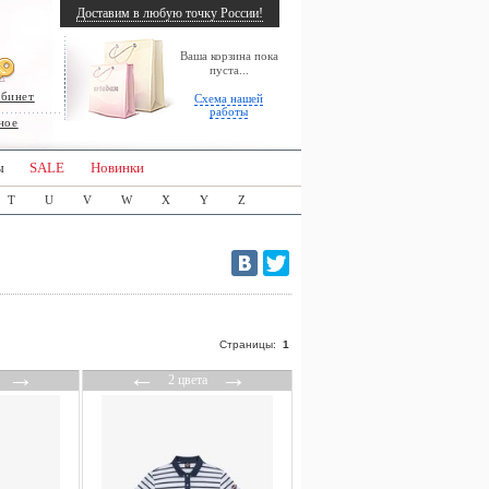
Доставим в любую точку России!
Ваша корзина пока
пуста...
абинет
Схема нашей
работы
ное
ы
SALE
Новинки
T
U
V
W
X
Y
Z
Страницы:
1
→
←
→
2 цвета