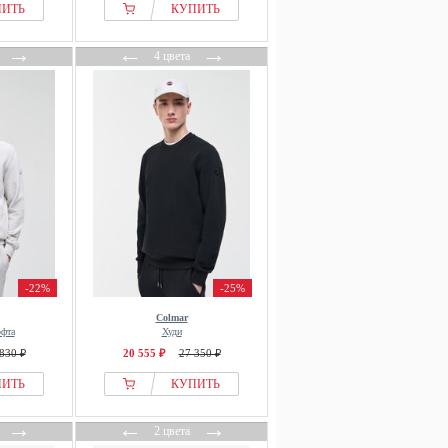
ПИТЬ
КУПИТЬ
→
←
→
4 цвета
-22%
-25%
Colmar
офта
Худи
830 ₽
20 555 ₽
27 350 ₽
ПИТЬ
КУПИТЬ
→
←
→
2 цвета