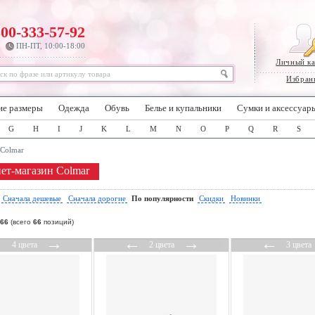
800-333-57-92
ПН-ПТ, 10:00-18:00
Личный к
Избран
ие размеры
Одежда
Обувь
Белье и купальники
Сумки и аксессуар
G
H
I
J
K
L
M
N
O
P
Q
R
S
Colmar
ет-магазин Colmar
:
Сначала дешевые
Сначала дорогие
По популярности
Скидки
Новинки
66
(всего
66
позиций)
←
→
←
→
←
4 цвета
2 цвета
3 цвета