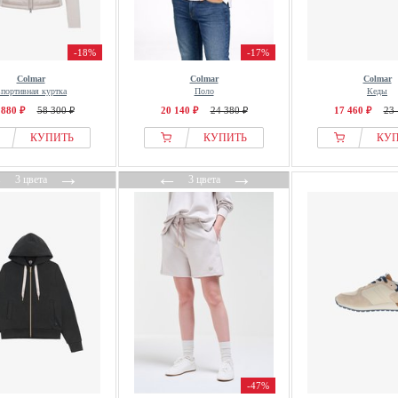
-18%
-17%
Colmar
Colmar
Colmar
портивная куртка
Поло
Кеды
 880 ₽
58 300 ₽
20 140 ₽
24 380 ₽
17 460 ₽
23 
КУПИТЬ
КУПИТЬ
КУ
←
→
←
→
3 цвета
3 цвета
-47%