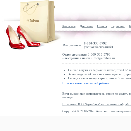
Контакты
Доставка
Оплата
Гарантии
К
8-800-333-5792
Все регионы
(звонок бесплатный)
Отдел доставки:
8-800-333-5793
Электронная почта:
info@artaban.ru
Сейчас в пути из Германии находится 412 т
За последние 24 часа на сайте зарегистриро
Сегодня наши менеджеры приняли 5 звонков
Полная статистика нашей работы
Если вы все еще сомневаетесь, стоит ли делать 
выгодно.
Политика ООО "Артабана" в отношении обрабо
Copyright © 2010-2026 Artaban.ru — интернет-