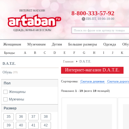
ИНТЕРНЕТ-МАГАЗИН
8-800-333-57-92
ПН-ПТ, 10:00-18:00
ОДЕЖДА, ОБУВЬ И АКСЕССУАРЫ
Женщинам
Мужчинам
Детям
Большие размеры
Одежда
Обу
Бренды:
A
B
C
D
E
F
G
H
I
J
K
Главная
D.A.T.E.
D.A.T.E.
Интернет-магазин D.A.T.E.
Обувь
(19)
Сортировка:
Сначала дешевые
Сначала дорог
Пол
Показано
1
-
19
(всего
19
позиций)
Женщины
Мужчины
Размер
35
36
37
38
39
40
41
42