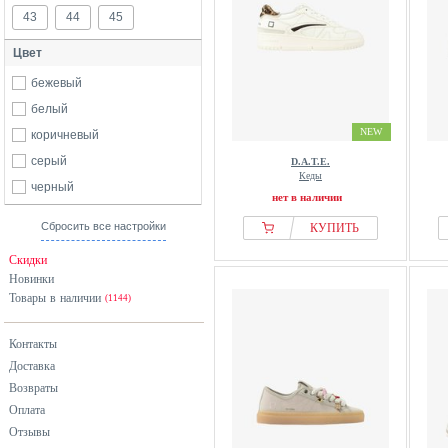
43
44
45
Цвет
бежевый
белый
NEW
коричневый
серый
D.A.T.E.
Кеды
черный
нет в наличии
Сбросить все настройки
КУПИТЬ
Скидки
Новинки
Товары в наличии
(1144)
Контакты
Доставка
Возвраты
Оплата
Отзывы