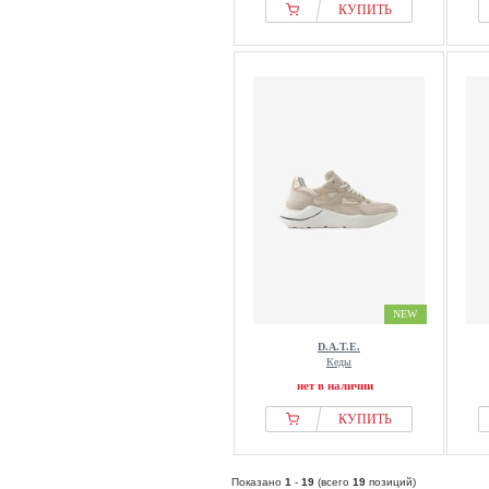
КУПИТЬ
NEW
D.A.T.E.
Кеды
нет в наличии
КУПИТЬ
Показано
1
-
19
(всего
19
позиций)