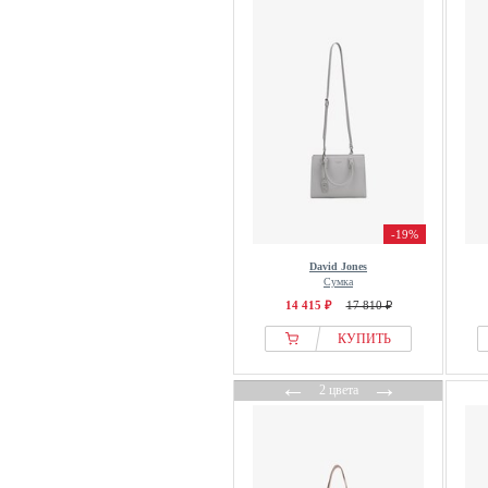
-19%
David Jones
Сумка
14 415 ₽
17 810 ₽
КУПИТЬ
←
→
2 цвета