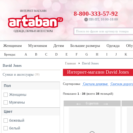
ИНТЕРНЕТ-МАГАЗИН
8-800-333-57-92
ПН-ПТ, 10:00-18:00
ОДЕЖДА, ОБУВЬ И АКСЕССУАРЫ
Женщинам
Мужчинам
Детям
Большие размеры
Одежда
Обу
Бренды:
A
B
C
D
E
F
G
H
I
J
K
Главная
David Jones
David Jones
Интернет-магазин David Jones
Сумки и аксессуары
(38)
Сортировка:
Сначала дешевые
Сначала дорог
Пол
Показано
1
-
38
(всего
38
позиций)
Женщины
←
→
Мужчины
6 цветов
Цвет
бежевый
белый