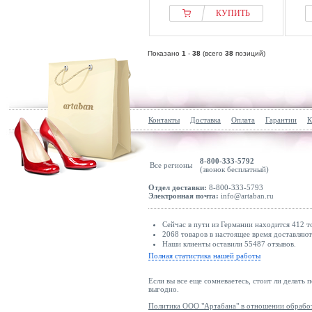
КУПИТЬ
Показано
1
-
38
(всего
38
позиций)
Контакты
Доставка
Оплата
Гарантии
К
8-800-333-5792
Все регионы
(звонок бесплатный)
Отдел доставки:
8-800-333-5793
Электронная почта:
info@artaban.ru
Сейчас в пути из Германии находится 412 т
2068 товаров в настоящее время доставляю
Наши клиенты оставили 55487 отзывов.
Полная статистика нашей работы
Если вы все еще сомневаетесь, стоит ли делать 
выгодно.
Политика ООО "Артабана" в отношении обрабо