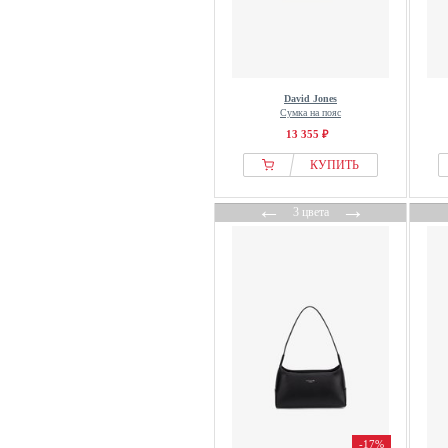
David Jones
Сумка на пояс
13 355 ₽
КУПИТЬ
←
→
3 цвета
-17%