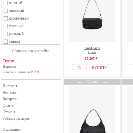
желтый
зеленый
коричневый
красный
розовый
серый
David Jones
синий
Сбросить все настройки
Сумка
фиолетовый
15 265 ₽
Скидки
черный
Новинки
КУПИТЬ
Товары в наличии
(1147)
←
→
3 цвета
Контакты
Доставка
Возвраты
Оплата
Отзывы
Таблица размеров
О компании