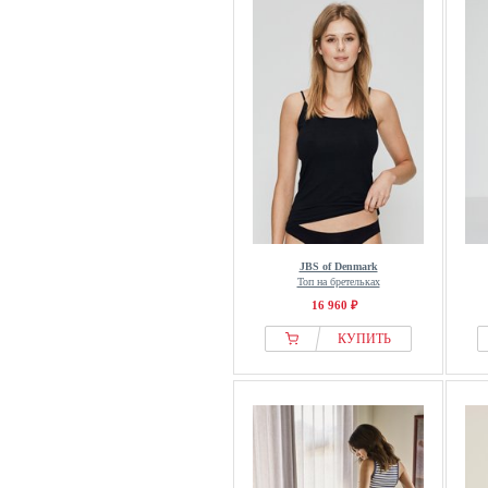
JBS of Denmark
Топ на бретельках
16 960 ₽
КУПИТЬ