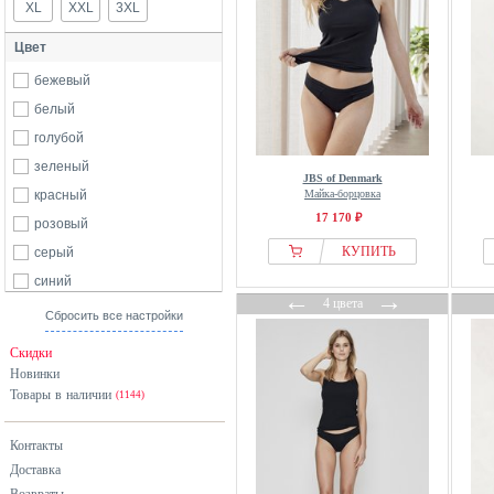
XL
XXL
3XL
Цвет
бежевый
белый
голубой
зеленый
JBS of Denmark
красный
Майка-борцовка
17 170 ₽
розовый
КУПИТЬ
серый
синий
←
→
4 цвета
черный
Сбросить все настройки
Скидки
Новинки
Товары в наличии
(1144)
Контакты
Доставка