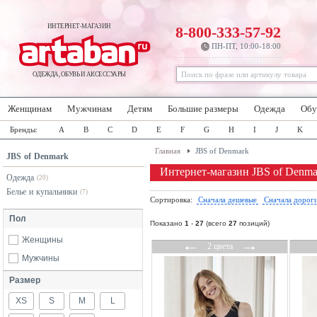
ИНТЕРНЕТ-МАГАЗИН
8-800-333-57-92
ПН-ПТ, 10:00-18:00
ОДЕЖДА, ОБУВЬ И АКСЕССУАРЫ
Женщинам
Мужчинам
Детям
Большие размеры
Одежда
Обу
Бренды:
A
B
C
D
E
F
G
H
I
J
K
Главная
JBS of Denmark
JBS of Denmark
Интернет-магазин JBS of Denma
Одежда
(20)
Белье и купальники
(7)
Сортировка:
Сначала дешевые
Сначала дорог
Пол
Показано
1
-
27
(всего
27
позиций)
Женщины
←
→
2 цвета
Мужчины
Размер
XS
S
M
L