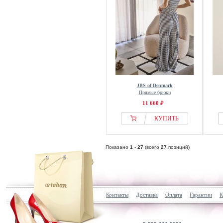
JBS of Denmark
Прямые брюки
11 660 ₽
КУПИТЬ
Показано
1
-
27
(всего
27
позиций)
Контакты
Доставка
Оплата
Гарантии
К