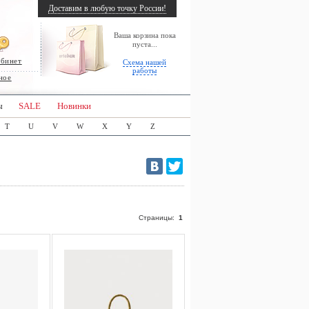
Доставим в любую точку России!
Ваша корзина пока
пуста...
абинет
Схема нашей
работы
ное
ы
SALE
Новинки
T
U
V
W
X
Y
Z
Страницы:
1