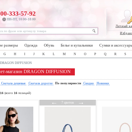
800-333-57-92
ПН-ПТ, 10:00-18:00
Личный к
Избран
ие размеры
Одежда
Обувь
Белье и купальники
Сумки и аксессуар
G
H
I
J
K
L
M
N
O
P
Q
R
S
DRAGON DIFFUSION
нет-магазин DRAGON DIFFUSION
:
Сначала дешевые
Сначала дорогие
По популярности
Скидки
Новинки
16
(всего
16
позиций)
←
→
7 цветов