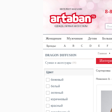
ИНТЕРНЕТ-МАГАЗИН
8-
ОДЕЖДА, ОБУВЬ И АКСЕССУАРЫ
Женщинам
Мужчинам
Детям
Больш
Бренды:
A
B
C
D
E
F
Главная
DRAGON DIFFUSION
Интер
Сумки и аксессуары
(16)
Сортировка
Цвет
Показано
1
-
бежевый
белый
зеленый
коричневый
красный