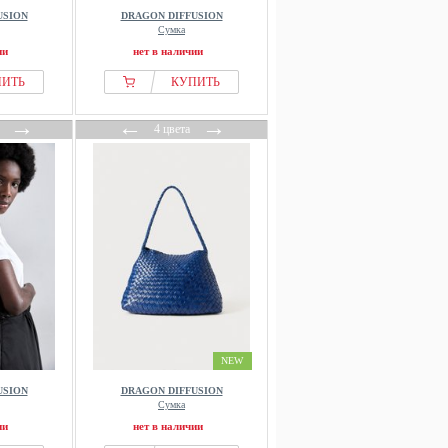
USION
DRAGON DIFFUSION
Сумка
ии
нет в наличии
ПИТЬ
КУПИТЬ
→
←
→
4 цвета
NEW
USION
DRAGON DIFFUSION
Сумка
ии
нет в наличии