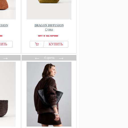
USION
DRAGON DIFFUSION
Сумка
ии
нет в наличии
ПИТЬ
КУПИТЬ
→
←
→
4 цвета