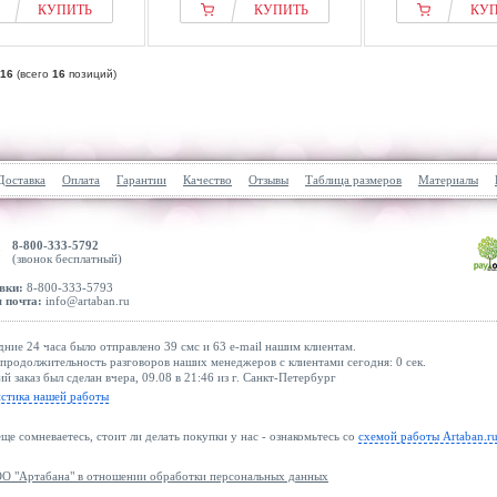
КУПИТЬ
КУПИТЬ
КУ
16
(всего
16
позиций)
Доставка
Оплата
Гарантии
Качество
Отзывы
Таблица размеров
Материалы
8-800-333-5792
(звонок бесплатный)
вки:
8-800-333-5793
 почта:
info@artaban.ru
дние 24 часа было отправлено 39 смс и 63 e-mail нашим клиентам.
продолжительность разговоров наших менеджеров с клиентами сегодня: 0 сек.
й заказ был сделан вчера, 09.08 в 21:46 из г. Санкт-Петербург
истика нашей работы
еще сомневаетесь, стоит ли делать покупки у нас - ознакомьтесь со
схемой работы Artaban.r
О "Артабана" в отношении обработки персональных данных