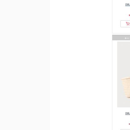
DR
DR