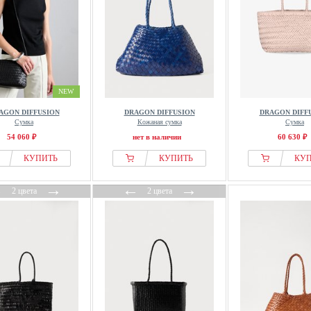
NEW
AGON DIFFUSION
DRAGON DIFFUSION
DRAGON DIFF
Сумка
Кожаная сумка
Сумка
54 060 ₽
нет в наличии
60 630 ₽
КУПИТЬ
КУПИТЬ
КУ
←
→
←
→
2 цвета
2 цвета