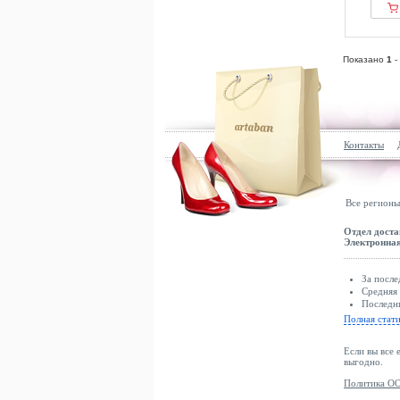
Показано
1
-
Контакты
Все регионы
Отдел доста
Электронная
За после
Средняя 
Последни
Полная стат
Если вы все 
выгодно.
Политика ОО