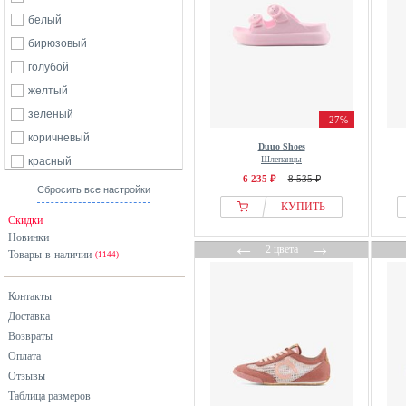
белый
бирюзовый
голубой
желтый
зеленый
-27%
коричневый
Duuo Shoes
Шлепанцы
красный
6 235 ₽
8 535 ₽
оранжевый
Сбросить все настройки
КУПИТЬ
розовый
Скидки
серебристый
Новинки
←
→
2 цвета
Товары в наличии
серый
(1144)
синий
Контакты
фиолетовый
Доставка
черный
Возвраты
Оплата
Отзывы
Таблица размеров