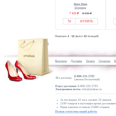
Duuo Shoes
Шлепанцы
7 125 ₽
8 535 ₽
КУПИТЬ
Показано
1
-
12
(всего
12
позиций)
Контакты
Доставка
Оплата
Гарантии
К
8-800-333-5792
Все регионы
(звонок бесплатный)
Отдел доставки:
8-800-333-5793
Электронная почта:
info@artaban.ru
За последние 24 часа сделано 24 заказов.
2100 товаров в настоящее время доставляю
Наши клиенты оставили 55484 отзывов.
Полная статистика нашей работы