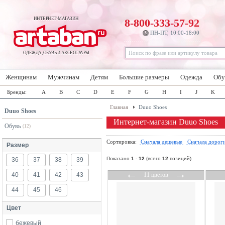
ИНТЕРНЕТ-МАГАЗИН
8-800-333-57-92
ПН-ПТ, 10:00-18:00
ОДЕЖДА, ОБУВЬ И АКСЕССУАРЫ
Женщинам
Мужчинам
Детям
Большие размеры
Одежда
Обу
Бренды:
A
B
C
D
E
F
G
H
I
J
K
Главная
Duuo Shoes
Duuo Shoes
Интернет-магазин Duuo Shoes
Обувь
(12)
Сортировка:
Сначала дешевые
Сначала дорог
Размер
Показано
1
-
12
(всего
12
позиций)
36
37
38
39
←
→
40
41
42
43
11 цветов
44
45
46
Цвет
бежевый