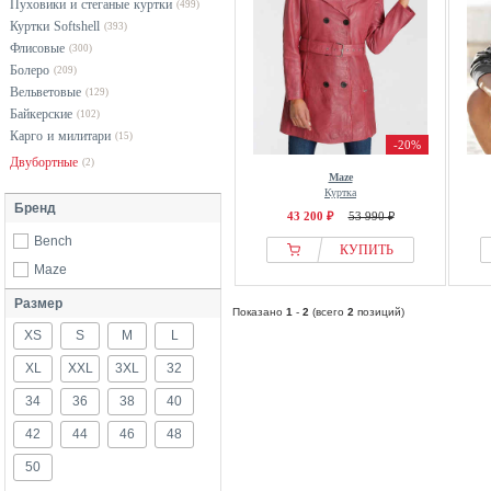
Пуховики и стеганые куртки
(499)
Куртки Softshell
(393)
Флисовые
(300)
Болеро
(209)
Вельветовые
(129)
Байкерские
(102)
Карго и милитари
(15)
-20%
Двубортные
(2)
Maze
Куртка
Бренд
43 200 ₽
53 990 ₽
Bench
КУПИТЬ
Maze
Размер
Показано
1
-
2
(всего
2
позиций)
XS
S
M
L
XL
XXL
3XL
32
34
36
38
40
42
44
46
48
50