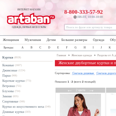
ИНТЕРНЕТ-МАГАЗИН
8-800-333-57-92
ПН-ПТ, 10:00-18:00
ОДЕЖДА, ОБУВЬ И АКСЕССУАРЫ
Женщинам
Мужчинам
Детям
Большие размеры
Одежда
Обу
Бренды:
A
B
C
D
E
F
G
H
I
J
K
Главная
Женская одежда
Разделы от А 
Куртки
(8928)
Женские двубортные куртки и п
Кожаные
(1607)
Джинсовые
(1224)
Сортировка:
Сначала дешевые
Сначала дорог
Парки
(908)
Короткие куртки
(773)
Показано
1
-
2
(всего
2
позиций)
Ветровки
(755)
←
→
2 цвета
Блузоны
(734)
Зимние
(635)
Спортивные
(566)
Куртки из искусственного меха
(540)
Длинные куртки
(503)