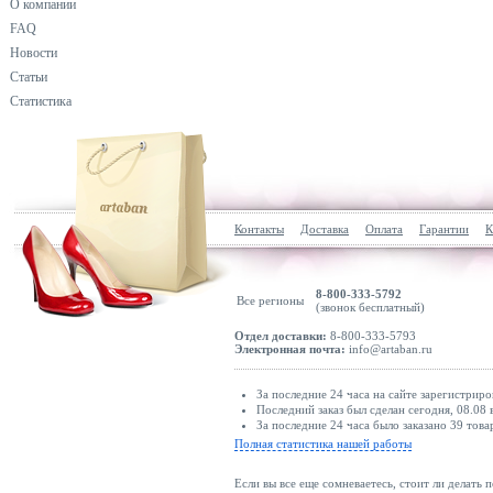
О компании
FAQ
Новости
Статьи
Статистика
Контакты
Доставка
Оплата
Гарантии
К
8-800-333-5792
Все регионы
(звонок бесплатный)
Отдел доставки:
8-800-333-5793
Электронная почта:
info@artaban.ru
За последние 24 часа на сайте зарегистриро
Последний заказ был сделан сегодня, 08.08 
За последние 24 часа было заказано 39 това
Полная статистика нашей работы
Если вы все еще сомневаетесь, стоит ли делать 