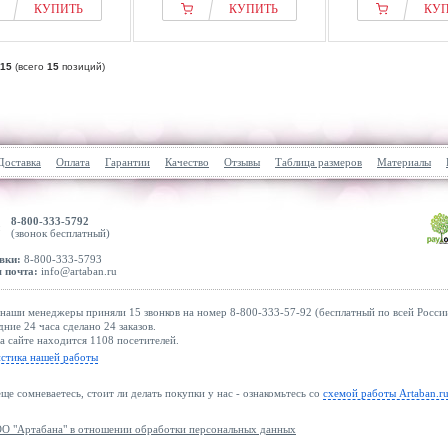
КУПИТЬ
КУПИТЬ
КУ
15
(всего
15
позиций)
Доставка
Оплата
Гарантии
Качество
Отзывы
Таблица размеров
Материалы
8-800-333-5792
(звонок бесплатный)
вки:
8-800-333-5793
 почта:
info@artaban.ru
наши менеджеры приняли 15 звонков на номер 8-800-333-57-92 (бесплатный по всей России
дние 24 часа сделано 24 заказов.
а сайте находится 1108 посетителей.
истика нашей работы
еще сомневаетесь, стоит ли делать покупки у нас - ознакомьтесь со
схемой работы Artaban.r
О "Артабана" в отношении обработки персональных данных