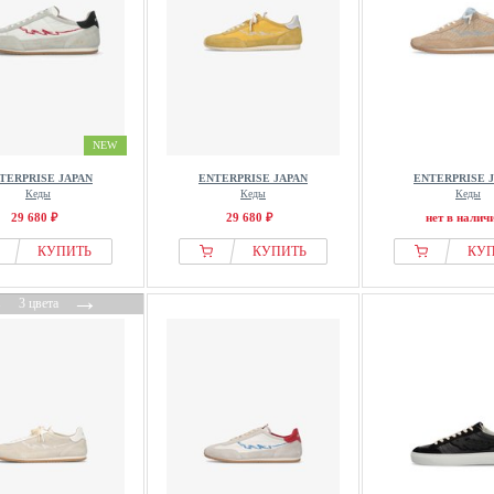
NEW
TERPRISE JAPAN
ENTERPRISE JAPAN
ENTERPRISE 
Кеды
Кеды
Кеды
29 680 ₽
29 680 ₽
нет в налич
КУПИТЬ
КУПИТЬ
КУ
←
→
3 цвета