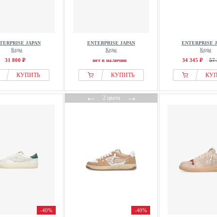
TERPRISE JAPAN
ENTERPRISE JAPAN
ENTERPRISE 
Кеды
Кеды
Кеды
31 800 ₽
нет в наличии
34 345 ₽
57 
КУПИТЬ
КУПИТЬ
КУ
←
→
2 цвета
-40%
-40%