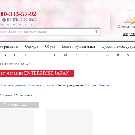
800-333-57-92
ПН-ПТ, 10:00-18:00
Личный к
Избран
ие размеры
Одежда
Обувь
Белье и купальники
Сумки и аксессуар
G
H
I
J
K
L
M
N
O
P
Q
R
S
ENTERPRISE JAPAN
нет-магазин ENTERPRISE JAPAN
:
Сначала дешевые
Сначала дорогие
По популярности
Скидки
Новинки
15
(всего
15
позиций)
←
→
7 цветов