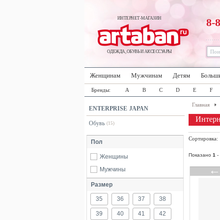
ИНТЕРНЕТ-МАГАЗИН
8-
ОДЕЖДА, ОБУВЬ И АКСЕССУАРЫ
Женщинам
Мужчинам
Детям
Больш
Бренды:
A
B
C
D
E
F
Главная
ENTERPRISE JAPAN
Интер
Обувь
(15)
Сортировка
Пол
Показано
1
-
Женщины
Мужчины
Размер
35
36
37
38
39
40
41
42