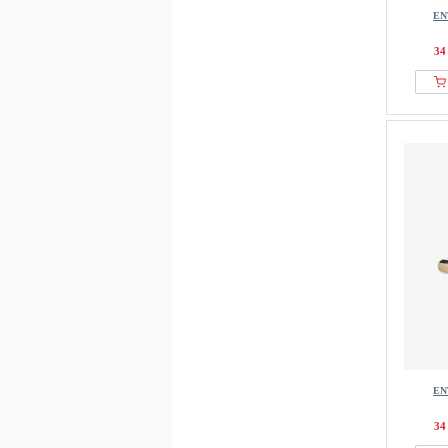
EN
34
EN
34