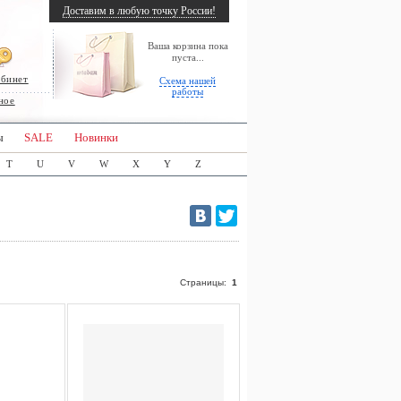
Доставим в любую точку России!
Ваша корзина пока
пуста...
абинет
Схема нашей
работы
ное
ы
SALE
Новинки
T
U
V
W
X
Y
Z
Страницы:
1