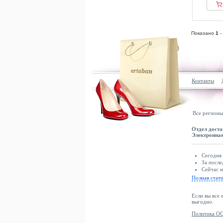
Показано
1
-
Контакты
Все регионы
Отдел доста
Электронная
Сегодня 
За после
Сейчас н
Полная стат
Если вы все 
выгодно.
Политика ОО