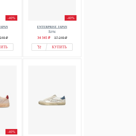
-40%
-40%
JAPAN
ENTERPRISE JAPAN
Кеды
240 ₽
34 345 ₽
57 240 ₽
ПИТЬ
КУПИТЬ
-40%