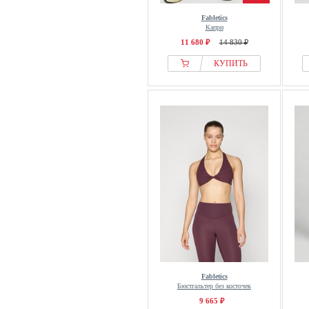
Fabletics
Капри
11 680 ₽
14 830 ₽
КУПИТЬ
Fabletics
Бюстгальтер без косточек
9 665 ₽