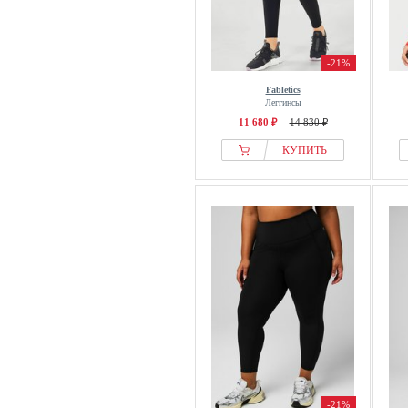
-21%
Fabletics
Леггинсы
11 680 ₽
14 830 ₽
КУПИТЬ
-21%