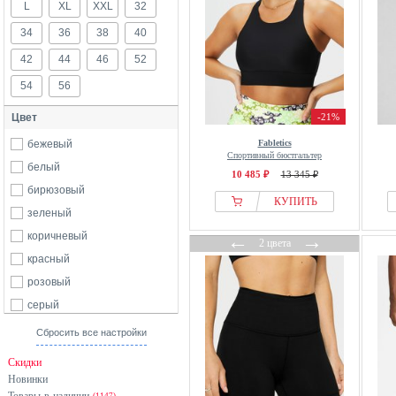
L
XL
XXL
32
34
36
38
40
42
44
46
52
54
56
Цвет
-21%
бежевый
Fabletics
Спортивный бюстгальтер
белый
10 485 ₽
13 345 ₽
бирюзовый
КУПИТЬ
зеленый
коричневый
←
→
2 цвета
красный
розовый
серый
синий
Сбросить все настройки
фиолетовый
Скидки
черный
Новинки