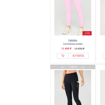
-21%
Fabletics
Спортивные штаны
11 680 ₽
14 830 ₽
КУПИТЬ
←
→
2 цвета