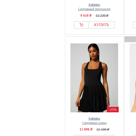
Fabletics
Спортивный бюстгальтер
9 610 ₽
12 230 ₽
КУПИТЬ
-25%
Fabletics
Спортивное платье
15 890 ₽
21 190 ₽