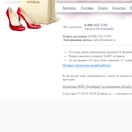
Контакты
Доставка
Оплата
Гарантии
К
8-800-333-5792
Все регионы
(звонок бесплатный)
Отдел доставки:
8-800-333-5793
Электронная почта:
info@artaban.ru
Сегодня наши менеджеры приняли 0 звонков
Наши клиенты оставили 55487 отзывов.
За последние 24 часа было заказано 27 това
Полная статистика нашей работы
Если вы все еще сомневаетесь, стоит ли делать 
выгодно.
Политика ООО "Артабана" в отношении обрабо
Copyright © 2010-2026 Artaban.ru — интернет-