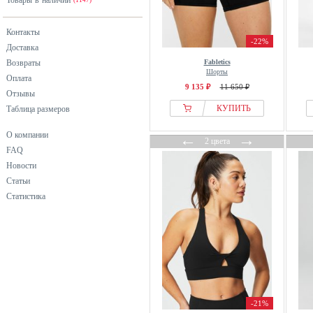
Товары в наличии
(1147)
Контакты
-22%
Доставка
Возвраты
Fabletics
Шорты
Оплата
9 135 ₽
11 650 ₽
Отзывы
КУПИТЬ
Таблица размеров
О компании
←
→
2 цвета
FAQ
Новости
Статьи
Статистика
-21%