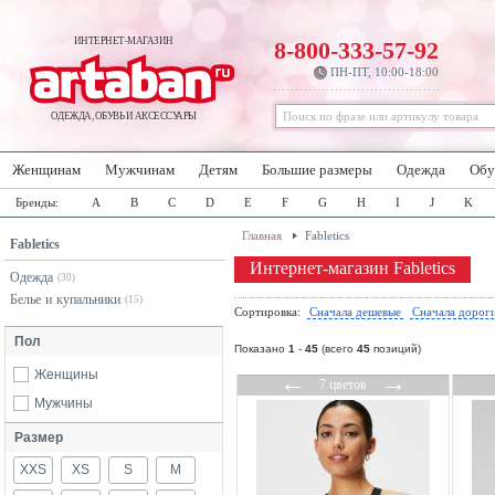
ИНТЕРНЕТ-МАГАЗИН
8-800-333-57-92
ПН-ПТ, 10:00-18:00
ОДЕЖДА, ОБУВЬ И АКСЕССУАРЫ
Женщинам
Мужчинам
Детям
Большие размеры
Одежда
Обу
Бренды:
A
B
C
D
E
F
G
H
I
J
K
Главная
Fabletics
Fabletics
Интернет-магазин Fabletics
Одежда
(30)
Белье и купальники
(15)
Сортировка:
Сначала дешевые
Сначала дорог
Пол
Показано
1
-
45
(всего
45
позиций)
Женщины
←
→
7 цветов
Мужчины
Размер
XXS
XS
S
M