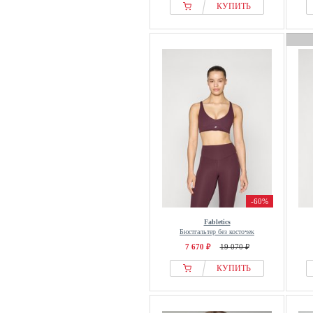
КУПИТЬ
-60%
Fabletics
Бюстгальтер без косточек
7 670 ₽
19 070 ₽
КУПИТЬ