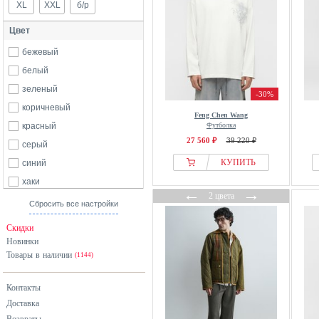
XL
XXL
б/р
Цвет
бежевый
белый
зеленый
-30%
коричневый
Feng Chen Wang
красный
Футболка
27 560 ₽
39 220 ₽
серый
КУПИТЬ
синий
хаки
←
→
2 цвета
черный
Сбросить все настройки
Скидки
Новинки
Товары в наличии
(1144)
Контакты
Доставка