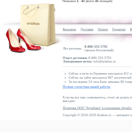
Показано
1
-
41
(всего
41
позиций)
Контакты
Доставка
Оплата
Гарантии
К
8-800-333-5792
Все регионы
(звонок бесплатный)
Отдел доставки:
8-800-333-5793
Электронная почта:
info@artaban.ru
Сейчас в пути из Германии находится 412 т
Сейчас на сайте находится 967 посетителей
За последние 24 часа было заказано 66 това
Полная статистика нашей работы
Если вы все еще сомневаетесь, стоит ли делать 
выгодно.
Политика ООО "Артабана" в отношении обрабо
Copyright © 2010-2026 Artaban.ru — интернет-