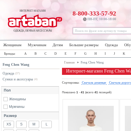
ИНТЕРНЕТ-МАГАЗИН
8-800-333-57-92
ПН-ПТ, 10:00-18:00
ОДЕЖДА, ОБУВЬ И АКСЕССУАРЫ
Женщинам
Мужчинам
Детям
Большие размеры
Одежда
Обу
Бренды:
A
B
C
D
E
F
G
H
I
J
K
Главная
Feng Chen Wang
Feng Chen Wang
Интернет-магазин Feng Chen W
Одежда
(37)
Сумки и аксессуары
(4)
Сортировка:
Сначала дешевые
Сначала дорог
Пол
Показано
1
-
41
(всего
41
позиций)
Женщины
Мужчины
Размер
XS
S
M
L